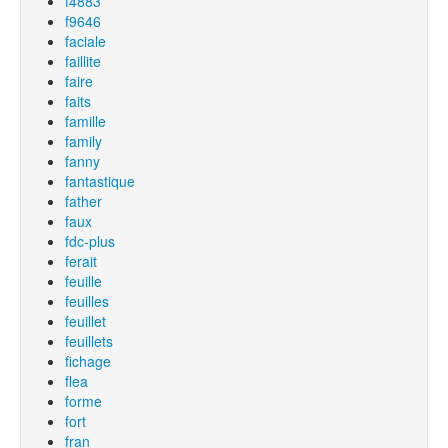
f4883
f9646
faciale
faillite
faire
faits
famille
family
fanny
fantastique
father
faux
fdc-plus
ferait
feuille
feuilles
feuillet
feuillets
fichage
flea
forme
fort
fran