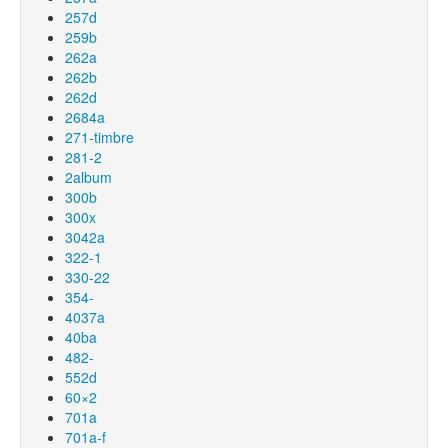
257d
259b
262a
262b
262d
2684a
271-timbre
281-2
2album
300b
300x
3042a
322-1
330-22
354-
4037a
40ba
482-
552d
60×2
701a
701a-f