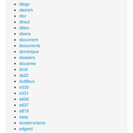
diego
dietrich
dior
direct
dition
divers
document
documents
dominique
dossiers
douanes
droit
ds22
dutilleux
e330
e331
e608
e637
e879
easy
ecoterrorisme
edgard