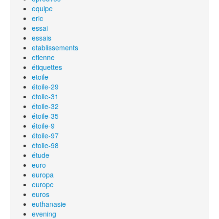
equipe
eric
essai
essais
etablissements
etienne
étiquettes
etoile
étoile-29
étoile-31
étoile-32
étoile-35
étoile-9
étoile-97
étoile-98
étude
euro
europa
europe
euros
euthanasie
evening