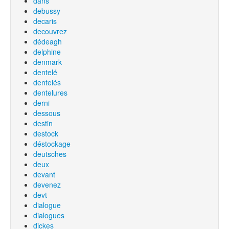
dans
debussy
decaris
decouvrez
dédeagh
delphine
denmark
dentelé
dentelés
dentelures
derni
dessous
destin
destock
déstockage
deutsches
deux
devant
devenez
devt
dialogue
dialogues
dickes