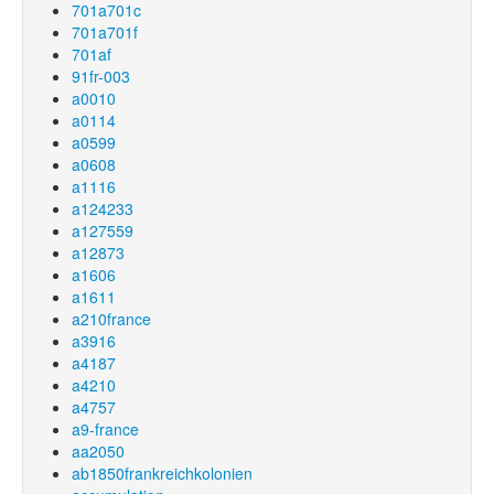
701a701c
701a701f
701af
91fr-003
a0010
a0114
a0599
a0608
a1116
a124233
a127559
a12873
a1606
a1611
a210france
a3916
a4187
a4210
a4757
a9-france
aa2050
ab1850frankreichkolonien