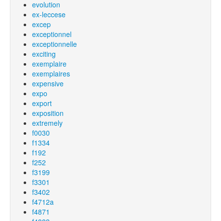
evolution
ex-leccese
excep
exceptionnel
exceptionnelle
exciting
exemplaire
exemplaires
expensive
expo
export
exposition
extremely
f0030
f1334
f192
f252
f3199
f3301
f3402
f4712a
f4871