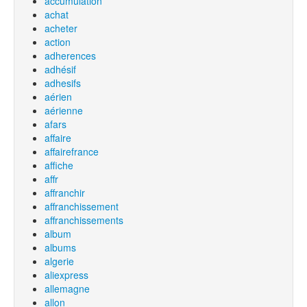
accumulation
achat
acheter
action
adherences
adhésif
adhesifs
aérien
aérienne
afars
affaire
affairefrance
affiche
affr
affranchir
affranchissement
affranchissements
album
albums
algerie
aliexpress
allemagne
allon