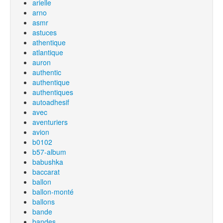
arielle
arno
asmr
astuces
athentique
atlantique
auron
authentic
authentique
authentiques
autoadhesif
avec
aventuriers
avion
b0102
b57-album
babushka
baccarat
ballon
ballon-monté
ballons
bande
bandes