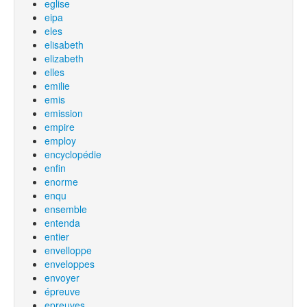
eglise
eipa
eles
elisabeth
elizabeth
elles
emilie
emis
emission
empire
employ
encyclopédie
enfin
enorme
enqu
ensemble
entenda
entier
envelloppe
enveloppes
envoyer
épreuve
epreuves