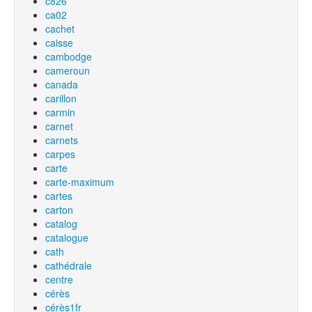
c826
ca02
cachet
caisse
cambodge
cameroun
canada
carillon
carmin
carnet
carnets
carpes
carte
carte-maximum
cartes
carton
catalog
catalogue
cath
cathédrale
centre
cérès
cérès1fr