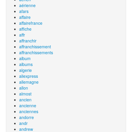
aérienne
afars
affaire
affairefrance
affiche
affr
affranchir
affranchissement
affranchissements
album
albums
algerie
aliexpress
allemagne
allon
almost
ancien
ancienne
anciennes
andorre
andr
andrew