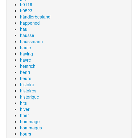
h0119
h0523
händlerbestand
happened
haul
hausse
haussmann
haute
having
havre
heinrich
henri
heure
histoire
histoires
historique
hits
hiver
hner
hommage
hommages
hours