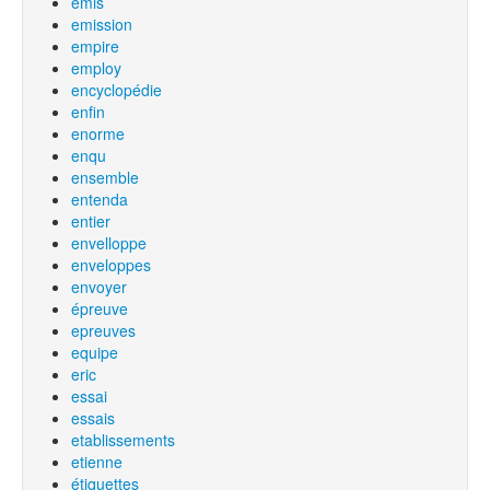
emis
emission
empire
employ
encyclopédie
enfin
enorme
enqu
ensemble
entenda
entier
envelloppe
enveloppes
envoyer
épreuve
epreuves
equipe
eric
essai
essais
etablissements
etienne
étiquettes