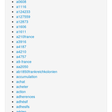
a0608
a1116
a124233
a127559
a12873
a1606
a1611
a210france
a3916
a4187
a4210
a4757
a9-france
aa2050
ab1850frankreichkolonien
accumulation
achat
acheter
action
adherences
adhésif
adhesifs
aérien