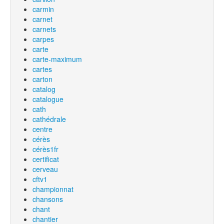
carmin
carnet
carnets
carpes
carte
carte-maximum
cartes
carton
catalog
catalogue
cath
cathédrale
centre
cérès
cérès1fr
certificat
cerveau
cftv1
championnat
chansons
chant
chantier