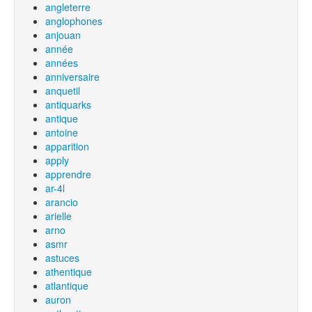
angleterre
anglophones
anjouan
année
années
anniversaire
anquetil
antiquarks
antique
antoine
apparition
apply
apprendre
ar-4l
arancio
arielle
arno
asmr
astuces
athentique
atlantique
auron