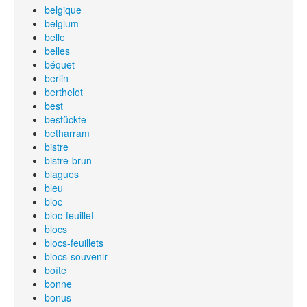
belgique
belgium
belle
belles
béquet
berlin
berthelot
best
bestückte
betharram
bistre
bistre-brun
blagues
bleu
bloc
bloc-feuillet
blocs
blocs-feuillets
blocs-souvenir
boîte
bonne
bonus