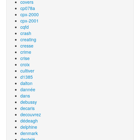
covers
cp078a
cpx-2000
cpx-2001
cqfd
crash
creating
cresse
crime
crise
croix
cultiver
d1385
dalton
dannée
dans
debussy
decaris
decouvrez
dédeagh
delphine
denmark
dentelé