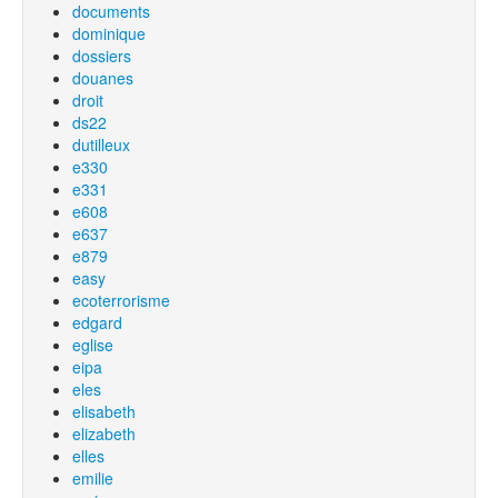
documents
dominique
dossiers
douanes
droit
ds22
dutilleux
e330
e331
e608
e637
e879
easy
ecoterrorisme
edgard
eglise
eipa
eles
elisabeth
elizabeth
elles
emilie