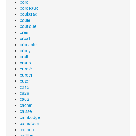
bord
bordeaux
boulazac
boule
boutique
bres
brexit
brocante
brody
bruit
bruno
burelé
burger
buter
c015
c826
ca02
cachet
caisse
cambodge
cameroun
canada
carillon