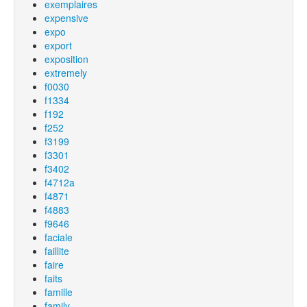
exemplaires
expensive
expo
export
exposition
extremely
f0030
f1334
f192
f252
f3199
f3301
f3402
f4712a
f4871
f4883
f9646
faciale
faillite
faire
faits
famille
family