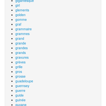
gigantesque
girl
glements
golden
gomme
graf
grammaire
grammes
grand
grande
grandes
grands
gravures
grèves
grille
gros
grosse
guadeloupe
guernsey
guerre
guide
guinée
guyane