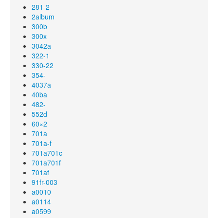
281-2
2album
300b
300x
3042a
322-1
330-22
354-
4037a
40ba
482-
552d
60×2
701a
701a-f
701a701c
701a701f
701af
91fr-003
a0010
a0114
a0599