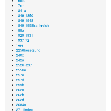
15cts
17rrr
1841a
1849-1850
1849-1948
1849-1958frankreich
188a
1929-1931
1937-72
1ere
2256besetzung
240x
242a
2526×237
2556a
257a
257d
259b
262a
262b
262d
2684a
271-timbre