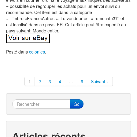
envois en courrier ordinaire voyagent aux risques des acheteurs
= possibilité de regrouper les achats pour un envoi suivi ou
recommandé. Cet item est dans la catégorie
« Timbres\France\Autres ». Le vendeur est « romecath37″ et
est localisé dans ce pays: FR. Cet article peut être expédié au
pays suivant: Monde entier.
Posté dans
colonies
.
1
2
3
4
…
6
Suivant »
Go
Articles récents