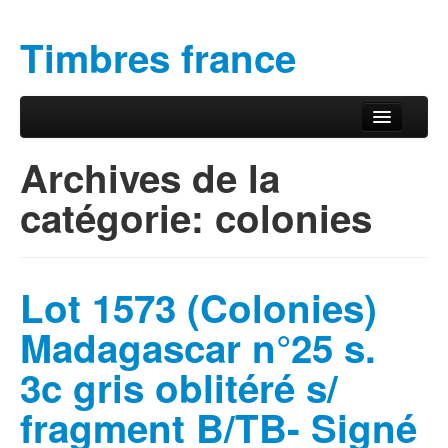
Timbres france
Aller au contenu principal
Aller au contenu secondaire
Menu principal
Archives de la
catégorie:
colonies
Lot 1573 (Colonies)
Madagascar n°25 s.
3c gris oblitéré s/
fragment B/TB- Signé