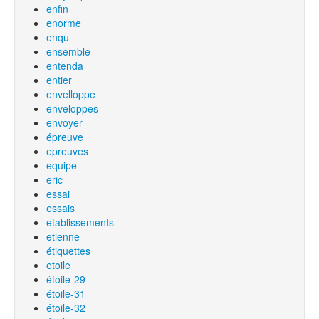
enfin
enorme
enqu
ensemble
entenda
entier
envelloppe
enveloppes
envoyer
épreuve
epreuves
equipe
eric
essai
essais
etablissements
etienne
étiquettes
etoile
étoile-29
étoile-31
étoile-32