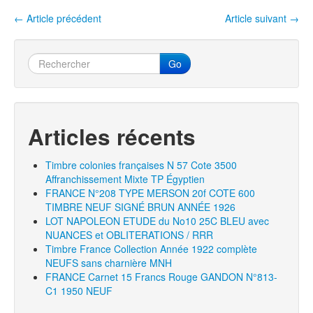
o
k
←
Article précédent
Article suivant
→
Navigation entre les articles
Go
Articles récents
Timbre colonies françaises N 57 Cote 3500
Affranchissement Mixte TP Égyptien
FRANCE N°208 TYPE MERSON 20f COTE 600
TIMBRE NEUF SIGNÉ BRUN ANNÉE 1926
LOT NAPOLEON ETUDE du No10 25C BLEU avec
NUANCES et OBLITERATIONS / RRR
Timbre France Collection Année 1922 complète
NEUFS sans charnière MNH
FRANCE Carnet 15 Francs Rouge GANDON N°813-
C1 1950 NEUF