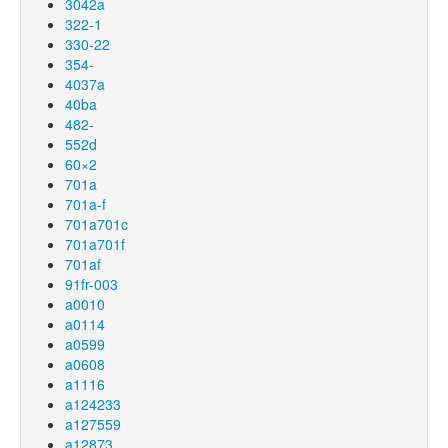
3042a
322-1
330-22
354-
4037a
40ba
482-
552d
60×2
701a
701a-f
701a701c
701a701f
701af
91fr-003
a0010
a0114
a0599
a0608
a1116
a124233
a127559
a12873