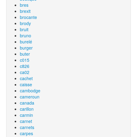
bres
brexit
brocante
brody
bruit
bruno
burelé
burger
buter
c015
c826
ca02
cachet
caisse
cambodge
cameroun
canada
carillon
carmin
carnet
carnets
carpes