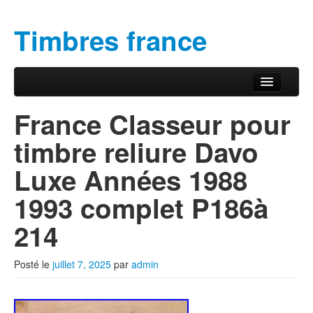
Timbres france
Aller au contenu principal
Aller au contenu secondaire
Menu principal
France Classeur pour
timbre reliure Davo
Luxe Années 1988
1993 complet P186à
214
Posté le
juillet 7, 2025
par
admin