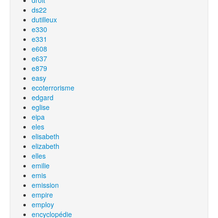
droit
ds22
dutilleux
e330
e331
e608
e637
e879
easy
ecoterrorisme
edgard
eglise
eipa
eles
elisabeth
elizabeth
elles
emilie
emis
emission
empire
employ
encyclopédie