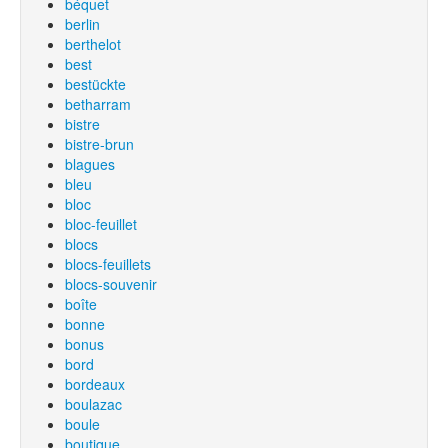
béquet
berlin
berthelot
best
bestückte
betharram
bistre
bistre-brun
blagues
bleu
bloc
bloc-feuillet
blocs
blocs-feuillets
blocs-souvenir
boîte
bonne
bonus
bord
bordeaux
boulazac
boule
boutique