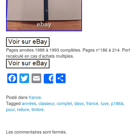
Pages années 1988 à 1993 complètes. Pages n°186 à 214. Port
recalculé en cas d’achats multiples.
F
T
E
P
Share
a
wi
m
ar
c
tt
ail
ta
Posté dans
france
.
Tagged
années
,
classeur
,
complet
,
davo
,
france
,
luxe
,
p186à
,
e
er
g
pour
,
reliure
,
timbre
.
b
er
o
Les commentaires sont fermés.