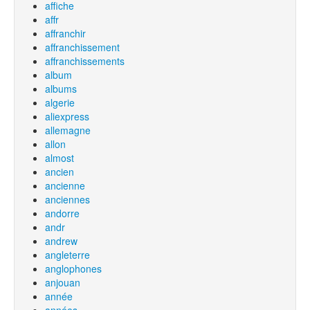
affiche
affr
affranchir
affranchissement
affranchissements
album
albums
algerie
aliexpress
allemagne
allon
almost
ancien
ancienne
anciennes
andorre
andr
andrew
angleterre
anglophones
anjouan
année