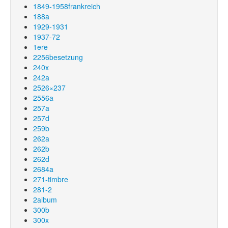
1849-1958frankreich
188a
1929-1931
1937-72
1ere
2256besetzung
240x
242a
2526×237
2556a
257a
257d
259b
262a
262b
262d
2684a
271-timbre
281-2
2album
300b
300x