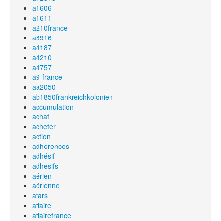
a1606
a1611
a210france
a3916
a4187
a4210
a4757
a9-france
aa2050
ab1850frankreichkolonien
accumulation
achat
acheter
action
adherences
adhésif
adhesifs
aérien
aérienne
afars
affaire
affairefrance