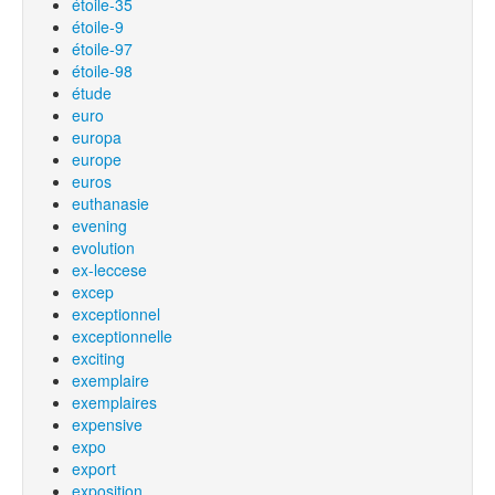
étoile-35
étoile-9
étoile-97
étoile-98
étude
euro
europa
europe
euros
euthanasie
evening
evolution
ex-leccese
excep
exceptionnel
exceptionnelle
exciting
exemplaire
exemplaires
expensive
expo
export
exposition