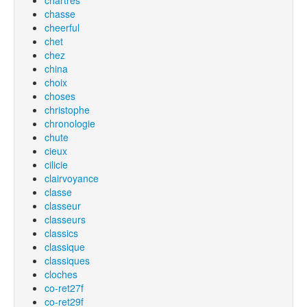
chartres
chasse
cheerful
chet
chez
china
choix
choses
christophe
chronologie
chute
cieux
cilicie
clairvoyance
classe
classeur
classeurs
classics
classique
classiques
cloches
co-ret27f
co-ret29f