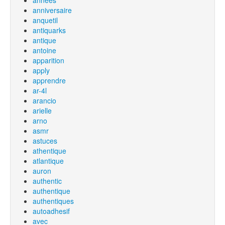
années
anniversaire
anquetil
antiquarks
antique
antoine
apparition
apply
apprendre
ar-4l
arancio
arielle
arno
asmr
astuces
athentique
atlantique
auron
authentic
authentique
authentiques
autoadhesif
avec