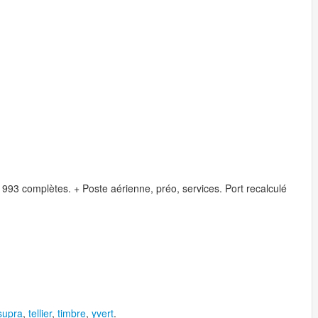
993 complètes. + Poste aérienne, préo, services. Port recalculé
supra
,
tellier
,
timbre
,
yvert
.