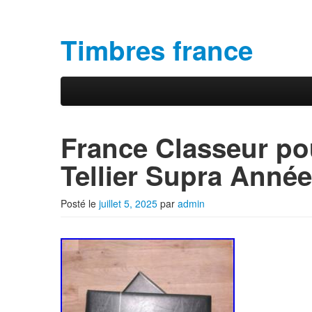
Timbres france
Aller au contenu principal
Aller au contenu secondaire
Menu principal
France Classeur pou
Tellier Supra Anné
Posté le
juillet 5, 2025
par
admin