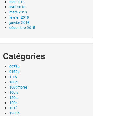
mai 2016
avril 2016
mars 2016
février 2016
janvier 2016
décembre 2015
Catégories
0076e
0152e
1-15
100g
100timbres
10cts
120a
120c
121f
1263h