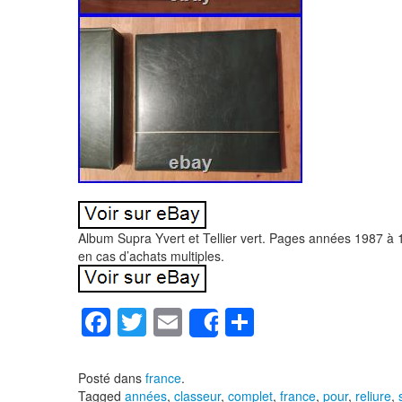
Album Supra Yvert et Tellier vert. Pages années 1987 à 1
en cas d’achats multiples.
F
T
E
P
Share
a
wi
m
ar
c
tt
ail
ta
Posté dans
france
.
Tagged
années
,
classeur
,
complet
,
france
,
pour
,
reliure
,