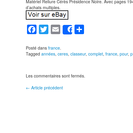
Matériel Reliure Cérès Présidence Noire. Avec pages 19
d’achats multiples.
F
T
E
P
Share
a
wi
m
ar
c
tt
ail
ta
Posté dans
france
.
Tagged
années
,
ceres
,
classeur
,
complet
,
france
,
pour
,
p
e
er
g
b
er
o
Les commentaires sont fermés.
o
←
Article précédent
Navigation entre les articles
k