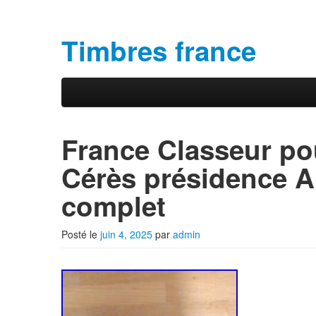
Timbres france
Aller au contenu principal
Aller au contenu secondaire
Menu principal
France Classeur pou
Cérès présidence A
complet
Posté le
juin 4, 2025
par
admin