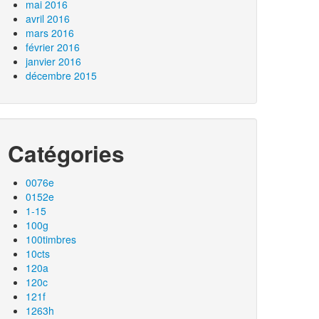
mai 2016
avril 2016
mars 2016
février 2016
janvier 2016
décembre 2015
Catégories
0076e
0152e
1-15
100g
100timbres
10cts
120a
120c
121f
1263h