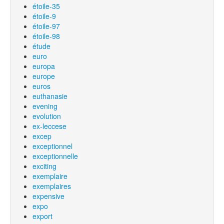
étoile-35
étoile-9
étoile-97
étoile-98
étude
euro
europa
europe
euros
euthanasie
evening
evolution
ex-leccese
excep
exceptionnel
exceptionnelle
exciting
exemplaire
exemplaires
expensive
expo
export