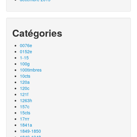
Catégories
0076e
0152e
1-15
100g
100timbres
10cts
120a
120c
121f
1263h
157c
15cts
17rrr
1841a
1849-1850