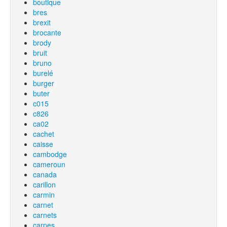
boutique
bres
brexit
brocante
brody
bruit
bruno
burelé
burger
buter
c015
c826
ca02
cachet
caisse
cambodge
cameroun
canada
carillon
carmin
carnet
carnets
carpes