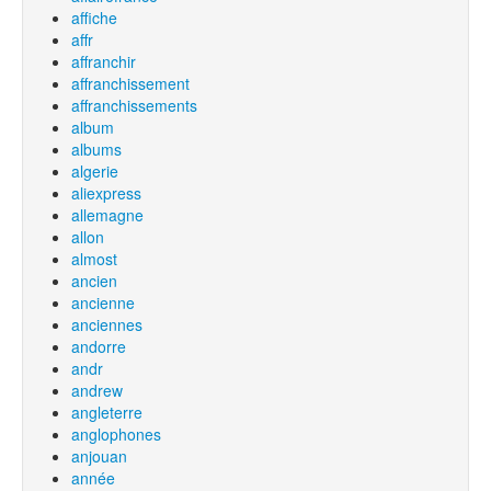
affiche
affr
affranchir
affranchissement
affranchissements
album
albums
algerie
aliexpress
allemagne
allon
almost
ancien
ancienne
anciennes
andorre
andr
andrew
angleterre
anglophones
anjouan
année