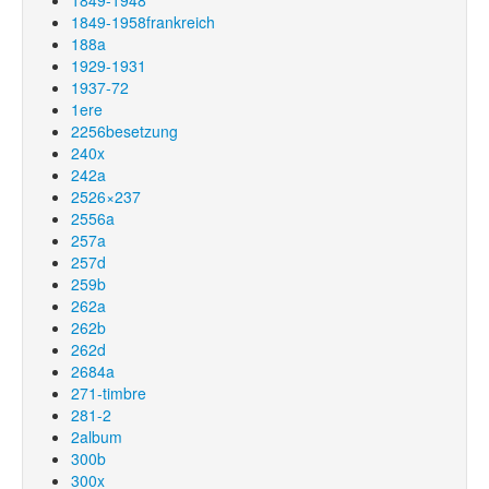
1849-1948
1849-1958frankreich
188a
1929-1931
1937-72
1ere
2256besetzung
240x
242a
2526×237
2556a
257a
257d
259b
262a
262b
262d
2684a
271-timbre
281-2
2album
300b
300x