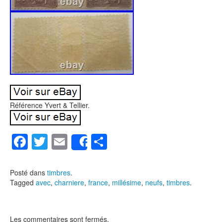
Référence Yvert & Tellier.
F
T
E
P
Share
a
wi
m
ar
c
tt
ail
ta
Posté dans
timbres
.
Tagged
avec
,
charniere
,
france
,
millésime
,
neufs
,
timbres
.
e
er
g
b
er
o
Les commentaires sont fermés.