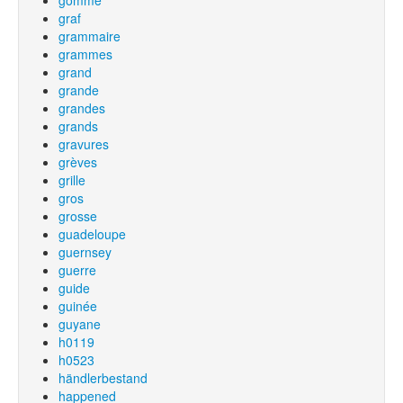
gomme
graf
grammaire
grammes
grand
grande
grandes
grands
gravures
grèves
grille
gros
grosse
guadeloupe
guernsey
guerre
guide
guinée
guyane
h0119
h0523
händlerbestand
happened