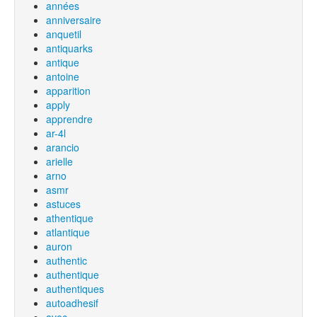
années
anniversaire
anquetil
antiquarks
antique
antoine
apparition
apply
apprendre
ar-4l
arancio
arielle
arno
asmr
astuces
athentique
atlantique
auron
authentic
authentique
authentiques
autoadhesif