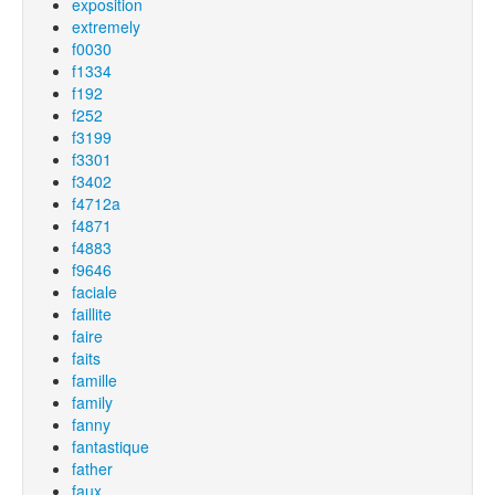
exposition
extremely
f0030
f1334
f192
f252
f3199
f3301
f3402
f4712a
f4871
f4883
f9646
faciale
faillite
faire
faits
famille
family
fanny
fantastique
father
faux