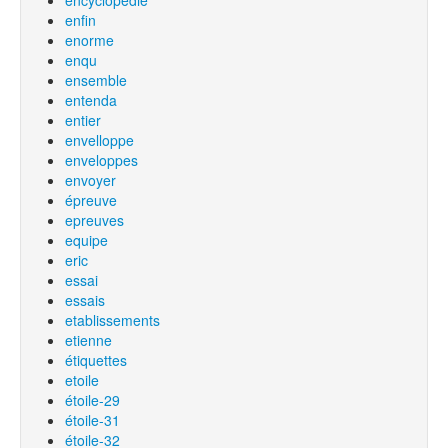
encyclopédie
enfin
enorme
enqu
ensemble
entenda
entier
envelloppe
enveloppes
envoyer
épreuve
epreuves
equipe
eric
essai
essais
etablissements
etienne
étiquettes
etoile
étoile-29
étoile-31
étoile-32