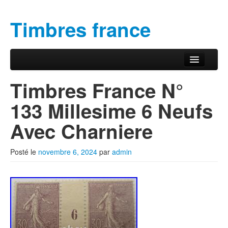
Timbres france
Aller au contenu principal
Aller au contenu secondaire
Menu principal
Timbres France N°
133 Millesime 6 Neufs
Avec Charniere
Posté le
novembre 6, 2024
par
admin