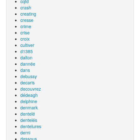
cqfd
crash
creating
cresse
crime
crise
croix
cultiver
d1385
dalton
dannée
dans
debussy
decaris
decouvrez
dédeagh
delphine
denmark
dentelé
dentelés
dentelures
derni
dessous