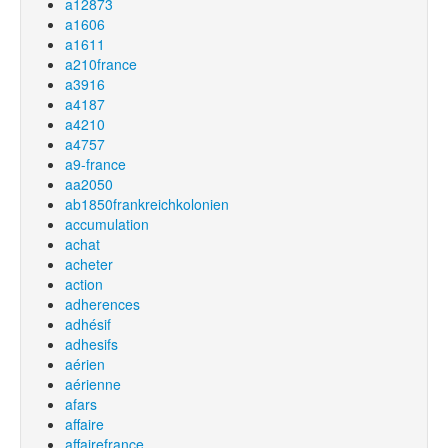
a12873
a1606
a1611
a210france
a3916
a4187
a4210
a4757
a9-france
aa2050
ab1850frankreichkolonien
accumulation
achat
acheter
action
adherences
adhésif
adhesifs
aérien
aérienne
afars
affaire
affairefrance