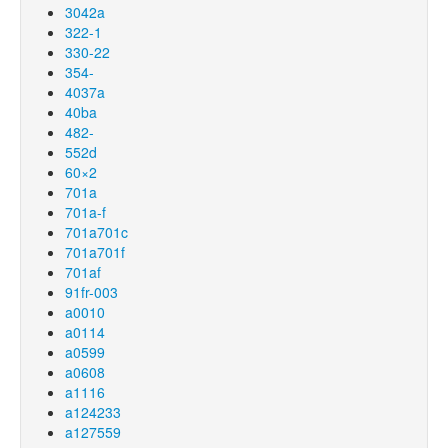
3042a
322-1
330-22
354-
4037a
40ba
482-
552d
60×2
701a
701a-f
701a701c
701a701f
701af
91fr-003
a0010
a0114
a0599
a0608
a1116
a124233
a127559