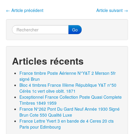
o
←
Article précédent
Article suivant
→
Navigation entre les articles
k
Go
Articles récents
France timbre Poste Aérienne N°Y&T 2 Merson 5fr
signé Brun
Bloc 4 timbres France IIIème République Y&T n°50
Cérès 1c vert olive oblit. 1871
Exceptionnel France Collection Poste Quasi Complete
Timbres 1849 1959
France N°262 Pont Du Gard Neuf Année 1930 Signé
Brun Cote 550 Qualité Luxe
France Lettre Yvert 3 en bande de 4 Ceres 20 cts
Paris pour Edimbourg