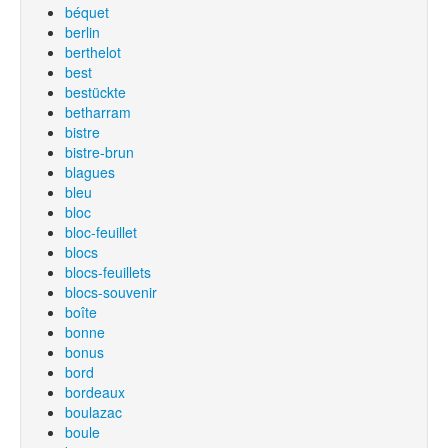
béquet
berlin
berthelot
best
bestückte
betharram
bistre
bistre-brun
blagues
bleu
bloc
bloc-feuillet
blocs
blocs-feuillets
blocs-souvenir
boîte
bonne
bonus
bord
bordeaux
boulazac
boule