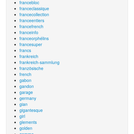
francebloc
franceclassique
francecollection
franceentiers
francefrench
franceinfo
franceorphélins
francesuper
francs
frankreich
frankreich-sammlung
französische
french
gabon
gandon
garage
germany
gian
gigantesque
girl
glements
golden