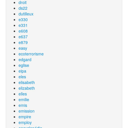
droit
ds22
dutilleux
e330
e331
e608
e637
e879
easy
ecoterrorisme
edgard
eglise
eipa
eles
elisabeth
elizabeth
elles
emilie
emis
emission
empire
employ