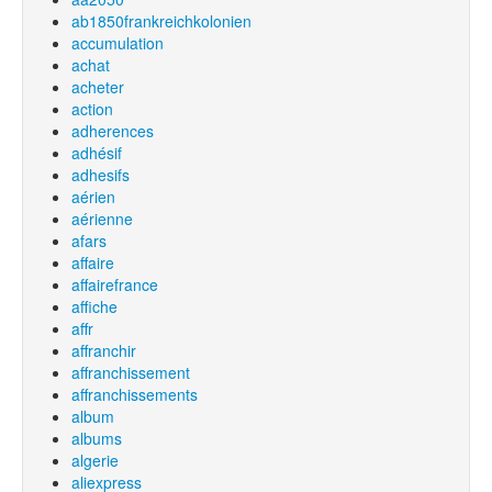
ab1850frankreichkolonien
accumulation
achat
acheter
action
adherences
adhésif
adhesifs
aérien
aérienne
afars
affaire
affairefrance
affiche
affr
affranchir
affranchissement
affranchissements
album
albums
algerie
aliexpress