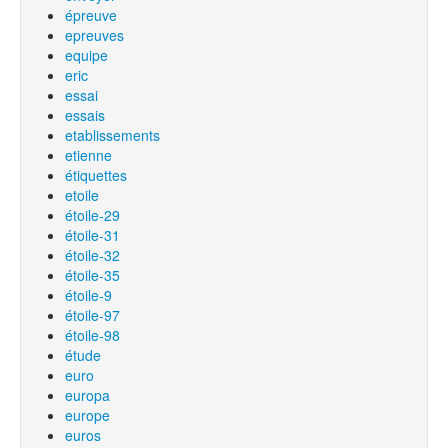
épreuve
epreuves
equipe
eric
essai
essais
etablissements
etienne
étiquettes
etoile
étoile-29
étoile-31
étoile-32
étoile-35
étoile-9
étoile-97
étoile-98
étude
euro
europa
europe
euros