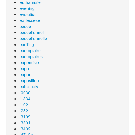
euthanasie
evening
evolution
ex-leccese
excep
exceptionnel
exceptionnelle
exciting
exemplaire
exemplaires
expensive
expo
export
exposition
extremely
f0030
f1334
f192
f252
f3199
f3301
f3402
f4712a