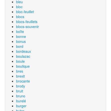
bleu
bloc
bloc-feuillet
blocs
blocs-feuillets
blocs-souvenir
boîte
bonne
bonus
bord
bordeaux
boulazac
boule
boutique
bres
brexit
brocante
brody
bruit
bruno
burelé
burger
buter