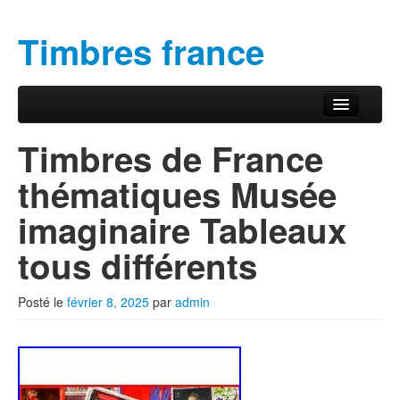
Timbres france
Aller au contenu principal
Aller au contenu secondaire
Menu principal
Timbres de France
thématiques Musée
imaginaire Tableaux
tous différents
Posté le
février 8, 2025
par
admin