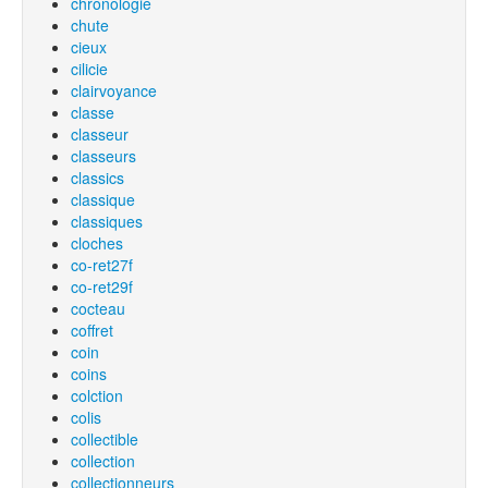
chronologie
chute
cieux
cilicie
clairvoyance
classe
classeur
classeurs
classics
classique
classiques
cloches
co-ret27f
co-ret29f
cocteau
coffret
coin
coins
colction
colis
collectible
collection
collectionneurs