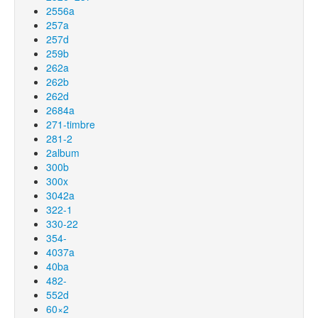
2556a
257a
257d
259b
262a
262b
262d
2684a
271-timbre
281-2
2album
300b
300x
3042a
322-1
330-22
354-
4037a
40ba
482-
552d
60×2