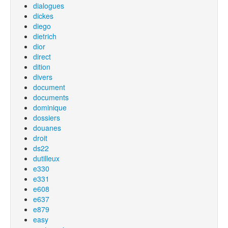
dialogues
dickes
diego
dietrich
dior
direct
dition
divers
document
documents
dominique
dossiers
douanes
droit
ds22
dutilleux
e330
e331
e608
e637
e879
easy