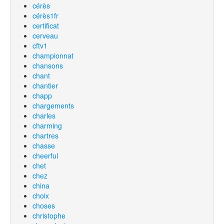
cérès
cérès1fr
certificat
cerveau
cftv1
championnat
chansons
chant
chantier
chapp
chargements
charles
charming
chartres
chasse
cheerful
chet
chez
china
choix
choses
christophe