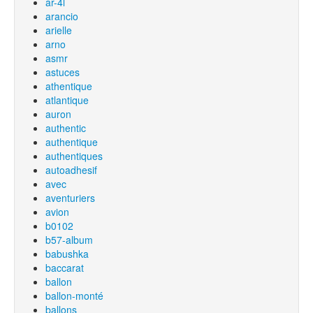
ar-4l
arancio
arielle
arno
asmr
astuces
athentique
atlantique
auron
authentic
authentique
authentiques
autoadhesif
avec
aventuriers
avion
b0102
b57-album
babushka
baccarat
ballon
ballon-monté
ballons