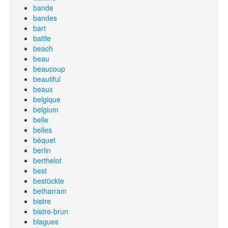
bande
bandes
bart
battle
beach
beau
beaucoup
beautiful
beaux
belgique
belgium
belle
belles
béquet
berlin
berthelot
best
bestückte
betharram
bistre
bistre-brun
blagues