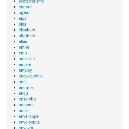
ecoterrorisme
edgard
eglise
eipa
eles
elisabeth
elizabeth
elles
emilie
emis
emission
empire
employ
encyclopédie
enfin
enorme
enqu
ensemble
entenda
entier
envelloppe
enveloppes
envoyer