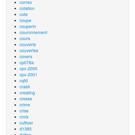
correo
cotation
cote
coupe
couperin
couronnement
cours
couverte
couvertes
covers
cp078a
cpx-2000
cpx-2001
cqfd
crash
creating
cresse
crime
crise
croix
cultiver
d1385
dalton