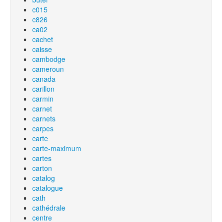
c015
c826
ca02
cachet
caisse
cambodge
cameroun
canada
carillon
carmin
carnet
carnets
carpes
carte
carte-maximum
cartes
carton
catalog
catalogue
cath
cathédrale
centre