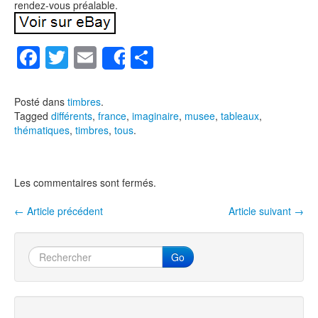
rendez-vous préalable.
F
T
E
P
Share
a
wi
m
ar
c
tt
ail
ta
Posté dans
timbres
.
Tagged
différents
,
france
,
imaginaire
,
musee
,
tableaux
,
e
er
g
thématiques
,
timbres
,
tous
.
b
er
o
Les commentaires sont fermés.
o
k
←
Article précédent
Article suivant
→
Navigation entre les articles
Go