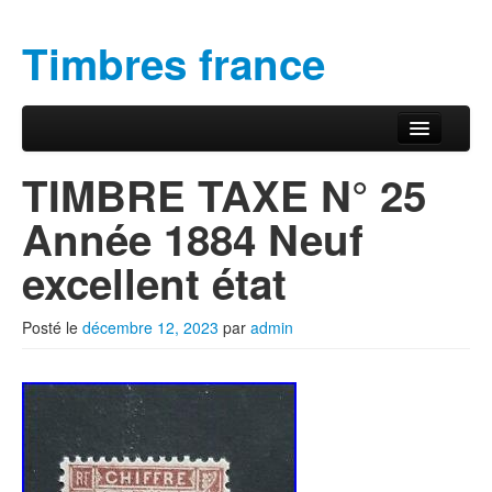
Timbres france
Aller au contenu principal
Aller au contenu secondaire
Menu principal
TIMBRE TAXE N° 25
Année 1884 Neuf
excellent état
Posté le
décembre 12, 2023
par
admin