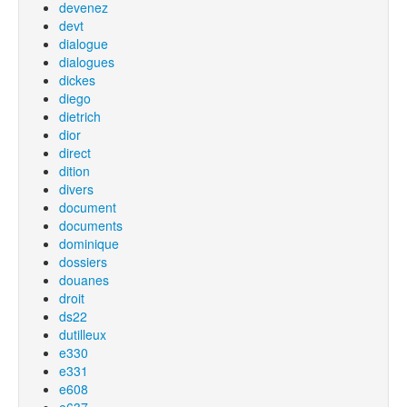
devenez
devt
dialogue
dialogues
dickes
diego
dietrich
dior
direct
dition
divers
document
documents
dominique
dossiers
douanes
droit
ds22
dutilleux
e330
e331
e608