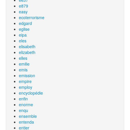
e637
e879
easy
ecoterrorisme
edgard
eglise
eipa
eles
elisabeth
elizabeth
elles
emilie
emis
emission
empire
employ
encyclopédie
enfin
enorme
enqu
ensemble
entenda
entier