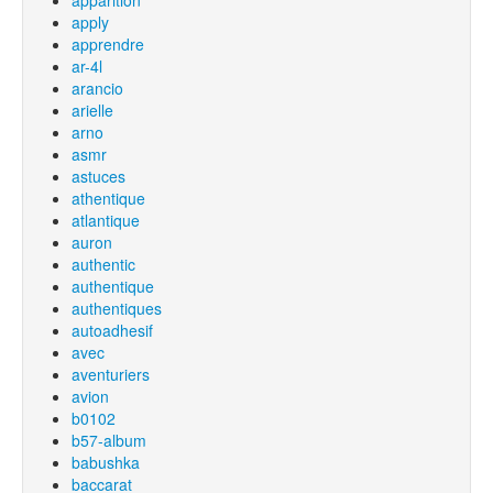
apparition
apply
apprendre
ar-4l
arancio
arielle
arno
asmr
astuces
athentique
atlantique
auron
authentic
authentique
authentiques
autoadhesif
avec
aventuriers
avion
b0102
b57-album
babushka
baccarat