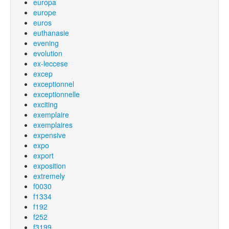
europa
europe
euros
euthanasie
evening
evolution
ex-leccese
excep
exceptionnel
exceptionnelle
exciting
exemplaire
exemplaires
expensive
expo
export
exposition
extremely
f0030
f1334
f192
f252
f3199