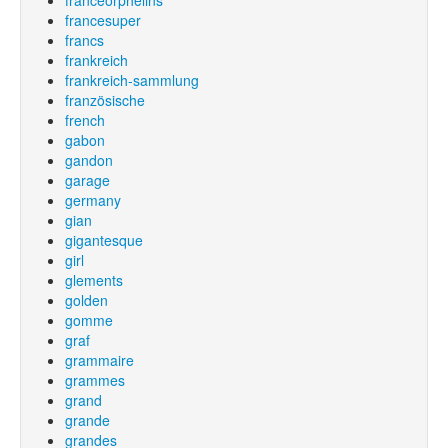
franceorphélins
francesuper
francs
frankreich
frankreich-sammlung
französische
french
gabon
gandon
garage
germany
gian
gigantesque
girl
glements
golden
gomme
graf
grammaire
grammes
grand
grande
grandes