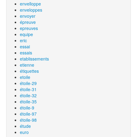
envelloppe
enveloppes
envoyer
épreuve
epreuves
equipe
eric
essai
essais
etablissements
etienne
étiquettes
etoile
étoile-29
étoile-31
étoile-32
étoile-35
étoile-9
étoile-97
étoile-98
étude
euro