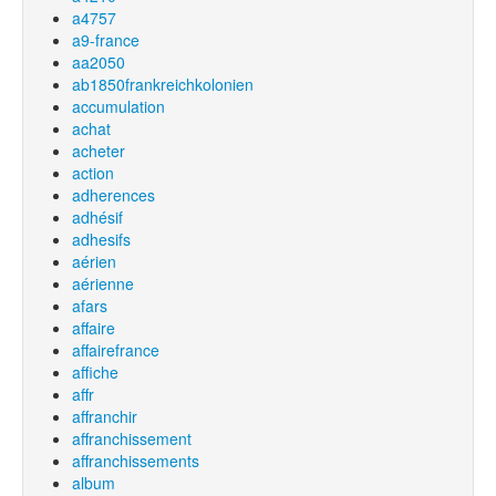
a4757
a9-france
aa2050
ab1850frankreichkolonien
accumulation
achat
acheter
action
adherences
adhésif
adhesifs
aérien
aérienne
afars
affaire
affairefrance
affiche
affr
affranchir
affranchissement
affranchissements
album