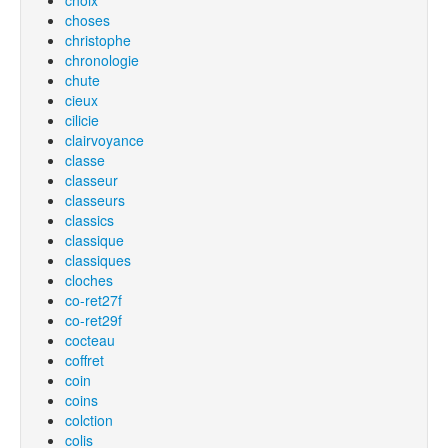
choix
choses
christophe
chronologie
chute
cieux
cilicie
clairvoyance
classe
classeur
classeurs
classics
classique
classiques
cloches
co-ret27f
co-ret29f
cocteau
coffret
coin
coins
colction
colis