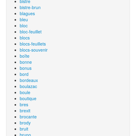
bistre
bistre-brun
blagues
bleu
bloc
bloc-feuillet
blocs
blocs-feuillets
blocs-souvenir
boîte
bonne
bonus
bord
bordeaux
boulazac
boule
boutique
bres
brexit
brocante
brody
bruit
bruno