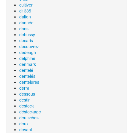
cultiver
d1385
dalton
dannée
dans
debussy
decaris
decouvrez
dédeagh
delphine
denmark
dentelé
dentelés
dentelures
derni
dessous
destin
destock
déstockage
deutsches
deux
devant