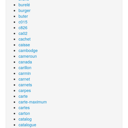
burelé
burger
buter
c015
c826
ca02
cachet
caisse
cambodge
cameroun
canada
carillon
carmin
carnet
carnets
carpes
carte
carte-maximum
cartes
carton
catalog
catalogue