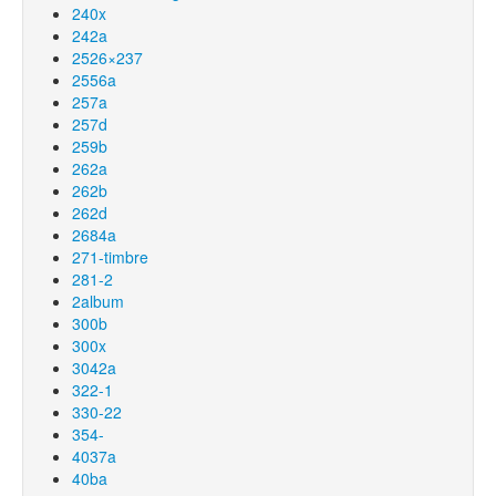
240x
242a
2526×237
2556a
257a
257d
259b
262a
262b
262d
2684a
271-timbre
281-2
2album
300b
300x
3042a
322-1
330-22
354-
4037a
40ba