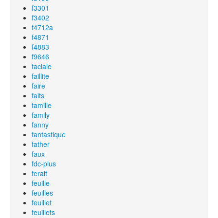
f3301
f3402
f4712a
f4871
f4883
f9646
faciale
faillite
faire
faits
famille
family
fanny
fantastique
father
faux
fdc-plus
ferait
feuille
feuilles
feuillet
feuillets