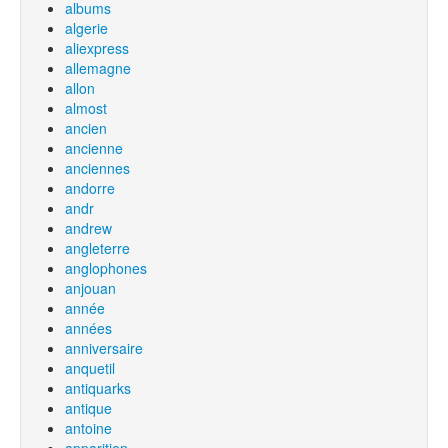
albums
algerie
aliexpress
allemagne
allon
almost
ancien
ancienne
anciennes
andorre
andr
andrew
angleterre
anglophones
anjouan
année
années
anniversaire
anquetil
antiquarks
antique
antoine