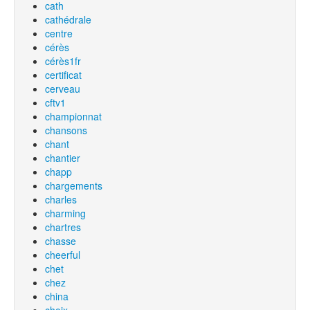
cath
cathédrale
centre
cérès
cérès1fr
certificat
cerveau
cftv1
championnat
chansons
chant
chantier
chapp
chargements
charles
charming
chartres
chasse
cheerful
chet
chez
china