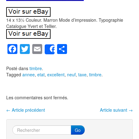
14 x 13½ Couleur. Marron Mode d’impression. Typographie
Catalogue Yvert et Tellier.
F
T
E
P
Share
a
wi
m
ar
c
tt
ail
ta
Posté dans
timbre
.
Tagged
annee
,
etat
,
excellent
,
neuf
,
taxe
,
timbre
.
e
er
g
b
er
o
Les commentaires sont fermés.
o
←
Article précédent
Article suivant
→
Navigation entre les articles
k
Go