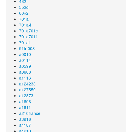
482-
552d
60×2
701a
701a-f
701a701c
701a701f
701af
91fr-003
a0010
a0114
a0599
a0608
a1116
a124233
a127559
a12873
a1606
a1611
a210france
a3916
a4187
a4210