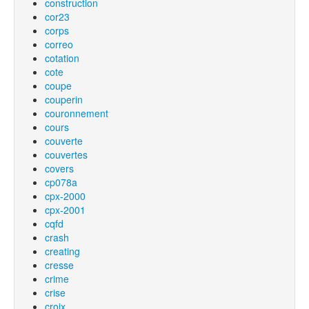
construction
cor23
corps
correo
cotation
cote
coupe
couperin
couronnement
cours
couverte
couvertes
covers
cp078a
cpx-2000
cpx-2001
cqfd
crash
creating
cresse
crime
crise
croix