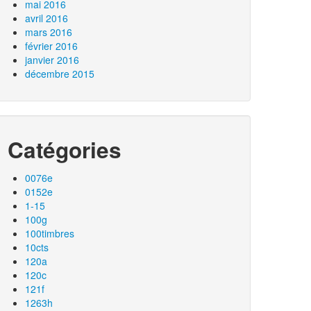
mai 2016
avril 2016
mars 2016
février 2016
janvier 2016
décembre 2015
Catégories
0076e
0152e
1-15
100g
100timbres
10cts
120a
120c
121f
1263h