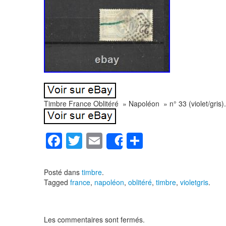
Timbre France Oblitéré » Napoléon » n° 33 (violet/gris).
F
T
E
P
Share
a
wi
m
ar
c
tt
ail
ta
Posté dans
timbre
.
Tagged
france
,
napoléon
,
oblitéré
,
timbre
,
violetgris
.
e
er
g
b
er
o
Les commentaires sont fermés.