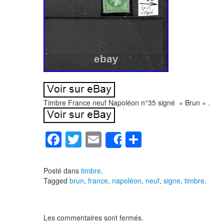
Timbre France neuf Napoléon n°35 signé » Brun « .
F
T
E
P
Share
a
wi
m
ar
c
tt
ail
ta
Posté dans
timbre
.
Tagged
brun
,
france
,
napoléon
,
neuf
,
signe
,
timbre
.
e
er
g
b
er
o
Les commentaires sont fermés.