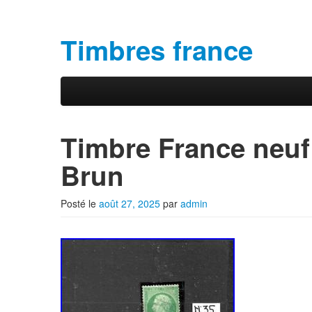
Timbres france
Aller au contenu principal
Aller au contenu secondaire
Menu principal
Timbre France neuf
Brun
Posté le
août 27, 2025
par
admin