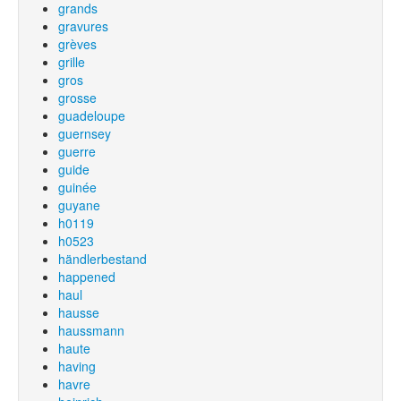
grands
gravures
grèves
grille
gros
grosse
guadeloupe
guernsey
guerre
guide
guinée
guyane
h0119
h0523
händlerbestand
happened
haul
hausse
haussmann
haute
having
havre