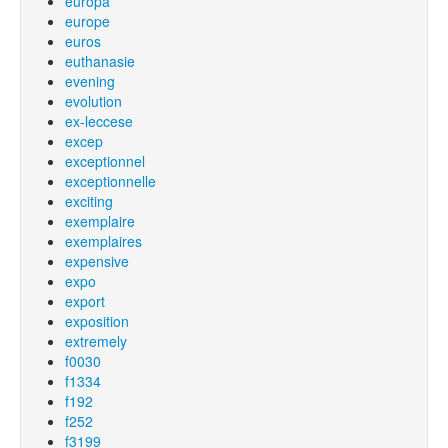
europa
europe
euros
euthanasie
evening
evolution
ex-leccese
excep
exceptionnel
exceptionnelle
exciting
exemplaire
exemplaires
expensive
expo
export
exposition
extremely
f0030
f1334
f192
f252
f3199