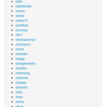
cath
cathédrale
centre
cérès
cérès1fr
certificat
cerveau
cftv1
championnat
chansons
chant
chantier
chapp
chargements
charles
charming
chartres
chasse
cheerful
chet
chez
china
choix