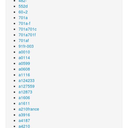
482-
552d
60×2
701a
701a-f
701a701c
701a701f
701af
91fr-003
a0010
a0114
a0599
a0608
a1116
a124233
a127559
a12873
a1606
a1611
a210france
a3916
a4187
a4210