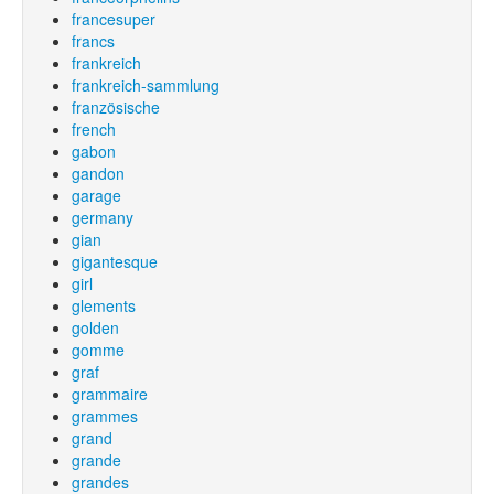
francesuper
francs
frankreich
frankreich-sammlung
französische
french
gabon
gandon
garage
germany
gian
gigantesque
girl
glements
golden
gomme
graf
grammaire
grammes
grand
grande
grandes