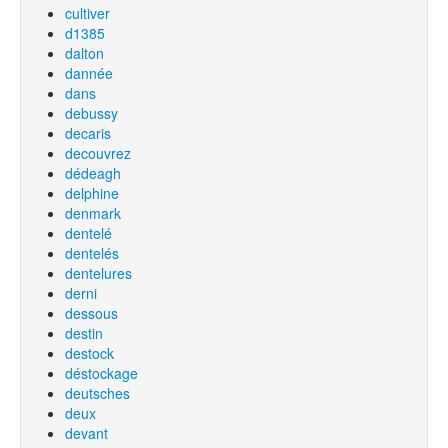
cultiver
d1385
dalton
dannée
dans
debussy
decaris
decouvrez
dédeagh
delphine
denmark
dentelé
dentelés
dentelures
derni
dessous
destin
destock
déstockage
deutsches
deux
devant