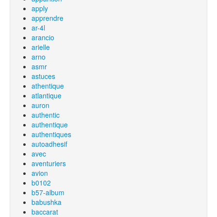
apply
apprendre
ar-4l
arancio
arielle
arno
asmr
astuces
athentique
atlantique
auron
authentic
authentique
authentiques
autoadhesif
avec
aventuriers
avion
b0102
b57-album
babushka
baccarat