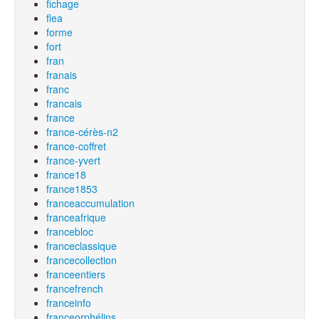
fichage
flea
forme
fort
fran
franais
franc
francais
france
france-cérès-n2
france-coffret
france-yvert
france18
france1853
franceaccumulation
franceafrique
francebloc
franceclassique
francecollection
franceentiers
francefrench
franceinfo
franceorphélins