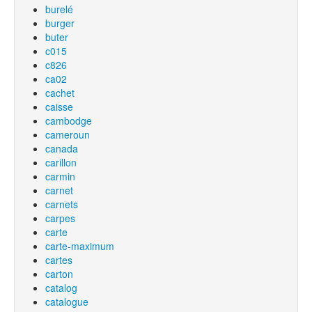
burelé
burger
buter
c015
c826
ca02
cachet
caisse
cambodge
cameroun
canada
carillon
carmin
carnet
carnets
carpes
carte
carte-maximum
cartes
carton
catalog
catalogue