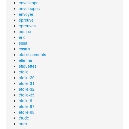
envelloppe
enveloppes
envoyer
épreuve
epreuves
equipe
eric
essai
essais
etablissements
etienne
étiquettes
etoile
étoile-29
étoile-31
étoile-32
étoile-35
étoile-9
étoile-97
étoile-98
étude
euro