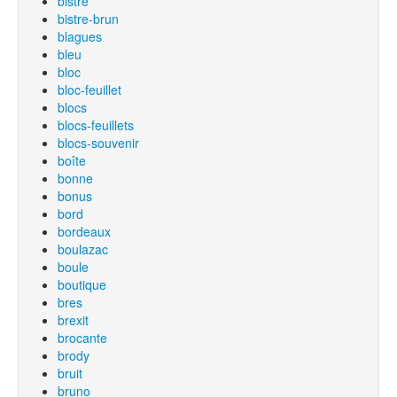
bistre
bistre-brun
blagues
bleu
bloc
bloc-feuillet
blocs
blocs-feuillets
blocs-souvenir
boîte
bonne
bonus
bord
bordeaux
boulazac
boule
boutique
bres
brexit
brocante
brody
bruit
bruno