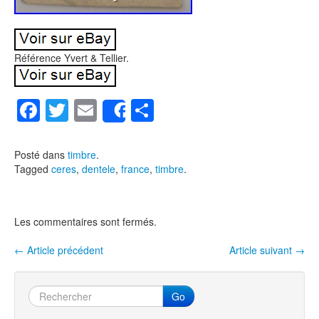
Référence Yvert & Tellier.
F
T
E
P
Share
a
wi
m
ar
c
tt
ail
ta
Posté dans
timbre
.
Tagged
ceres
,
dentele
,
france
,
timbre
.
e
er
g
b
er
o
Les commentaires sont fermés.
o
←
Article précédent
Article suivant
→
Navigation entre les articles
k
Go