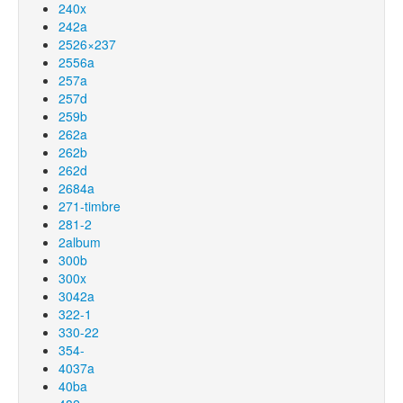
240x
242a
2526×237
2556a
257a
257d
259b
262a
262b
262d
2684a
271-timbre
281-2
2album
300b
300x
3042a
322-1
330-22
354-
4037a
40ba