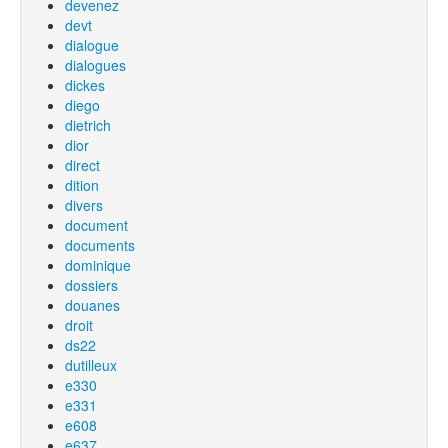
devenez
devt
dialogue
dialogues
dickes
diego
dietrich
dior
direct
dition
divers
document
documents
dominique
dossiers
douanes
droit
ds22
dutilleux
e330
e331
e608
e637