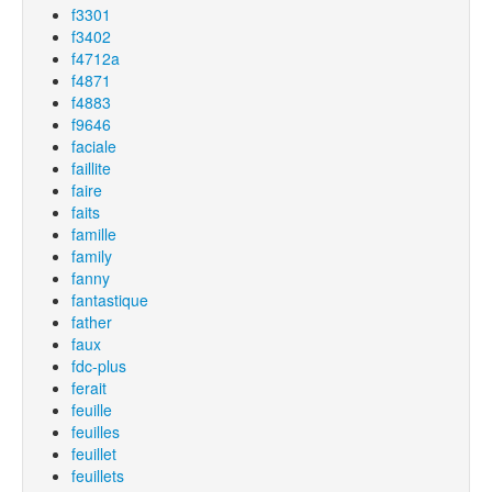
f3301
f3402
f4712a
f4871
f4883
f9646
faciale
faillite
faire
faits
famille
family
fanny
fantastique
father
faux
fdc-plus
ferait
feuille
feuilles
feuillet
feuillets