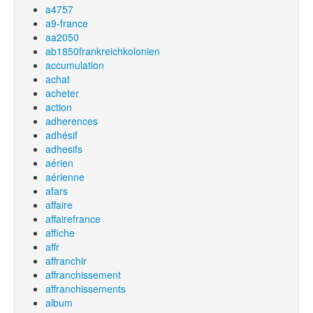
a4757
a9-france
aa2050
ab1850frankreichkolonien
accumulation
achat
acheter
action
adherences
adhésif
adhesifs
aérien
aérienne
afars
affaire
affairefrance
affiche
affr
affranchir
affranchissement
affranchissements
album