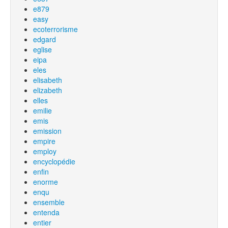
e879
easy
ecoterrorisme
edgard
eglise
eipa
eles
elisabeth
elizabeth
elles
emilie
emis
emission
empire
employ
encyclopédie
enfin
enorme
enqu
ensemble
entenda
entier