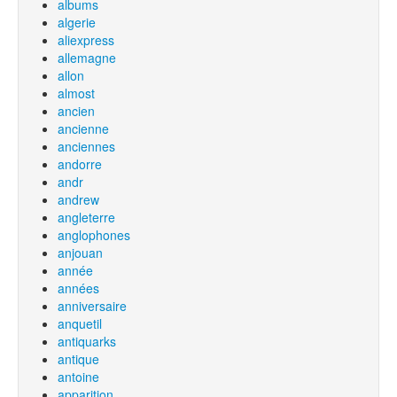
albums
algerie
aliexpress
allemagne
allon
almost
ancien
ancienne
anciennes
andorre
andr
andrew
angleterre
anglophones
anjouan
année
années
anniversaire
anquetil
antiquarks
antique
antoine
apparition