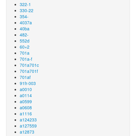
322-1
330-22
354-
4037a
40ba
482-
552d
60×2
701a
701a-f
701a701c
701a701f
701af
91fr-003
a0010
a0114
a0599
a0608
a1116
a124233
a127559
a12873