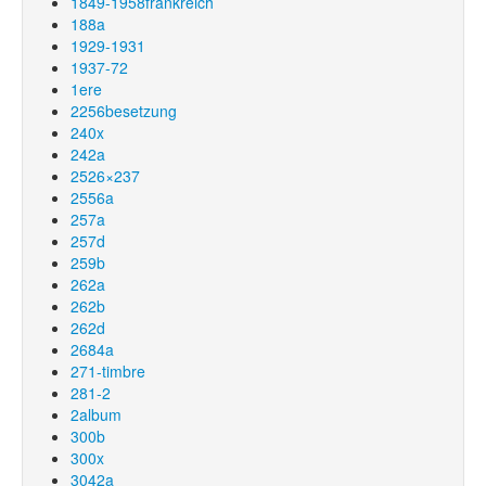
1849-1958frankreich
188a
1929-1931
1937-72
1ere
2256besetzung
240x
242a
2526×237
2556a
257a
257d
259b
262a
262b
262d
2684a
271-timbre
281-2
2album
300b
300x
3042a