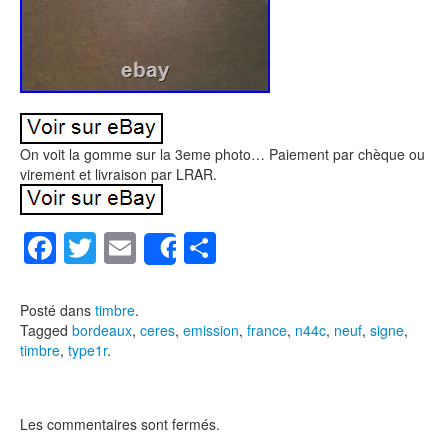
On voit la gomme sur la 3eme photo… Paiement par chèque ou
virement et livraison par LRAR.
F
T
E
P
Share
a
wi
m
ar
c
tt
ail
ta
Posté dans
timbre
.
Tagged
bordeaux
,
ceres
,
emission
,
france
,
n44c
,
neuf
,
signe
,
e
er
g
timbre
,
type1r
.
b
er
o
Les commentaires sont fermés.
o