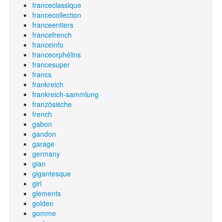
franceclassique
francecollection
franceentiers
francefrench
franceinfo
franceorphélins
francesuper
francs
frankreich
frankreich-sammlung
französische
french
gabon
gandon
garage
germany
gian
gigantesque
girl
glements
golden
gomme