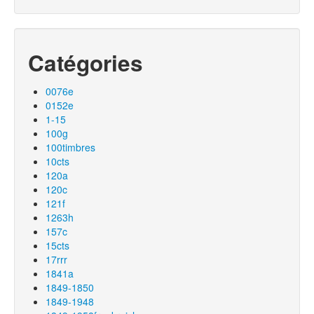
Catégories
0076e
0152e
1-15
100g
100timbres
10cts
120a
120c
121f
1263h
157c
15cts
17rrr
1841a
1849-1850
1849-1948