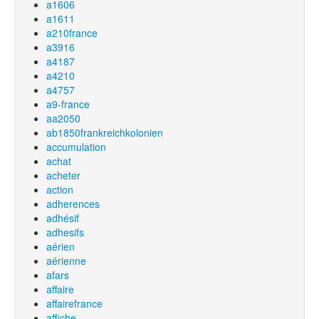
a1606
a1611
a210france
a3916
a4187
a4210
a4757
a9-france
aa2050
ab1850frankreichkolonien
accumulation
achat
acheter
action
adherences
adhésif
adhesifs
aérien
aérienne
afars
affaire
affairefrance
affiche