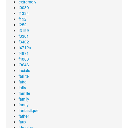
extremely
f0030
f1334
f192
f252
f3199
f3301
f3402
f4712a
f4871
f4883
f9646
faciale
faillite
faire
faits
famille
family
fanny
fantastique
father
faux
fdc-plus