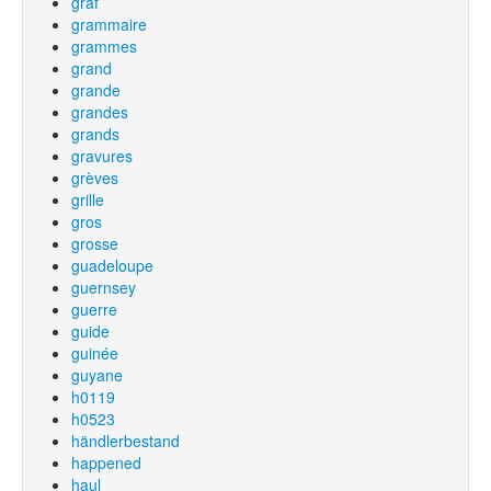
graf
grammaire
grammes
grand
grande
grandes
grands
gravures
grèves
grille
gros
grosse
guadeloupe
guernsey
guerre
guide
guinée
guyane
h0119
h0523
händlerbestand
happened
haul