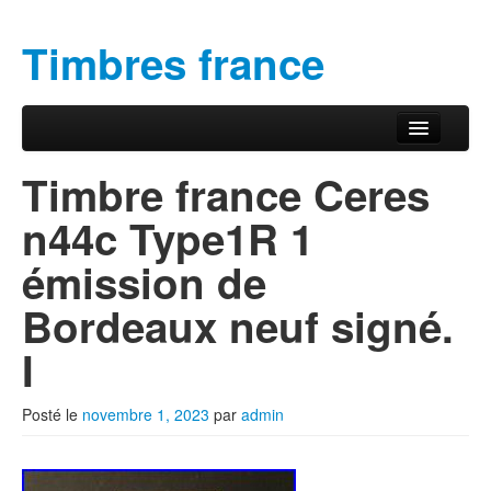
Timbres france
Aller au contenu principal
Aller au contenu secondaire
Menu principal
Timbre france Ceres
n44c Type1R 1
émission de
Bordeaux neuf signé.
I
Posté le
novembre 1, 2023
par
admin