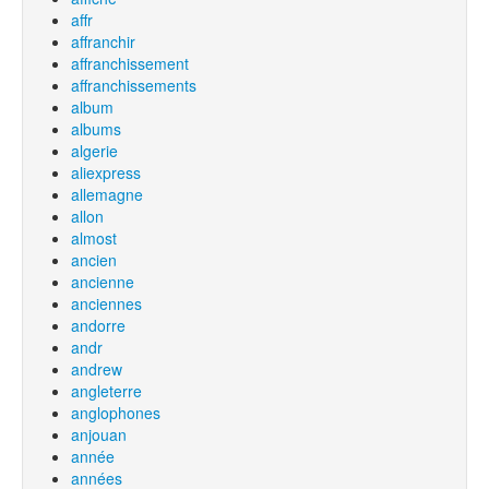
affr
affranchir
affranchissement
affranchissements
album
albums
algerie
aliexpress
allemagne
allon
almost
ancien
ancienne
anciennes
andorre
andr
andrew
angleterre
anglophones
anjouan
année
années