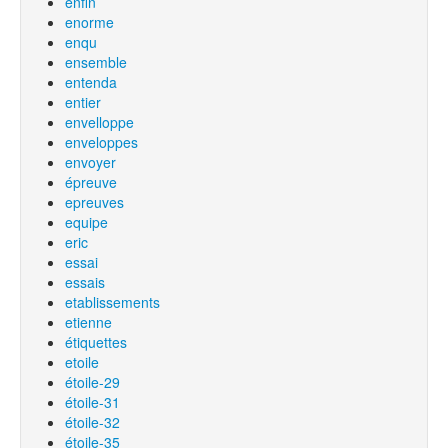
enfin
enorme
enqu
ensemble
entenda
entier
envelloppe
enveloppes
envoyer
épreuve
epreuves
equipe
eric
essai
essais
etablissements
etienne
étiquettes
etoile
étoile-29
étoile-31
étoile-32
étoile-35