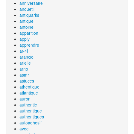
anniversaire
anquetil
antiquarks
antique
antoine
apparition
apply
apprendre
ar-4l
arancio
arielle
arno
asmr
astuces
athentique
atlantique
auron
authentic
authentique
authentiques
autoadhesif
avec