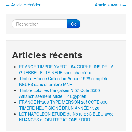
k
←
Article précédent
Article suivant
→
Navigation entre les articles
Go
Articles récents
FRANCE TIMBRE YVERT 154 ORPHELINS DE LA
GUERRE 1F+1F NEUF sans charnière
Timbre France Collection Année 1926 complète
NEUFS sans charnière MNH
Timbre colonies françaises N 57 Cote 3500
Affranchissement Mixte TP Égyptien
FRANCE N°208 TYPE MERSON 20f COTE 600
TIMBRE NEUF SIGNÉ BRUN ANNÉE 1926
LOT NAPOLEON ETUDE du No10 25C BLEU avec
NUANCES et OBLITERATIONS / RRR