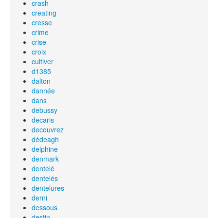
crash
creating
cresse
crime
crise
croix
cultiver
d1385
dalton
dannée
dans
debussy
decaris
decouvrez
dédeagh
delphine
denmark
dentelé
dentelés
dentelures
derni
dessous
destin