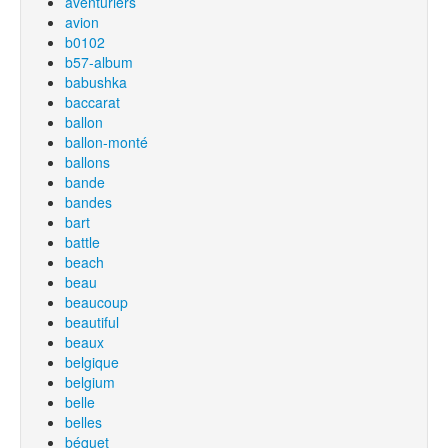
aventuriers
avion
b0102
b57-album
babushka
baccarat
ballon
ballon-monté
ballons
bande
bandes
bart
battle
beach
beau
beaucoup
beautiful
beaux
belgique
belgium
belle
belles
béquet