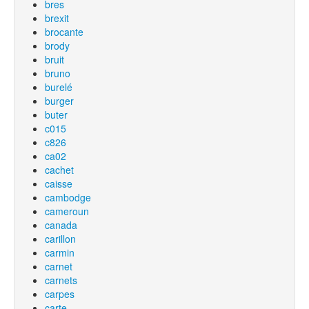
bres
brexit
brocante
brody
bruit
bruno
burelé
burger
buter
c015
c826
ca02
cachet
caisse
cambodge
cameroun
canada
carillon
carmin
carnet
carnets
carpes
carte