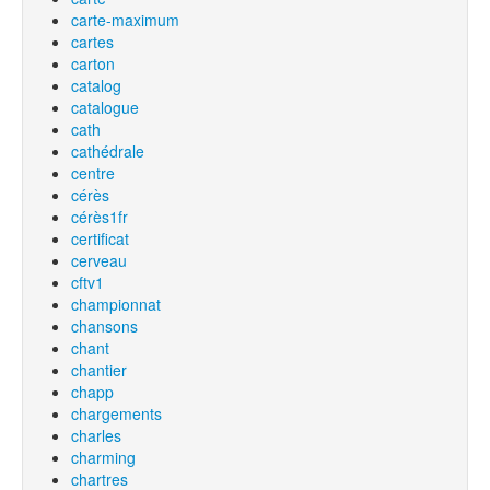
carte-maximum
cartes
carton
catalog
catalogue
cath
cathédrale
centre
cérès
cérès1fr
certificat
cerveau
cftv1
championnat
chansons
chant
chantier
chapp
chargements
charles
charming
chartres