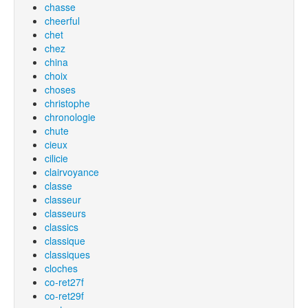
chasse
cheerful
chet
chez
china
choix
choses
christophe
chronologie
chute
cieux
cilicie
clairvoyance
classe
classeur
classeurs
classics
classique
classiques
cloches
co-ret27f
co-ret29f