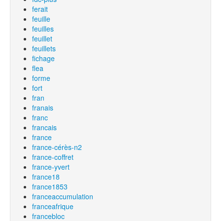
ferait
feuille
feuilles
feuillet
feuillets
fichage
flea
forme
fort
fran
franais
franc
francais
france
france-cérès-n2
france-coffret
france-yvert
france18
france1853
franceaccumulation
franceafrique
francebloc