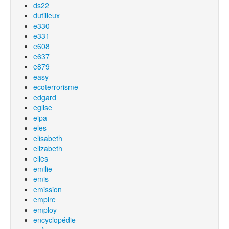
ds22
dutilleux
e330
e331
e608
e637
e879
easy
ecoterrorisme
edgard
eglise
eipa
eles
elisabeth
elizabeth
elles
emilie
emis
emission
empire
employ
encyclopédie