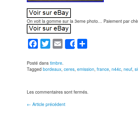
On voit la gomme sur la 3eme photo… Paiement par chèq
F
T
E
P
Share
a
wi
m
ar
c
tt
ail
ta
Posté dans
timbre
.
Tagged
bordeaux
,
ceres
,
emission
,
france
,
n44c
,
neuf
,
s
e
er
g
b
er
o
Les commentaires sont fermés.
o
←
Article précédent
Navigation entre les articles
k