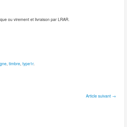
ue ou virement et livraison par LRAR.
igne
,
timbre
,
type1r
.
Article suivant
→