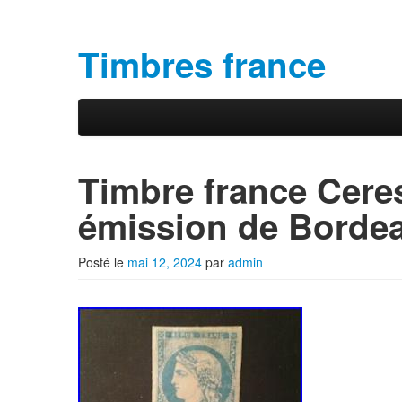
Timbres france
Aller au contenu principal
Aller au contenu secondaire
Menu principal
Timbre france Cere
émission de Bordea
Posté le
mai 12, 2024
par
admin