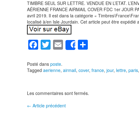
TIMBRE SEUL SUR LETTRE. VENDUE EN L’ETAT. L’ENV
AÉRIENNE FRANCE AIRMAIL COVER FDC 1er JOUR PARIS 
avril 2019. Il est dans la catégorie « Timbres\France\Fra
localisé à/en Isle Jourdain. Cet article peut être expédié
F
T
E
P
Share
a
wi
m
ar
c
tt
ail
ta
Posté dans
poste
.
Tagged
aerienne
,
airmail
,
cover
,
france
,
jour
,
lettre
,
paris
e
er
g
b
er
o
Les commentaires sont fermés.
o
←
Article précédent
Navigation entre les articles
k