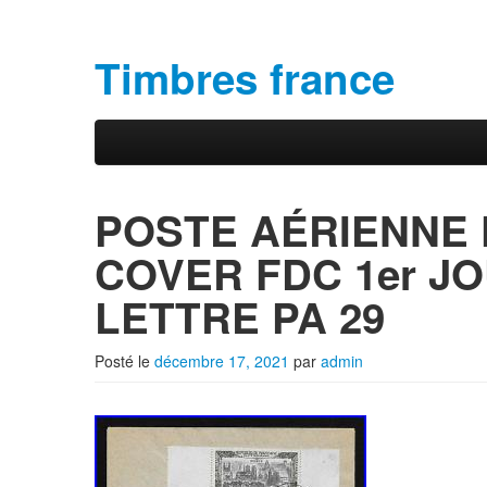
Timbres france
Aller au contenu principal
Aller au contenu secondaire
Menu principal
POSTE AÉRIENNE 
COVER FDC 1er JOU
LETTRE PA 29
Posté le
décembre 17, 2021
par
admin