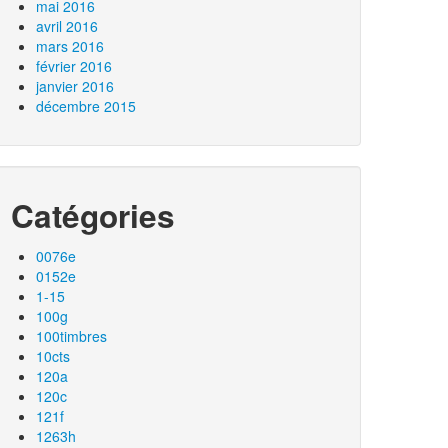
mai 2016
avril 2016
mars 2016
février 2016
janvier 2016
décembre 2015
Catégories
0076e
0152e
1-15
100g
100timbres
10cts
120a
120c
121f
1263h