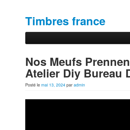
Timbres france
Aller au contenu principal
Aller au contenu secondaire
Menu principal
Nos Meufs Prennent
Atelier Diy Bureau
Posté le
mai 13, 2024
par
admin