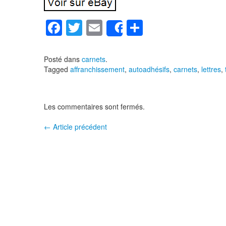
F
T
E
P
Share
a
wi
m
ar
c
tt
ail
ta
Posté dans
carnets
.
Tagged
affranchissement
,
autoadhésifs
,
carnets
,
lettres
,
e
er
g
b
er
o
Les commentaires sont fermés.
o
←
Article précédent
Navigation entre les articles
k