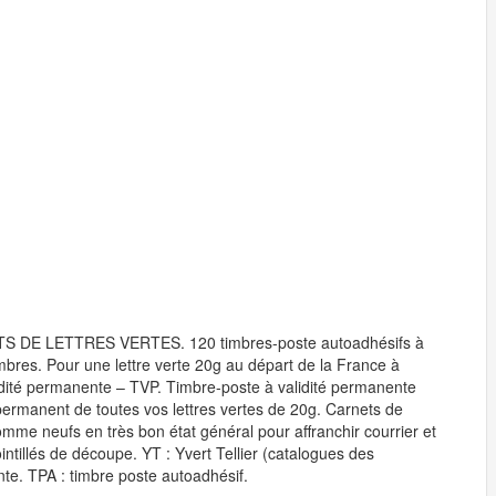
NETS DE LETTRES VERTES. 120 timbres-poste autoadhésifs à
mbres. Pour une lettre verte 20g au départ de la France à
lidité permanente – TVP. Timbre-poste à validité permanente
permanent de toutes vos lettres vertes de 20g. Carnets de
mme neufs en très bon état général pour affranchir courrier et
ointillés de découpe. YT : Yvert Tellier (catalogues des
nte. TPA : timbre poste autoadhésif.