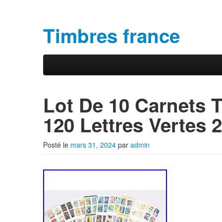
Timbres france
Aller au contenu principal
Aller au contenu secondaire
Menu principal
Lot De 10 Carnets 
120 Lettres Vertes 
Posté le
mars 31, 2024
par
admin