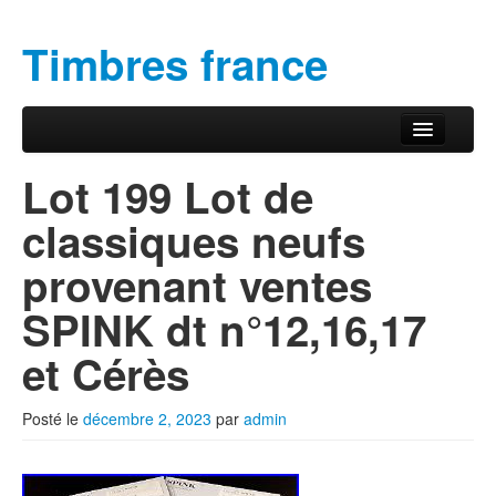
Timbres france
Aller au contenu principal
Aller au contenu secondaire
Menu principal
Lot 199 Lot de
classiques neufs
provenant ventes
SPINK dt n°12,16,17
et Cérès
Posté le
décembre 2, 2023
par
admin