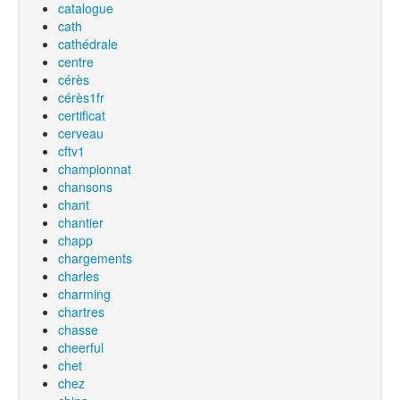
catalogue
cath
cathédrale
centre
cérès
cérès1fr
certificat
cerveau
cftv1
championnat
chansons
chant
chantier
chapp
chargements
charles
charming
chartres
chasse
cheerful
chet
chez