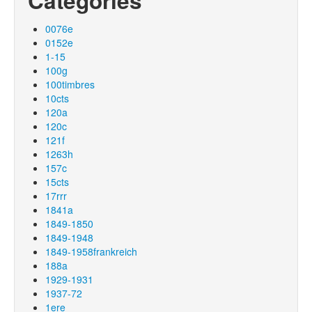
Catégories
0076e
0152e
1-15
100g
100timbres
10cts
120a
120c
121f
1263h
157c
15cts
17rrr
1841a
1849-1850
1849-1948
1849-1958frankreich
188a
1929-1931
1937-72
1ere