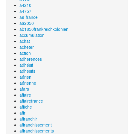
a4210
a4757
a9-france
aa2050
ab1850frankreichkolonien
accumulation
achat
acheter
action
adherences
adhésif
adhesifs
aérien
aérienne
afars
affaire
affairefrance
affiche
affr
affranchir
affranchissement
affranchissements