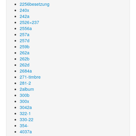
2256besetzung
240x
242a
2526×237
2556a
257a
257d
259b
262a
262b
262d
2684a
271-timbre
281-2
2album
300b
300x
3042a
322-1
330-22
354-
4037a