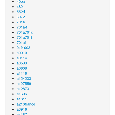
40ba
482-
552d
60×2
701a
701a-f
701a701c
701a701f
701af
91fr-003
a0010
a0114
a0599
a0608
a1116
a124233
a127559
a12873
a1606
a1611
a210france
a3916
a4187