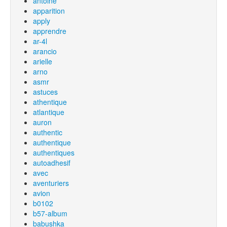
antoine
apparition
apply
apprendre
ar-4l
arancio
arielle
arno
asmr
astuces
athentique
atlantique
auron
authentic
authentique
authentiques
autoadhesif
avec
aventuriers
avion
b0102
b57-album
babushka