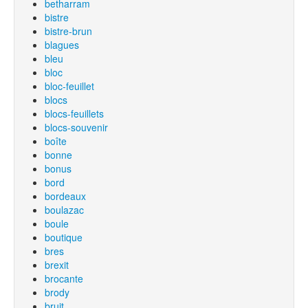
betharram
bistre
bistre-brun
blagues
bleu
bloc
bloc-feuillet
blocs
blocs-feuillets
blocs-souvenir
boîte
bonne
bonus
bord
bordeaux
boulazac
boule
boutique
bres
brexit
brocante
brody
bruit