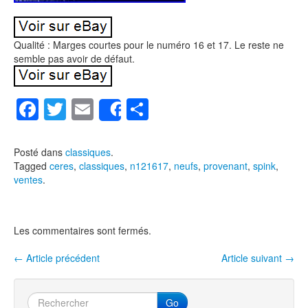
Qualité : Marges courtes pour le numéro 16 et 17. Le reste ne
semble pas avoir de défaut.
F
T
E
P
Share
a
wi
m
ar
c
tt
ail
ta
Posté dans
classiques
.
Tagged
ceres
,
classiques
,
n121617
,
neufs
,
provenant
,
spink
,
e
er
g
ventes
.
b
er
o
Les commentaires sont fermés.
o
k
←
Article précédent
Article suivant
→
Navigation entre les articles
Go