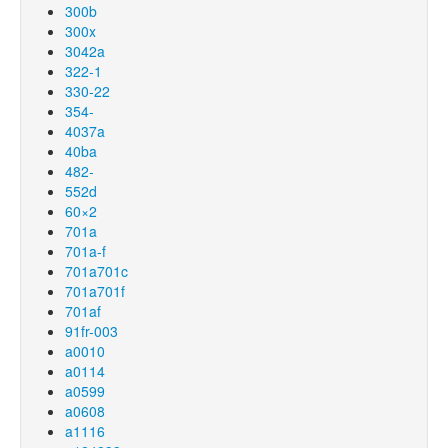
300b
300x
3042a
322-1
330-22
354-
4037a
40ba
482-
552d
60×2
701a
701a-f
701a701c
701a701f
701af
91fr-003
a0010
a0114
a0599
a0608
a1116