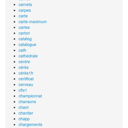
carnets
carpes
carte
carte-maximum
cartes
carton
catalog
catalogue
cath
cathédrale
centre
cérès
cérès1fr
certificat
cerveau
cftv1
championnat
chansons
chant
chantier
chapp
chargements