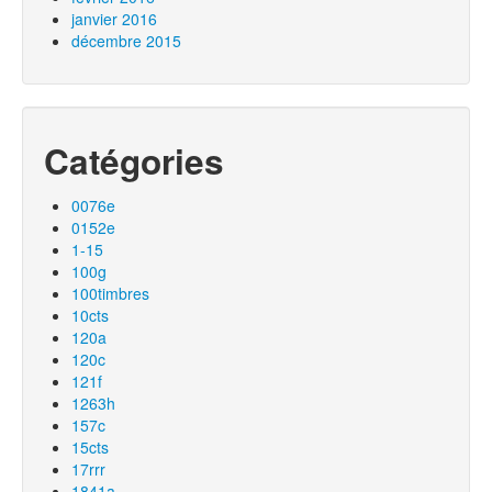
janvier 2016
décembre 2015
Catégories
0076e
0152e
1-15
100g
100timbres
10cts
120a
120c
121f
1263h
157c
15cts
17rrr
1841a