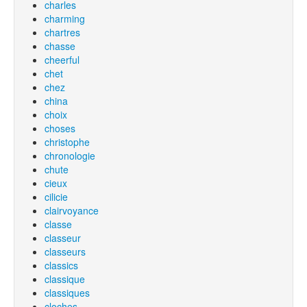
charles
charming
chartres
chasse
cheerful
chet
chez
china
choix
choses
christophe
chronologie
chute
cieux
cilicie
clairvoyance
classe
classeur
classeurs
classics
classique
classiques
cloches