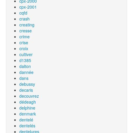
cpx-2000
cpx-2001
cqfd
crash
creating
cresse
crime
crise
croix
cultiver
d1385
dalton
dannée
dans
debussy
decaris
decouvrez
dédeagh
delphine
denmark
dentelé
dentelés
dentelures