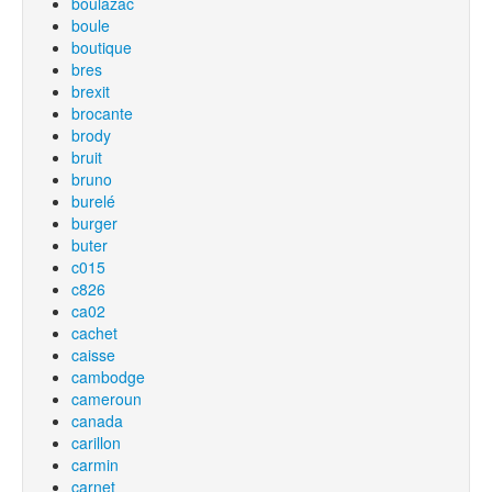
boulazac
boule
boutique
bres
brexit
brocante
brody
bruit
bruno
burelé
burger
buter
c015
c826
ca02
cachet
caisse
cambodge
cameroun
canada
carillon
carmin
carnet