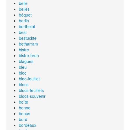
belle
belles
béquet
berlin
berthelot
best
bestückte
betharram
bistre
bistre-brun
blagues
bleu
bloc
bloc-feuillet
blocs
blocs-feuillets
blocs-souvenir
boîte
bonne
bonus
bord
bordeaux