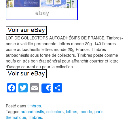
LOT DE COLLECTORS AUTOADHÉSIFS DE FRANCE. Timbres-
poste à validité permanente, lettres monde 20g. 140 timbres-
poste autoadhésifs lettres monde 20g France. Timbres
autoadhésifs sous forme de collectors. Timbres poste comme
neufs en très bon état général pour affranchir courrier et lettre
d’usage courant ou pour la collection.
F
T
E
P
Share
a
wi
m
ar
c
tt
ail
ta
Posté dans
timbres
.
Tagged
autoadhésifs
,
collectors
,
lettres
,
monde
,
paris
,
e
er
g
thématique
,
timbres
.
b
er