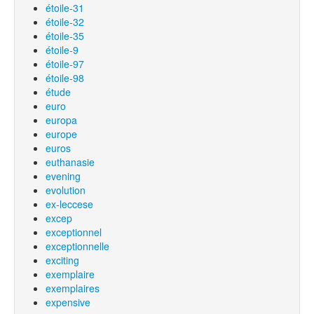
étoile-31
étoile-32
étoile-35
étoile-9
étoile-97
étoile-98
étude
euro
europa
europe
euros
euthanasie
evening
evolution
ex-leccese
excep
exceptionnel
exceptionnelle
exciting
exemplaire
exemplaires
expensive