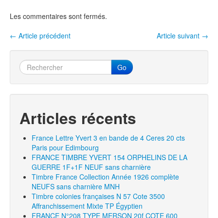
o
Les commentaires sont fermés.
o
k
←
Article précédent
Article suivant
→
Navigation entre les articles
Go
Articles récents
France Lettre Yvert 3 en bande de 4 Ceres 20 cts
Paris pour Edimbourg
FRANCE TIMBRE YVERT 154 ORPHELINS DE LA
GUERRE 1F+1F NEUF sans charnière
Timbre France Collection Année 1926 complète
NEUFS sans charnière MNH
Timbre colonies françaises N 57 Cote 3500
Affranchissement Mixte TP Égyptien
FRANCE N°208 TYPE MERSON 20f COTE 600