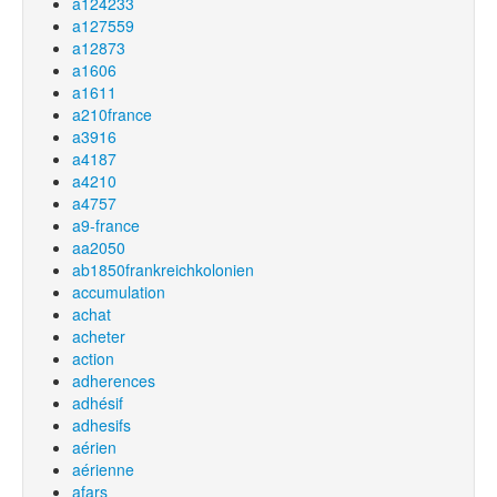
a124233
a127559
a12873
a1606
a1611
a210france
a3916
a4187
a4210
a4757
a9-france
aa2050
ab1850frankreichkolonien
accumulation
achat
acheter
action
adherences
adhésif
adhesifs
aérien
aérienne
afars