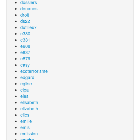
dossiers
douanes
droit
ds22
dutilleux
e330
e331
e608
e637
e879
easy
ecoterrorisme
edgard
eglise
eipa
eles
elisabeth
elizabeth
elles
emilie
emis
emission
empire