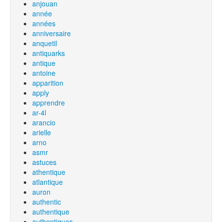
anjouan
année
années
anniversaire
anquetil
antiquarks
antique
antoine
apparition
apply
apprendre
ar-4l
arancio
arielle
arno
asmr
astuces
athentique
atlantique
auron
authentic
authentique
authentiques