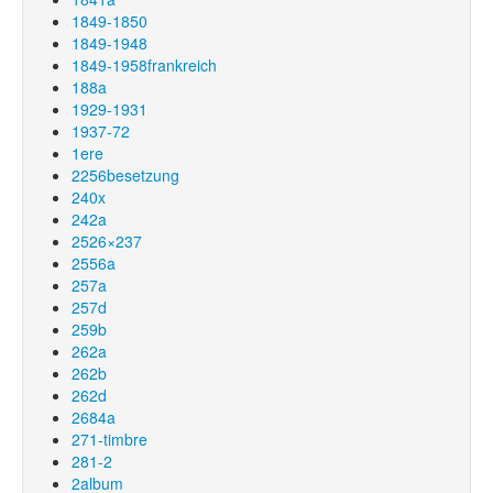
1849-1850
1849-1948
1849-1958frankreich
188a
1929-1931
1937-72
1ere
2256besetzung
240x
242a
2526×237
2556a
257a
257d
259b
262a
262b
262d
2684a
271-timbre
281-2
2album