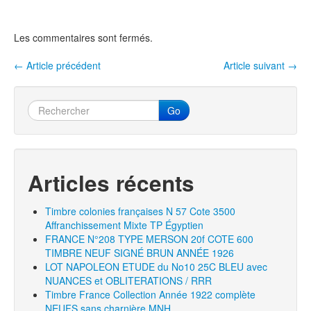
b
er
o
Les commentaires sont fermés.
o
k
←
Article précédent
Article suivant
→
Navigation entre les articles
Go
Articles récents
Timbre colonies françaises N 57 Cote 3500
Affranchissement Mixte TP Égyptien
FRANCE N°208 TYPE MERSON 20f COTE 600
TIMBRE NEUF SIGNÉ BRUN ANNÉE 1926
LOT NAPOLEON ETUDE du No10 25C BLEU avec
NUANCES et OBLITERATIONS / RRR
Timbre France Collection Année 1922 complète
NEUFS sans charnière MNH