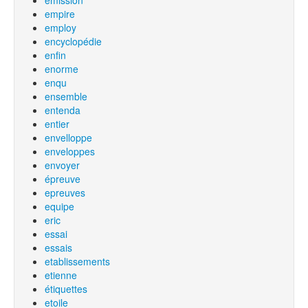
emission
empire
employ
encyclopédie
enfin
enorme
enqu
ensemble
entenda
entier
envelloppe
enveloppes
envoyer
épreuve
epreuves
equipe
eric
essai
essais
etablissements
etienne
étiquettes
etoile