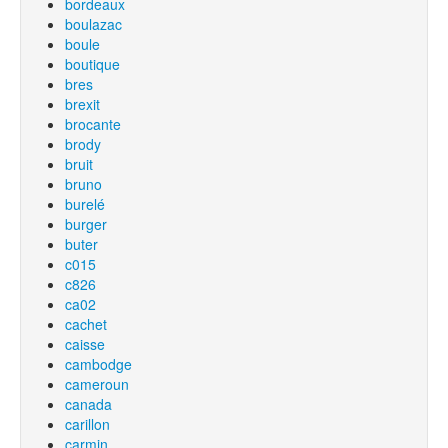
bordeaux
boulazac
boule
boutique
bres
brexit
brocante
brody
bruit
bruno
burelé
burger
buter
c015
c826
ca02
cachet
caisse
cambodge
cameroun
canada
carillon
carmin