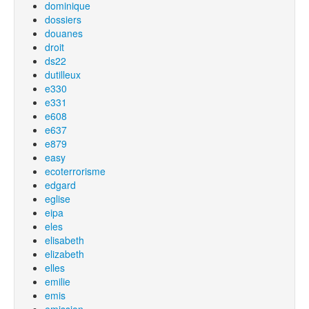
dominique
dossiers
douanes
droit
ds22
dutilleux
e330
e331
e608
e637
e879
easy
ecoterrorisme
edgard
eglise
eipa
eles
elisabeth
elizabeth
elles
emilie
emis