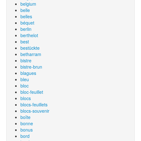
belgium
belle
belles
béquet
berlin
berthelot
best
bestückte
betharram
bistre
bistre-brun
blagues
bleu
bloc
bloc-feuillet
blocs
blocs-feuillets
blocs-souvenir
boîte
bonne
bonus
bord