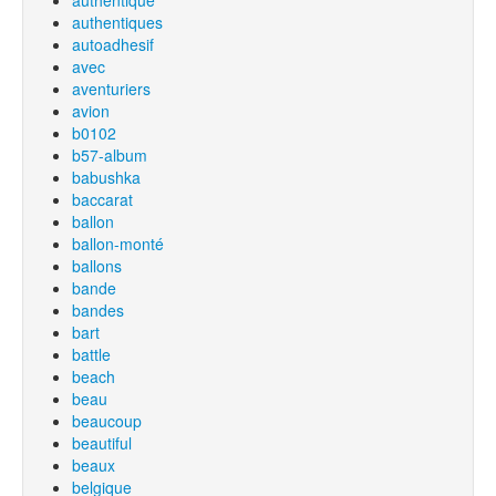
authentique
authentiques
autoadhesif
avec
aventuriers
avion
b0102
b57-album
babushka
baccarat
ballon
ballon-monté
ballons
bande
bandes
bart
battle
beach
beau
beaucoup
beautiful
beaux
belgique