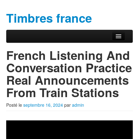
Timbres france
Aller au contenu principal
Aller au contenu secondaire
Menu principal
French Listening And
Conversation Practice
Real Announcements
From Train Stations
Posté le
septembre 16, 2024
par
admin