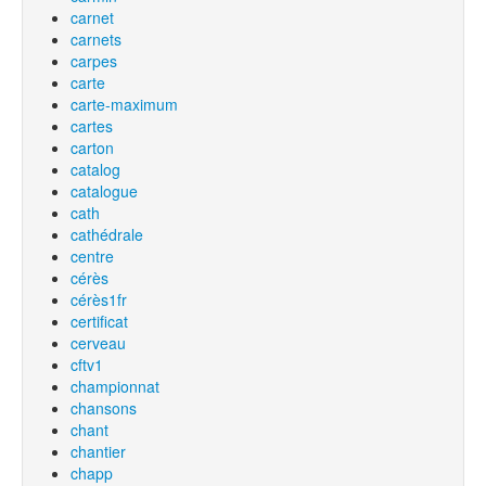
carnet
carnets
carpes
carte
carte-maximum
cartes
carton
catalog
catalogue
cath
cathédrale
centre
cérès
cérès1fr
certificat
cerveau
cftv1
championnat
chansons
chant
chantier
chapp