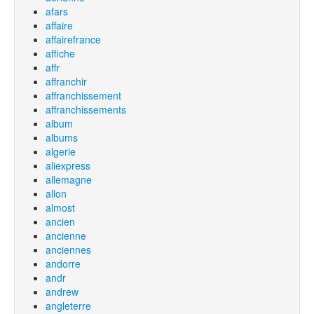
afars
affaire
affairefrance
affiche
affr
affranchir
affranchissement
affranchissements
album
albums
algerie
aliexpress
allemagne
allon
almost
ancien
ancienne
anciennes
andorre
andr
andrew
angleterre