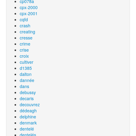
cp078a
cpx-2000
cpx-2001
cqfd
crash
creating
cresse
crime
crise
croix
cultiver
d1385
dalton
dannée
dans
debussy
decaris
decouvrez
dédeagh
delphine
denmark
dentelé
dentelés