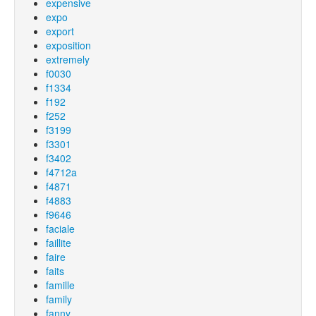
expensive
expo
export
exposition
extremely
f0030
f1334
f192
f252
f3199
f3301
f3402
f4712a
f4871
f4883
f9646
faciale
faillite
faire
faits
famille
family
fanny