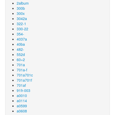
2album
300b
300x
3042a
322-1
330-22
354-
4037a
40ba
482-
552d
60×2
701a
701a-f
701a701c
701a701f
701af
91fr-003
a0010
a0114
a0599
a0608