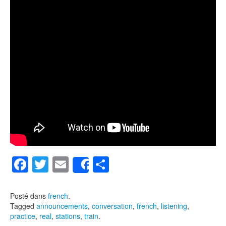
F
T
E
P
Share
a
wi
m
ar
c
tt
ail
ta
Posté dans
french
.
Tagged
announcements
,
conversation
,
french
,
listening
,
e
er
g
practice
,
real
,
stations
,
train
.