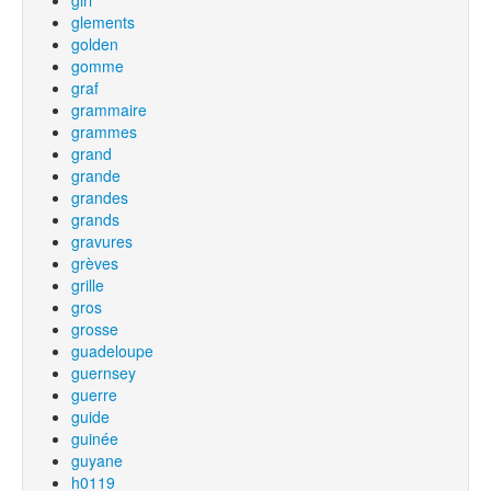
girl
glements
golden
gomme
graf
grammaire
grammes
grand
grande
grandes
grands
gravures
grèves
grille
gros
grosse
guadeloupe
guernsey
guerre
guide
guinée
guyane
h0119