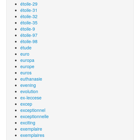
étoile-29
étoile-31
étoile-32
étoile-35
étoile-9
étoile-97
étoile-98
étude
euro
europa
europe
euros
euthanasie
evening
evolution
ex-leccese
excep
exceptionnel
exceptionnelle
exciting
exemplaire
exemplaires