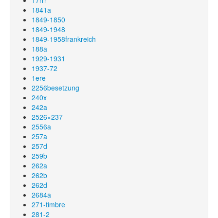
17rrr
1841a
1849-1850
1849-1948
1849-1958frankreich
188a
1929-1931
1937-72
1ere
2256besetzung
240x
242a
2526×237
2556a
257a
257d
259b
262a
262b
262d
2684a
271-timbre
281-2