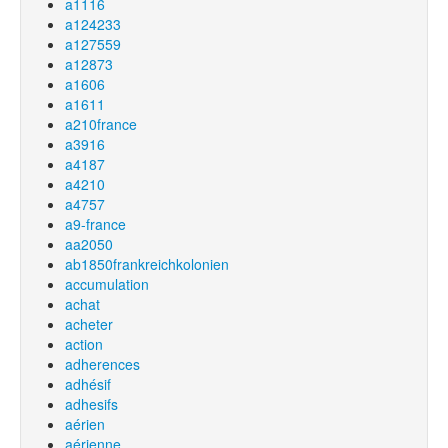
a1116
a124233
a127559
a12873
a1606
a1611
a210france
a3916
a4187
a4210
a4757
a9-france
aa2050
ab1850frankreichkolonien
accumulation
achat
acheter
action
adherences
adhésif
adhesifs
aérien
aérienne