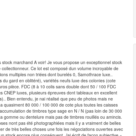
stock marchand A voir! Je vous propose un exceptionnel stock
 collectionneur. Ce lot est composé dun volume incroyable de
ions multiples non triées dont burelés 0, Samothrace luxe..
 du gard en oblitéré), variétés neufs luxe des colonies (cote
euros pièce. FDC (8 à 10 colis sans double dont 50 / 100 FDC
ocs CNEP luxes, plusieurs épreuves dont tableaux en excellent
s).. Bien entendu, je nai réalisé que peu de photos mais ne
y a quasiment 80 000 / 100 000 de cote plus toutes les caisses
accumulation de timbres type sage en N / N (pas loin de 30 000
 la gomme ou dentelure mais pas de timbres rouillés ou amincis.
oses nont pas été photographiées mais il y a vraiment de belles
er de très belles choses une fois les négociations ouvertes avec
un stock encore plus conséquent. Jai écrit de façon subjective «