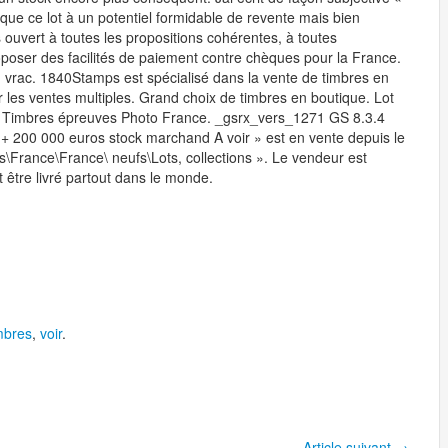
e que ce lot à un potentiel formidable de revente mais bien
 ouvert à toutes les propositions cohérentes, à toutes
oposer des facilités de paiement contre chèques pour la France.
n vrac. 1840Stamps est spécialisé dans la vente de timbres en
r les ventes multiples. Grand choix de timbres en boutique. Lot
e. Timbres épreuves Photo France. _gsrx_vers_1271 GS 8.3.4
+ 200 000 euros stock marchand A voir » est en vente depuis le
s\France\France\ neufs\Lots, collections ». Le vendeur est
t être livré partout dans le monde.
mbres
,
voir
.
Article suivant
→