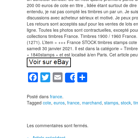
200 00 euros de cote en titre , lidée étant surtout de dir
entendu, je nai pas compté les timbres un par un. Je suis
discussions avec acheteur sérieux et motivé. Je peux pr
Les retours sont acceptés sauf pour les ventes de lots e
ligne. Toutes les photos sont contractuelles, excepté pou
collections timbres France. Timbres 1900 / 1960 Franc
(1271). L’item « +++ France STOCK timbres stamps cote 
samedi 30 janvier 2021. Il est dans la catégorie « Timbre
« 1840stamps » et est localisé à/en Paris. Cet article peu
F
T
E
P
Share
a
wi
m
ar
c
tt
ail
ta
Posté dans
france
.
Tagged
cote
,
euros
,
france
,
marchand
,
stamps
,
stock
,
ti
e
er
g
b
er
o
Les commentaires sont fermés.
o
←
Article précédent