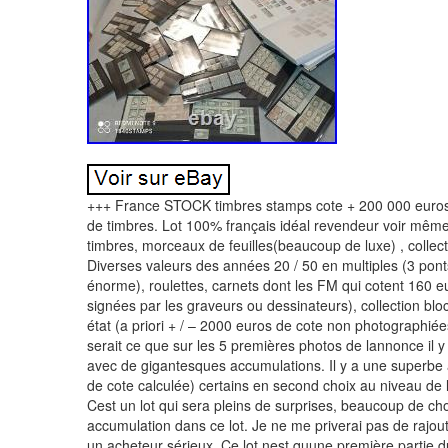
+++ France STOCK timbres stamps cote + 200 000 euros 
de timbres. Lot 100% français idéal revendeur voir même
timbres, morceaux de feuilles(beaucoup de luxe) , collect
Diverses valeurs des années 20 / 50 en multiples (3 ponts
énorme), roulettes, carnets dont les FM qui cotent 160 
signées par les graveurs ou dessinateurs), collection bl
état (a priori + / – 2000 euros de cote non photographiée
serait ce que sur les 5 premières photos de lannonce il 
avec de gigantesques accumulations. Il y a une superbe 
de cote calculée) certains en second choix au niveau de
Cest un lot qui sera pleins de surprises, beaucoup de ch
accumulation dans ce lot. Je ne me priverai pas de rajout
un acheteur sérieux. Ce lot nest quune première partie d