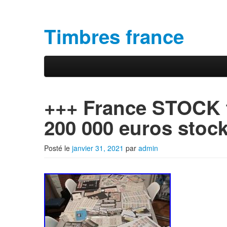
Timbres france
Aller au contenu principal
Aller au contenu secondaire
Menu principal
+++ France STOCK 
200 000 euros stoc
Posté le
janvier 31, 2021
par
admin