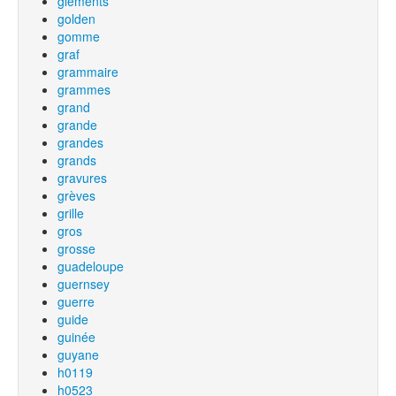
glements
golden
gomme
graf
grammaire
grammes
grand
grande
grandes
grands
gravures
grèves
grille
gros
grosse
guadeloupe
guernsey
guerre
guide
guinée
guyane
h0119
h0523