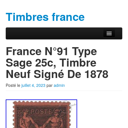
Timbres france
Aller au contenu principal
Aller au contenu secondaire
Menu principal
France N°91 Type
Sage 25c, Timbre
Neuf Signé De 1878
Posté le
juillet 4, 2023
par
admin