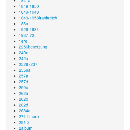
1841a
1849-1850
1849-1948
1849-1958frankreich
188a
1929-1931
1937-72
1ere
2256besetzung
240x
242a
2526×237
2556a
257a
257d
259b
262a
262b
262d
2684a
271-timbre
281-2
2album