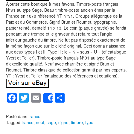
Ajouter cette boutique à mes favoris. Timbre-poste français
N°91 au type Sage. Beau timbre-poste ancien émis par la
France en 1878 référencé YT N°91. Groupe allégorique de la
Paix et du Commerce. Signé Brun et Roumet, typographie,
papier teinté, dentelé 14 x 13. Le coin (plaque gravée) se fendit
pendant une trempe et le graveur dut refaire tout l’angle
inférieur gauche du timbre. Ne fut pas disposée exactement de
la même façon que sur le cliché original. Ceci donna naissance
aux deux types I et II. Type II : le « N » sous « U » (cf catalogue
Yvert et Tellier). Timbre-poste français N°91 au type Sage
d’excellente qualité. Neuf avec charnière et signé Brun et
Roumet. Timbre classique de collection garanti par nos experts.
YT : Yvert et Tellier (catalogue des références et cotations).
F
T
E
P
Share
a
wi
m
ar
c
tt
ail
ta
Posté dans
france
.
Tagged
france
,
neuf
,
sage
,
signe
,
timbre
,
type
.
e
er
g