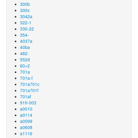
300b
300x
3042a
322-1
330-22
354-
4037a
40ba
482-
552d
60×2
701a
701a-f
701a701c
701a701f
701af
91fr-003
a0010
a0114
a0599
a0608
a1116