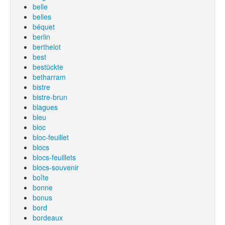
belle
belles
béquet
berlin
berthelot
best
bestückte
betharram
bistre
bistre-brun
blagues
bleu
bloc
bloc-feuillet
blocs
blocs-feuillets
blocs-souvenir
boîte
bonne
bonus
bord
bordeaux