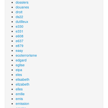
dossiers
douanes
droit
ds22
dutilleux
e330
e331
e608
e637
e879
easy
ecoterrorisme
edgard
eglise
eipa
eles
elisabeth
elizabeth
elles
emilie
emis
emission