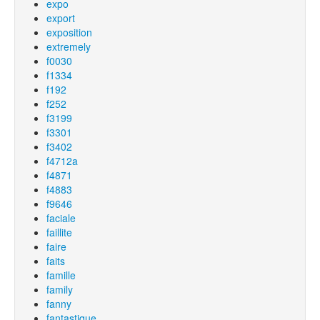
expo
export
exposition
extremely
f0030
f1334
f192
f252
f3199
f3301
f3402
f4712a
f4871
f4883
f9646
faciale
faillite
faire
faits
famille
family
fanny
fantastique