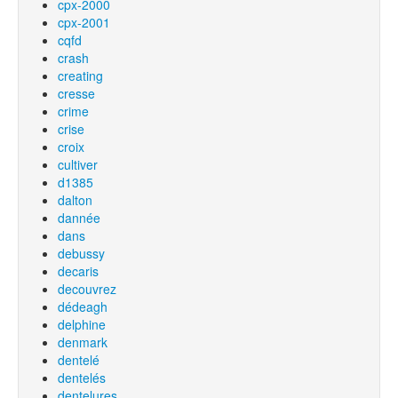
cpx-2000
cpx-2001
cqfd
crash
creating
cresse
crime
crise
croix
cultiver
d1385
dalton
dannée
dans
debussy
decaris
decouvrez
dédeagh
delphine
denmark
dentelé
dentelés
dentelures