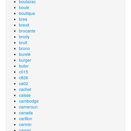
boulazac
boule
boutique
bres
brexit
brocante
brody
bruit
bruno
burelé
burger
buter
c015
c826
ca02
cachet
caisse
cambodge
cameroun
canada
carillon
carmin
carnet