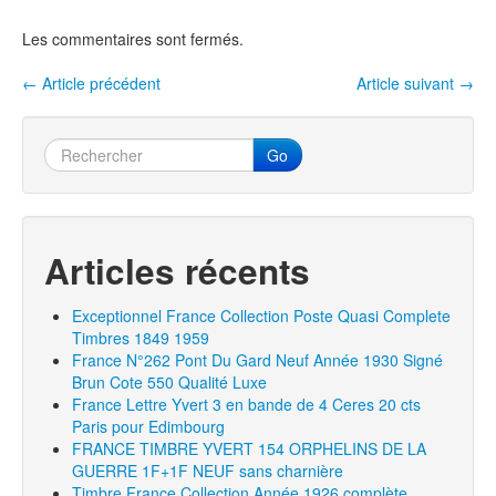
b
er
o
Les commentaires sont fermés.
o
←
Article précédent
Article suivant
→
Navigation entre les articles
k
Go
Articles récents
Exceptionnel France Collection Poste Quasi Complete
Timbres 1849 1959
France N°262 Pont Du Gard Neuf Année 1930 Signé
Brun Cote 550 Qualité Luxe
France Lettre Yvert 3 en bande de 4 Ceres 20 cts
Paris pour Edimbourg
FRANCE TIMBRE YVERT 154 ORPHELINS DE LA
GUERRE 1F+1F NEUF sans charnière
Timbre France Collection Année 1926 complète