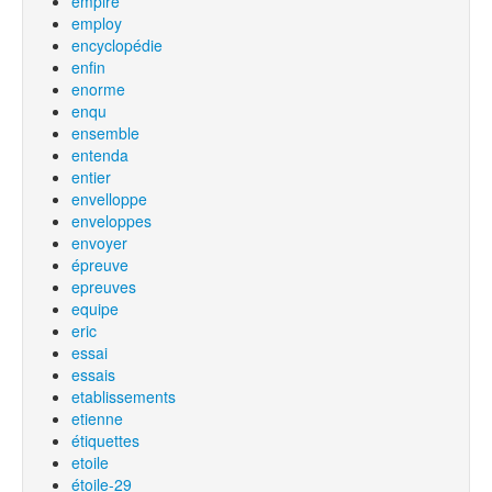
empire
employ
encyclopédie
enfin
enorme
enqu
ensemble
entenda
entier
envelloppe
enveloppes
envoyer
épreuve
epreuves
equipe
eric
essai
essais
etablissements
etienne
étiquettes
etoile
étoile-29