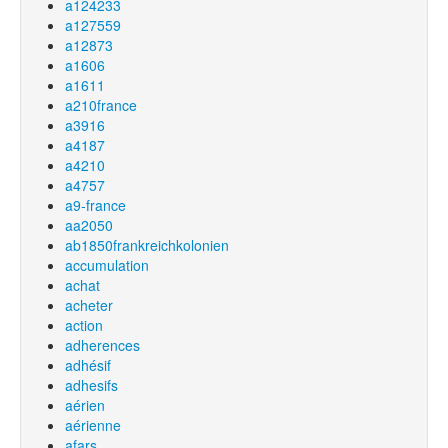
a124233
a127559
a12873
a1606
a1611
a210france
a3916
a4187
a4210
a4757
a9-france
aa2050
ab1850frankreichkolonien
accumulation
achat
acheter
action
adherences
adhésif
adhesifs
aérien
aérienne
afars