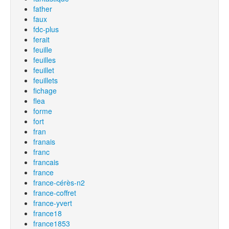
father
faux
fdc-plus
ferait
feuille
feuilles
feuillet
feuillets
fichage
flea
forme
fort
fran
franais
franc
francais
france
france-cérès-n2
france-coffret
france-yvert
france18
france1853