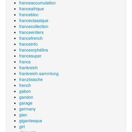
franceaccumulation
franceafrique
francebloc
franceclassique
francecollection
franceentiers
francefrench
franceinfo
franceorphélins
francesuper
francs
frankreich
frankreich-sammlung
französische
french
gabon
gandon
garage
germany
gian
gigantesque
girl