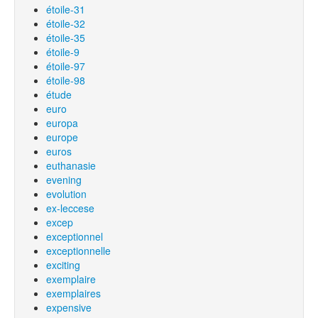
étoile-31
étoile-32
étoile-35
étoile-9
étoile-97
étoile-98
étude
euro
europa
europe
euros
euthanasie
evening
evolution
ex-leccese
excep
exceptionnel
exceptionnelle
exciting
exemplaire
exemplaires
expensive