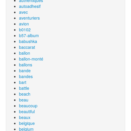
authentiques
autoadhesif
avec
aventuriers
avion
b0102
b57-album
babushka
baccarat
ballon
ballon-monté
ballons
bande
bandes
bart
battle
beach
beau
beaucoup
beautiful
beaux
belgique
belgium