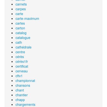
carnets
carpes
carte
carte-maximum
cartes
carton
catalog
catalogue
cath
cathédrale
centre
cérès
cérès1fr
certificat
cerveau
cftv1
championnat
chansons
chant
chantier
chapp
chargements