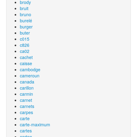
brody
bruit
bruno
burelé
burger
buter
c015
c826
ca02
cachet
caisse
cambodge
cameroun
canada
carillon
carmin
carnet
carnets
carpes
carte
carte-maximum
cartes
carton