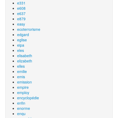
e331
e608
e637
e879
easy
ecoterrorisme
edgard
eglise
eipa
eles
elisabeth
elizabeth
elles
emilie
emis
emission
empire
employ
encyclopédie
enfin
enorme
enqu