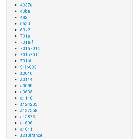
4037a
40ba
482-
552d
60×2
701a
701a-f
701a701c
701a701f
701af
91fr-003
a0010
a0114
a0599
a0608
a1116
a124233
a127559
a12873
a1606
a1611
a210france