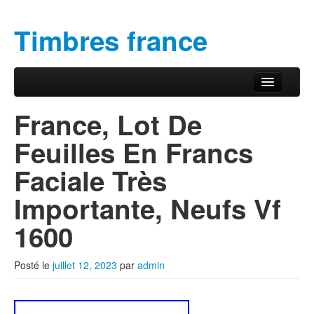
Timbres france
Aller au contenu principal
Aller au contenu secondaire
Menu principal
France, Lot De
Feuilles En Francs
Faciale Très
Importante, Neufs Vf
1600
Posté le
juillet 12, 2023
par
admin