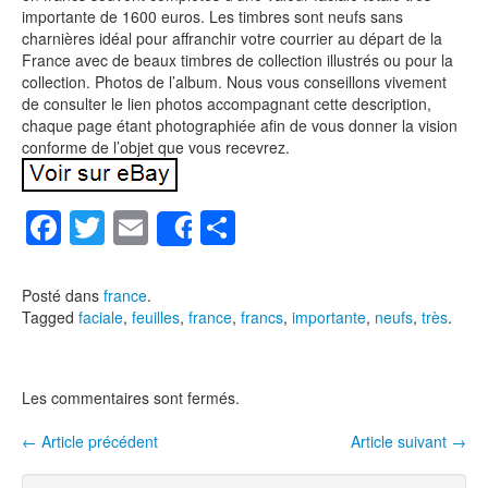
importante de 1600 euros. Les timbres sont neufs sans
charnières idéal pour affranchir votre courrier au départ de la
France avec de beaux timbres de collection illustrés ou pour la
collection. Photos de l’album. Nous vous conseillons vivement
de consulter le lien photos accompagnant cette description,
chaque page étant photographiée afin de vous donner la vision
conforme de l’objet que vous recevrez.
F
T
E
P
Share
a
wi
m
ar
c
tt
ail
ta
Posté dans
france
.
Tagged
faciale
,
feuilles
,
france
,
francs
,
importante
,
neufs
,
très
.
e
er
g
b
er
o
Les commentaires sont fermés.
o
←
Article précédent
Article suivant
→
Navigation entre les articles
k