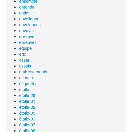
ensemble
entenda
entier
envelloppe
enveloppes
envoyer
épreuve
epreuves
equipe
eric
essai
essais
etablissements
etienne
étiquettes
etoile
étoile-29
étoile-31
étoile-32
étoile-35
étoile-9
étoile-97
étoile-98