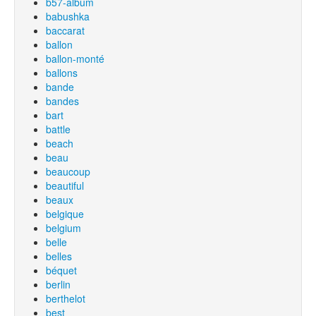
b57-album
babushka
baccarat
ballon
ballon-monté
ballons
bande
bandes
bart
battle
beach
beau
beaucoup
beautiful
beaux
belgique
belgium
belle
belles
béquet
berlin
berthelot
best