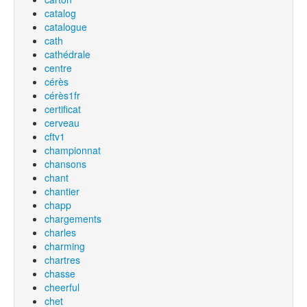
catalog
catalogue
cath
cathédrale
centre
cérès
cérès1fr
certificat
cerveau
cftv1
championnat
chansons
chant
chantier
chapp
chargements
charles
charming
chartres
chasse
cheerful
chet