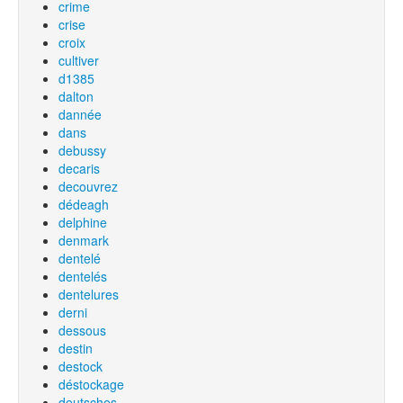
crime
crise
croix
cultiver
d1385
dalton
dannée
dans
debussy
decaris
decouvrez
dédeagh
delphine
denmark
dentelé
dentelés
dentelures
derni
dessous
destin
destock
déstockage
deutsches