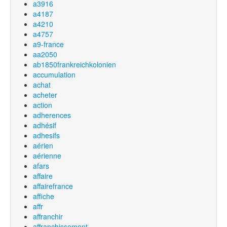
a3916
a4187
a4210
a4757
a9-france
aa2050
ab1850frankreichkolonien
accumulation
achat
acheter
action
adherences
adhésif
adhesifs
aérien
aérienne
afars
affaire
affairefrance
affiche
affr
affranchir
affranchissement