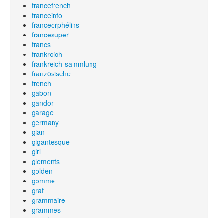
francefrench
franceinfo
franceorphélins
francesuper
francs
frankreich
frankreich-sammlung
französische
french
gabon
gandon
garage
germany
gian
gigantesque
girl
glements
golden
gomme
graf
grammaire
grammes