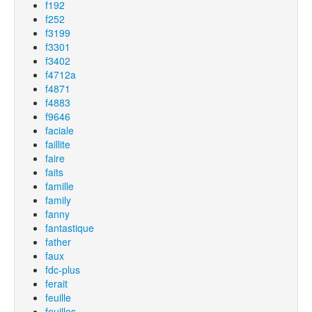
f192
f252
f3199
f3301
f3402
f4712a
f4871
f4883
f9646
faciale
faillite
faire
faits
famille
family
fanny
fantastique
father
faux
fdc-plus
ferait
feuille
feuilles