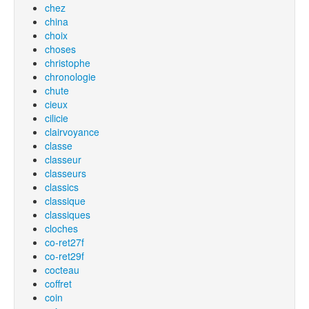
chez
china
choix
choses
christophe
chronologie
chute
cieux
cilicie
clairvoyance
classe
classeur
classeurs
classics
classique
classiques
cloches
co-ret27f
co-ret29f
cocteau
coffret
coin