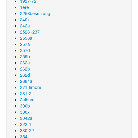
1937-72
1ere
2256besetzung
240x
242a
2526×237
2556a
257a
257d
259b
262a
262b
262d
2684a
271-timbre
281-2
2album
300b
300x
3042a
322-1
330-22
354-