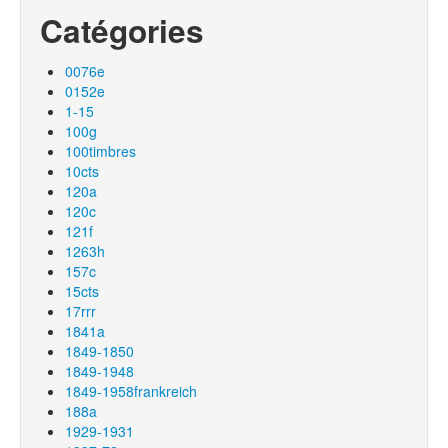
Catégories
0076e
0152e
1-15
100g
100timbres
10cts
120a
120c
121f
1263h
157c
15cts
17rrr
1841a
1849-1850
1849-1948
1849-1958frankreich
188a
1929-1931