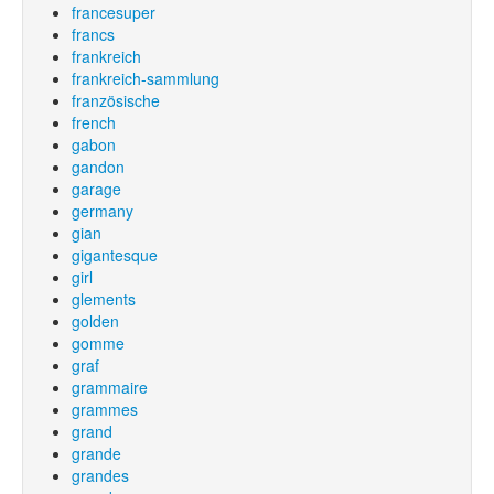
francesuper
francs
frankreich
frankreich-sammlung
französische
french
gabon
gandon
garage
germany
gian
gigantesque
girl
glements
golden
gomme
graf
grammaire
grammes
grand
grande
grandes