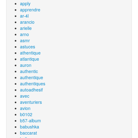
apply
apprendre
ar-4l
arancio
arielle
arno
asmr
astuces
athentique
atlantique
auron
authentic
authentique
authentiques
autoadhesif
avec
aventuriers
avion
b0102
b57-album
babushka
baccarat