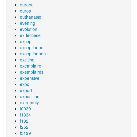
europe
euros
euthanasie
evening
evolution
ex-leccese
excep
exceptionnel
exceptionnelle
exciting
exemplaire
exemplaires
expensive
expo
export
exposition
extremely
f0030
f1334
f192
f252
f3199