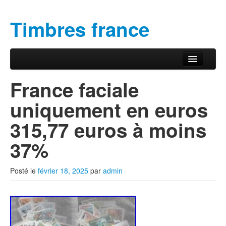
Timbres france
Aller au contenu principal
Aller au contenu secondaire
Menu principal
France faciale
uniquement en euros
315,77 euros à moins
37%
Posté le
février 18, 2025
par
admin