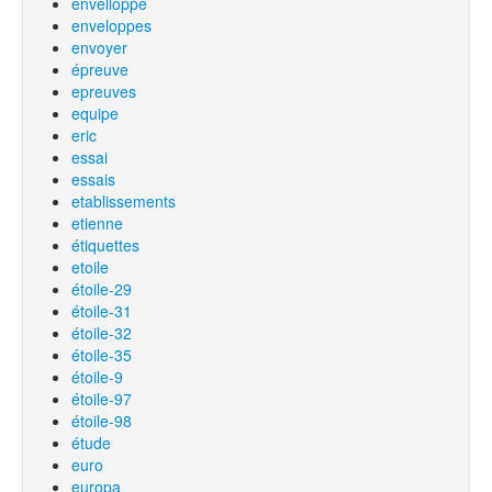
envelloppe
enveloppes
envoyer
épreuve
epreuves
equipe
eric
essai
essais
etablissements
etienne
étiquettes
etoile
étoile-29
étoile-31
étoile-32
étoile-35
étoile-9
étoile-97
étoile-98
étude
euro
europa