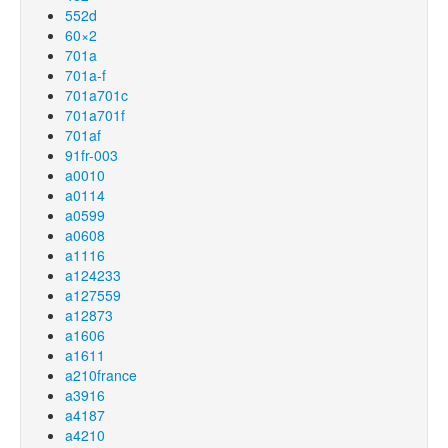
552d
60×2
701a
701a-f
701a701c
701a701f
701af
91fr-003
a0010
a0114
a0599
a0608
a1116
a124233
a127559
a12873
a1606
a1611
a210france
a3916
a4187
a4210