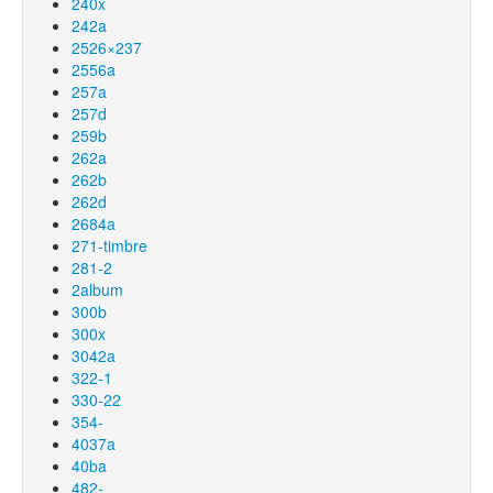
240x
242a
2526×237
2556a
257a
257d
259b
262a
262b
262d
2684a
271-timbre
281-2
2album
300b
300x
3042a
322-1
330-22
354-
4037a
40ba
482-