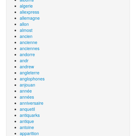
algerie
aliexpress
allemagne
allon
almost
ancien
ancienne
anciennes
andorre
andr
andrew
angleterre
anglophones
anjouan
année
années
anniversaire
anquetil
antiquarks
antique
antoine
apparition