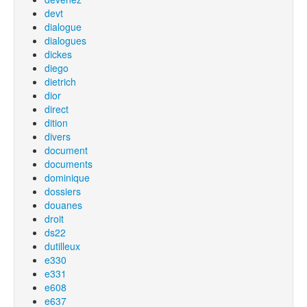
devt
dialogue
dialogues
dickes
diego
dietrich
dior
direct
dition
divers
document
documents
dominique
dossiers
douanes
droit
ds22
dutilleux
e330
e331
e608
e637