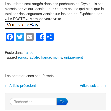
Les timbres sont rangés dans des pochettes en Crystal. Ils sont
classés par valeur faciale. Leur nombre est indiqué ainsi que le
total par des languettes visibles sur les photos. Expédition par
« LA POSTE ». Merci de votre visite.
F
T
E
P
Share
a
wi
m
ar
c
tt
ail
ta
Posté dans
france
.
Tagged
euros
,
faciale
,
france
,
moins
,
uniquement
.
e
er
g
b
er
o
Les commentaires sont fermés.
o
←
Article précédent
Article suivant
→
Navigation entre les articles
k
Go