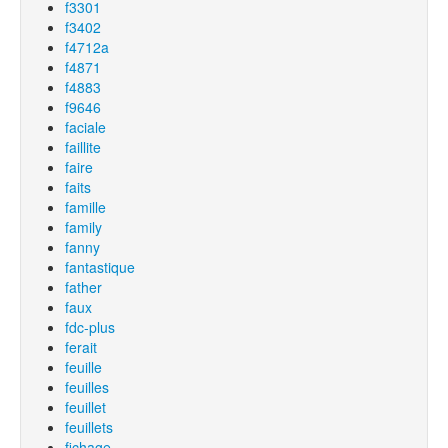
f3301
f3402
f4712a
f4871
f4883
f9646
faciale
faillite
faire
faits
famille
family
fanny
fantastique
father
faux
fdc-plus
ferait
feuille
feuilles
feuillet
feuillets
fichage