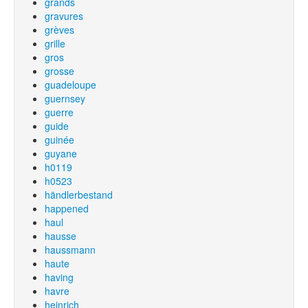
grands
gravures
grèves
grille
gros
grosse
guadeloupe
guernsey
guerre
guide
guinée
guyane
h0119
h0523
händlerbestand
happened
haul
hausse
haussmann
haute
having
havre
heinrich