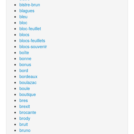
bistre-brun
blagues
bleu
bloc
bloc-feuillet
blocs
blocs-feuillets
blocs-souvenir
boîte
bonne
bonus
bord
bordeaux
boulazac
boule
boutique
bres
brexit
brocante
brody
bruit
bruno