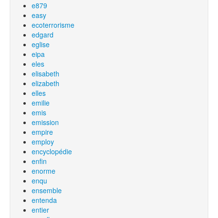
e879
easy
ecoterrorisme
edgard
eglise
eipa
eles
elisabeth
elizabeth
elles
emilie
emis
emission
empire
employ
encyclopédie
enfin
enorme
enqu
ensemble
entenda
entier