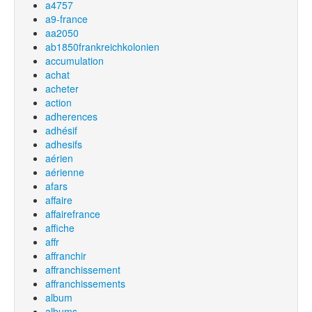
a4757
a9-france
aa2050
ab1850frankreichkolonien
accumulation
achat
acheter
action
adherences
adhésif
adhesifs
aérien
aérienne
afars
affaire
affairefrance
affiche
affr
affranchir
affranchissement
affranchissements
album
albums