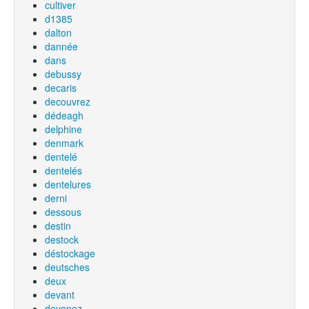
cultiver
d1385
dalton
dannée
dans
debussy
decaris
decouvrez
dédeagh
delphine
denmark
dentelé
dentelés
dentelures
derni
dessous
destin
destock
déstockage
deutsches
deux
devant
devenez