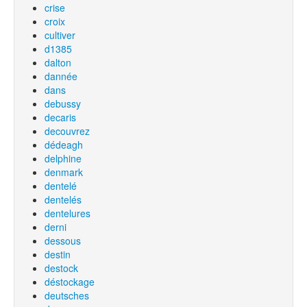
crise
croix
cultiver
d1385
dalton
dannée
dans
debussy
decaris
decouvrez
dédeagh
delphine
denmark
dentelé
dentelés
dentelures
derni
dessous
destin
destock
déstockage
deutsches