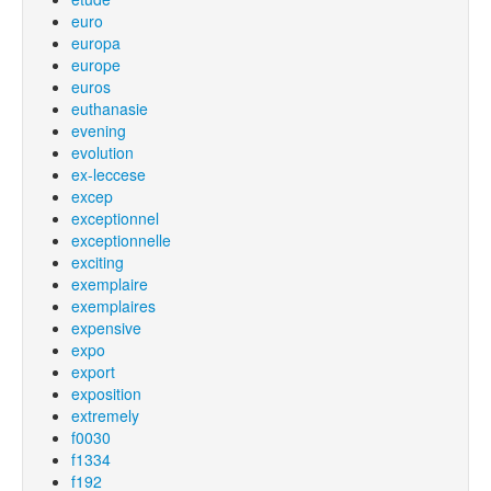
euro
europa
europe
euros
euthanasie
evening
evolution
ex-leccese
excep
exceptionnel
exceptionnelle
exciting
exemplaire
exemplaires
expensive
expo
export
exposition
extremely
f0030
f1334
f192