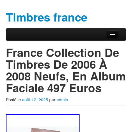
Timbres france
Aller au contenu principal
Aller au contenu secondaire
Menu principal
France Collection De
Timbres De 2006 À
2008 Neufs, En Album
Faciale 497 Euros
Posté le
août 12, 2025
par
admin