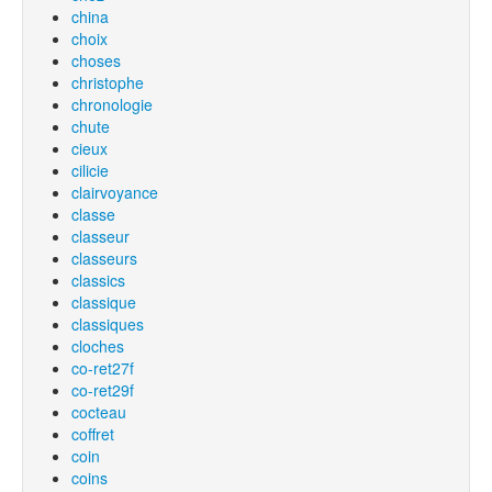
china
choix
choses
christophe
chronologie
chute
cieux
cilicie
clairvoyance
classe
classeur
classeurs
classics
classique
classiques
cloches
co-ret27f
co-ret29f
cocteau
coffret
coin
coins