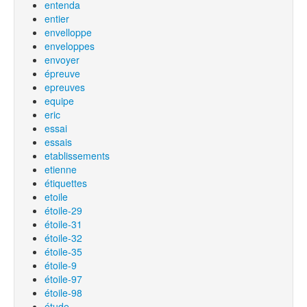
entenda
entier
envelloppe
enveloppes
envoyer
épreuve
epreuves
equipe
eric
essai
essais
etablissements
etienne
étiquettes
etoile
étoile-29
étoile-31
étoile-32
étoile-35
étoile-9
étoile-97
étoile-98
étude