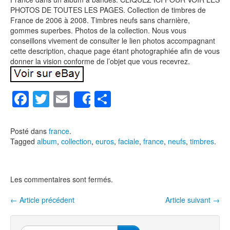
PHOTOS DE TOUTES LES PAGES. Collection de timbres de
France de 2006 à 2008. Timbres neufs sans charnière,
gommes superbes. Photos de la collection. Nous vous
conseillons vivement de consulter le lien photos accompagnant
cette description, chaque page étant photographiée afin de vous
donner la vision conforme de l’objet que vous recevrez.
F
T
E
P
Share
a
wi
m
ar
c
tt
ail
ta
Posté dans
france
.
Tagged
album
,
collection
,
euros
,
faciale
,
france
,
neufs
,
timbres
.
e
er
g
b
er
o
Les commentaires sont fermés.
o
←
Article précédent
Article suivant
→
Navigation entre les articles
k