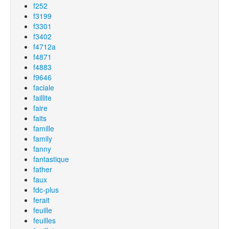
f252
f3199
f3301
f3402
f4712a
f4871
f4883
f9646
faciale
faillite
faire
faits
famille
family
fanny
fantastique
father
faux
fdc-plus
ferait
feuille
feuilles