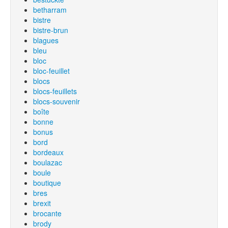
betharram
bistre
bistre-brun
blagues
bleu
bloc
bloc-feuillet
blocs
blocs-feuillets
blocs-souvenir
boîte
bonne
bonus
bord
bordeaux
boulazac
boule
boutique
bres
brexit
brocante
brody