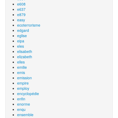
e608
e637
e879
easy
ecoterrorisme
edgard
eglise
eipa
eles
elisabeth
elizabeth
elles
emilie
emis
emission
empire
employ
encyclopédie
enfin
enorme
enqu
ensemble