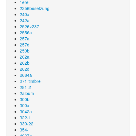
1ere
2256besetzung
240x
242a
2526×237
2556a
257a
257d
259b
262a
262b
262d
2684a
271-timbre
281-2
2album
300b
300x
3042a
322-1
330-22
354-
4037a