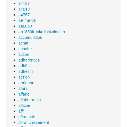
a4187
a4210
a4757
a9-france
aa2050
ab1850frankreichkolonien
accumulation
achat
acheter
action
adherences
adhésif
adhesifs
aérien
aérienne
afars
affaire
affairefrance
affiche
affr
affranchir
affranchissement