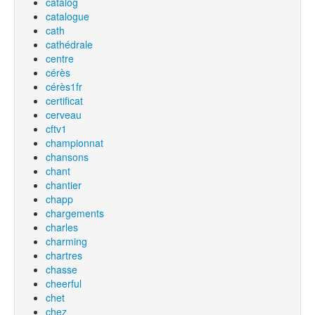
catalog
catalogue
cath
cathédrale
centre
cérès
cérès1fr
certificat
cerveau
cftv1
championnat
chansons
chant
chantier
chapp
chargements
charles
charming
chartres
chasse
cheerful
chet
chez