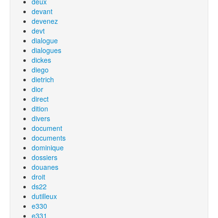
deux
devant
devenez
devt
dialogue
dialogues
dickes
diego
dietrich
dior
direct
dition
divers
document
documents
dominique
dossiers
douanes
droit
ds22
dutilleux
e330
e331