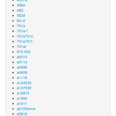
40ba
482-
552d
60×2
701a
701a-f
701a701c
701a701f
701af
91fr-003
a0010
a0114
a0599
a0608
a1116
a124233
a127559
a12873
a1606
a1611
a210france
a3916