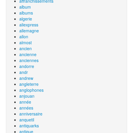
affranchissements
album
albums
algerie
aliexpress
allemagne
allon
almost
ancien
ancienne
anciennes
andorre
andr
andrew
angleterre
anglophones
anjouan
année
années
anniversaire
anquetil
antiquarks
antique