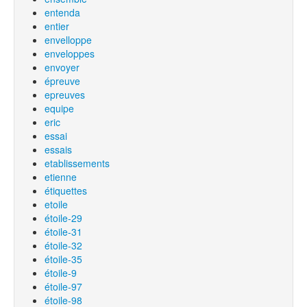
entenda
entier
envelloppe
enveloppes
envoyer
épreuve
epreuves
equipe
eric
essai
essais
etablissements
etienne
étiquettes
etoile
étoile-29
étoile-31
étoile-32
étoile-35
étoile-9
étoile-97
étoile-98