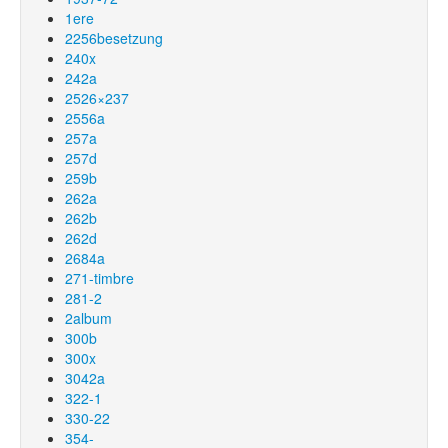
1ere
2256besetzung
240x
242a
2526×237
2556a
257a
257d
259b
262a
262b
262d
2684a
271-timbre
281-2
2album
300b
300x
3042a
322-1
330-22
354-