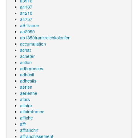
a3916
a4187
a4210
a4757
a9-france
aa2050
ab1850frankreichkolonien
accumulation
achat
acheter
action
adherences
adhésif
adhesifs
aérien
aérienne
afars
affaire
affairefrance
affiche
affr
affranchir
affranchissement