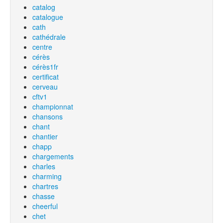
catalog
catalogue
cath
cathédrale
centre
cérès
cérès1fr
certificat
cerveau
cftv1
championnat
chansons
chant
chantier
chapp
chargements
charles
charming
chartres
chasse
cheerful
chet