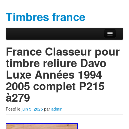
Timbres france
Aller au contenu principal
Aller au contenu secondaire
Menu principal
France Classeur pour
timbre reliure Davo
Luxe Années 1994
2005 complet P215
à279
Posté le
juin 5, 2025
par
admin