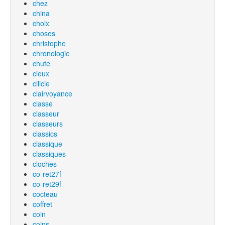
chez
china
choix
choses
christophe
chronologie
chute
cieux
cilicie
clairvoyance
classe
classeur
classeurs
classics
classique
classiques
cloches
co-ret27f
co-ret29f
cocteau
coffret
coin
coins