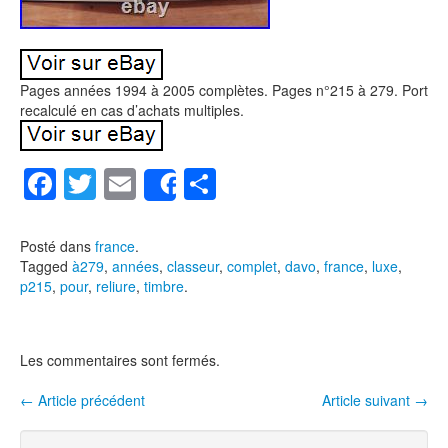
Pages années 1994 à 2005 complètes. Pages n°215 à 279. Port
recalculé en cas d’achats multiples.
F
T
E
P
Share
a
wi
m
ar
c
tt
ail
ta
Posté dans
france
.
Tagged
à279
,
années
,
classeur
,
complet
,
davo
,
france
,
luxe
,
e
er
g
p215
,
pour
,
reliure
,
timbre
.
b
er
o
Les commentaires sont fermés.
o
k
←
Article précédent
Article suivant
→
Navigation entre les articles