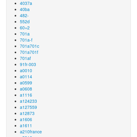
4037a
40ba
482-
552d
60×2
701a
701a-f
701a701c
701a701f
701af
91fr-003
a0010
a0114
a0599
a0608
a1116
a124233
a127559
a12873
a1606
a1611
a210france