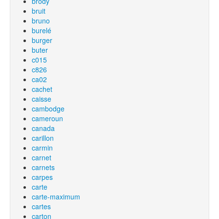
brody
bruit
bruno
burelé
burger
buter
c015
c826
ca02
cachet
caisse
cambodge
cameroun
canada
carillon
carmin
carnet
carnets
carpes
carte
carte-maximum
cartes
carton