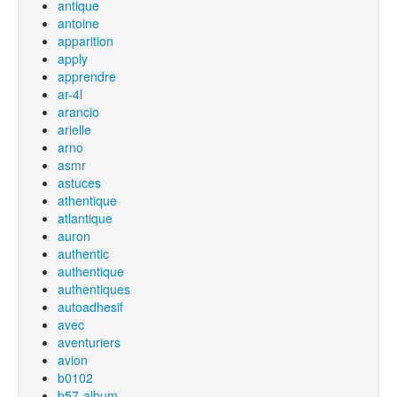
antique
antoine
apparition
apply
apprendre
ar-4l
arancio
arielle
arno
asmr
astuces
athentique
atlantique
auron
authentic
authentique
authentiques
autoadhesif
avec
aventuriers
avion
b0102
b57-album