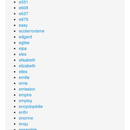
e331
e608
e637
e879
easy
ecoterrorisme
edgard
eglise
eipa
eles
elisabeth
elizabeth
elles
emilie
emis
emission
empire
employ
encyclopédie
enfin
enorme
enqu
ensemble