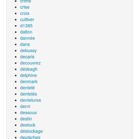
crime
crise
croix
cultiver
d1385
dalton
dannée
dans
debussy
decaris
decouvrez
dédeagh
delphine
denmark
dentelé
dentelés
dentelures
derni
dessous
destin
destock
déstockage
deutsches