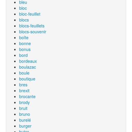
bleu
bloc
bloc-feuillet
blocs
blocs-feuillets
blocs-souvenir
boîte
bonne
bonus
bord
bordeaux
boulazac
boule
boutique
bres
brexit
brocante
brody
bruit
bruno
burelé
burger
buter