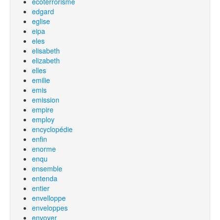
ecoterrorisme
edgard
eglise
eipa
eles
elisabeth
elizabeth
elles
emilie
emis
emission
empire
employ
encyclopédie
enfin
enorme
enqu
ensemble
entenda
entier
envelloppe
enveloppes
envoyer