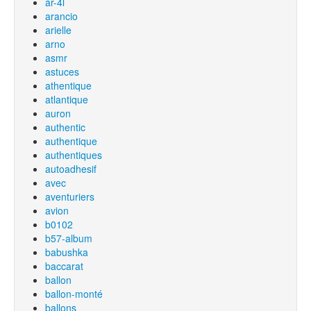
ar-4l
arancio
arielle
arno
asmr
astuces
athentique
atlantique
auron
authentic
authentique
authentiques
autoadhesif
avec
aventuriers
avion
b0102
b57-album
babushka
baccarat
ballon
ballon-monté
ballons