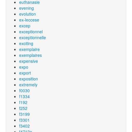
euthanasie
evening
evolution
ex-leccese
excep
exceptionnel
exceptionnelle
exciting
exemplaire
exemplaires
expensive
expo
export
exposition
extremely
f0030
f1334
f192
f252
f3199
f3301
f3402
f4712a