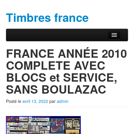
Timbres france
Aller au contenu principal
Aller au contenu secondaire
Menu principal
FRANCE ANNÉE 2010
COMPLETE AVEC
BLOCS et SERVICE,
SANS BOULAZAC
Posté le
avril 13, 2022
par
admin