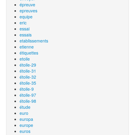
épreuve
epreuves
equipe
eric
essai
essais
etablissements
etienne
étiquettes
etoile
étoile-29
étoile-31
étoile-32
étoile-35
étoile-9
étoile-97
étoile-98
étude
euro
europa
europe
euros