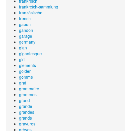
frankreich
frankreich-sammlung
französische
french
gabon
gandon
garage
germany
gian
gigantesque
girl
glements
golden
gomme
graf
grammaire
grammes
grand
grande
grandes
grands
gravures
grèves