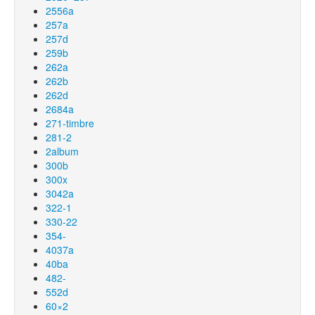
2556a
257a
257d
259b
262a
262b
262d
2684a
271-timbre
281-2
2album
300b
300x
3042a
322-1
330-22
354-
4037a
40ba
482-
552d
60×2