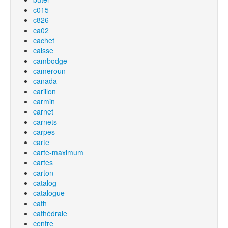
c015
c826
ca02
cachet
caisse
cambodge
cameroun
canada
carillon
carmin
carnet
carnets
carpes
carte
carte-maximum
cartes
carton
catalog
catalogue
cath
cathédrale
centre