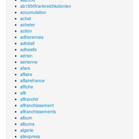
ab1850frankreichkolonien
accumulation
achat
acheter
action
adherences
adhésif
adhesifs
aérien
aérienne
afars
affaire
affairefrance
affiche
affr
affranchir
affranchissement
affranchissements
album
albums
algerie
aliexpress