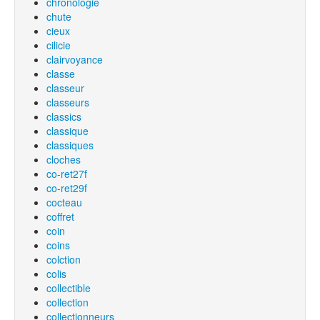
chronologie
chute
cieux
cilicie
clairvoyance
classe
classeur
classeurs
classics
classique
classiques
cloches
co-ret27f
co-ret29f
cocteau
coffret
coin
coins
colction
colis
collectible
collection
collectionneurs