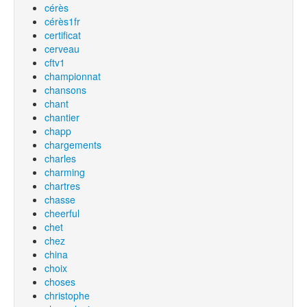
cérès
cérès1fr
certificat
cerveau
cftv1
championnat
chansons
chant
chantier
chapp
chargements
charles
charming
chartres
chasse
cheerful
chet
chez
china
choix
choses
christophe