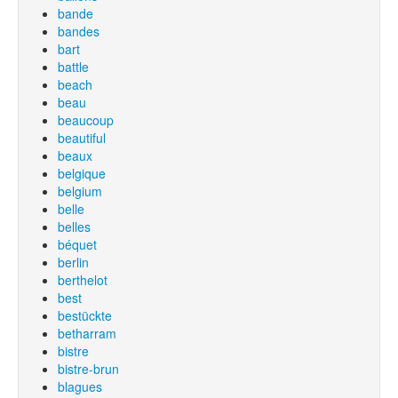
bande
bandes
bart
battle
beach
beau
beaucoup
beautiful
beaux
belgique
belgium
belle
belles
béquet
berlin
berthelot
best
bestückte
betharram
bistre
bistre-brun
blagues