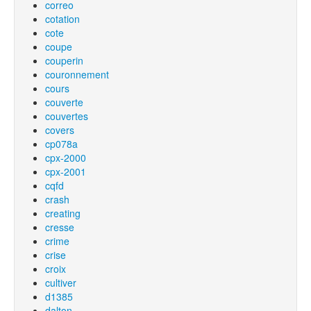
correo
cotation
cote
coupe
couperin
couronnement
cours
couverte
couvertes
covers
cp078a
cpx-2000
cpx-2001
cqfd
crash
creating
cresse
crime
crise
croix
cultiver
d1385
dalton