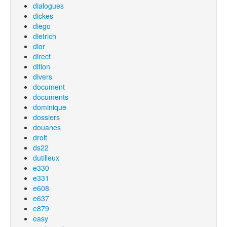
dialogues
dickes
diego
dietrich
dior
direct
dition
divers
document
documents
dominique
dossiers
douanes
droit
ds22
dutilleux
e330
e331
e608
e637
e879
easy