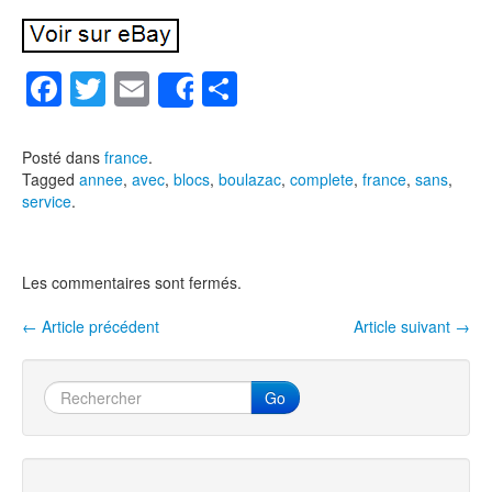
F
T
E
P
Share
a
wi
m
ar
c
tt
ail
ta
Posté dans
france
.
Tagged
annee
,
avec
,
blocs
,
boulazac
,
complete
,
france
,
sans
,
e
er
g
service
.
b
er
o
Les commentaires sont fermés.
o
k
←
Article précédent
Article suivant
→
Navigation entre les articles
Go