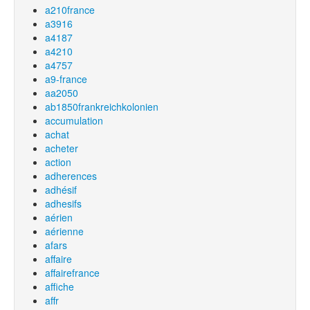
a210france
a3916
a4187
a4210
a4757
a9-france
aa2050
ab1850frankreichkolonien
accumulation
achat
acheter
action
adherences
adhésif
adhesifs
aérien
aérienne
afars
affaire
affairefrance
affiche
affr