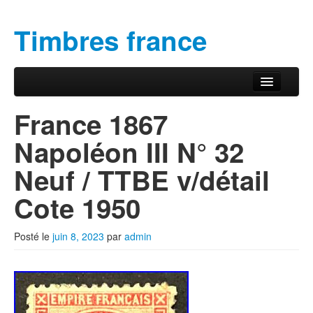
Timbres france
Aller au contenu principal
Aller au contenu secondaire
Menu principal
France 1867
Napoléon III N° 32
Neuf / TTBE v/détail
Cote 1950
Posté le
juin 8, 2023
par
admin