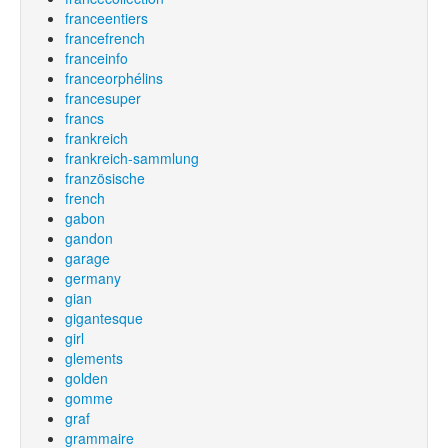
franceentiers
francefrench
franceinfo
franceorphélins
francesuper
francs
frankreich
frankreich-sammlung
französische
french
gabon
gandon
garage
germany
gian
gigantesque
girl
glements
golden
gomme
graf
grammaire