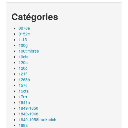
Catégories
0076e
0152e
1-15
100g
100timbres
10cts
120a
120c
121f
1263h
157c
15cts
17rrr
1841a
1849-1850
1849-1948
1849-1958frankreich
188a