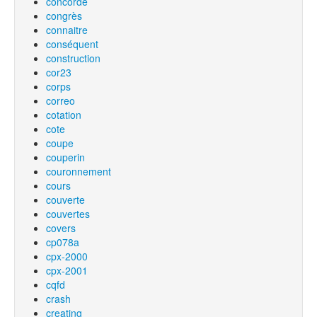
concorde
congrès
connaitre
conséquent
construction
cor23
corps
correo
cotation
cote
coupe
couperin
couronnement
cours
couverte
couvertes
covers
cp078a
cpx-2000
cpx-2001
cqfd
crash
creating