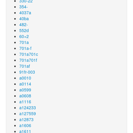
330-22
354-
4037a
40ba
482-
552d
60×2
701a
701a-f
701a701c
701a701f
701af
91fr-003
a0010
a0114
a0599
a0608
a1116
a124233
a127559
a12873
a1606
a1611