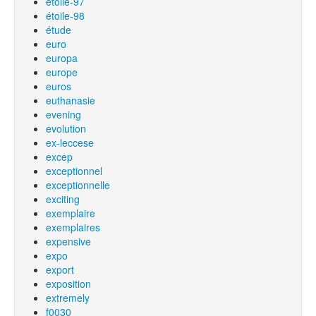
étoile-97
étoile-98
étude
euro
europa
europe
euros
euthanasie
evening
evolution
ex-leccese
excep
exceptionnel
exceptionnelle
exciting
exemplaire
exemplaires
expensive
expo
export
exposition
extremely
f0030