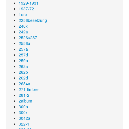
1929-1931
1937-72
1ere
2256besetzung
240x
242a
2526×237
2556a
257a
257d
259b
262a
262b
262d
2684a
271-timbre
281-2
2album
300b
300x
3042a
322-1