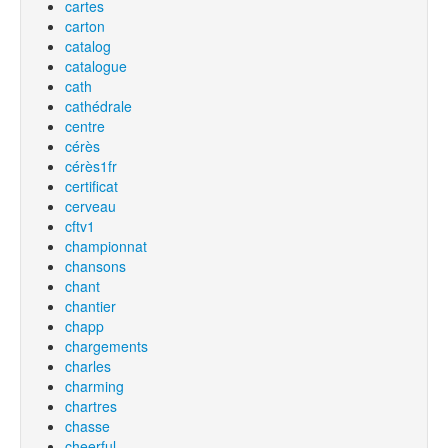
cartes
carton
catalog
catalogue
cath
cathédrale
centre
cérès
cérès1fr
certificat
cerveau
cftv1
championnat
chansons
chant
chantier
chapp
chargements
charles
charming
chartres
chasse
cheerful