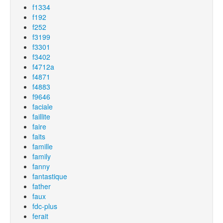
f1334
f192
f252
f3199
f3301
f3402
f4712a
f4871
f4883
f9646
faciale
faillite
faire
faits
famille
family
fanny
fantastique
father
faux
fdc-plus
ferait