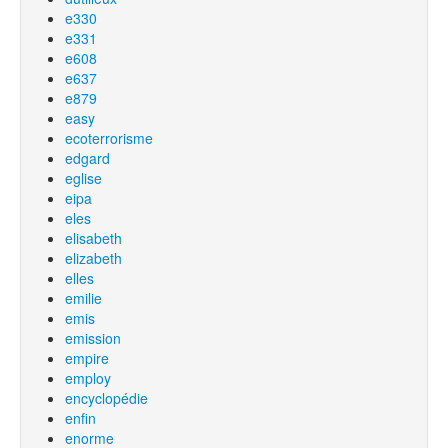
e330
e331
e608
e637
e879
easy
ecoterrorisme
edgard
eglise
eipa
eles
elisabeth
elizabeth
elles
emilie
emis
emission
empire
employ
encyclopédie
enfin
enorme