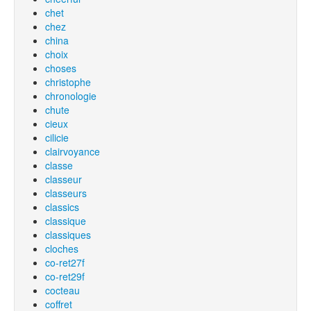
chet
chez
china
choix
choses
christophe
chronologie
chute
cieux
cilicie
clairvoyance
classe
classeur
classeurs
classics
classique
classiques
cloches
co-ret27f
co-ret29f
cocteau
coffret