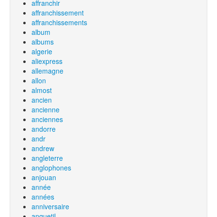
affranchir
affranchissement
affranchissements
album
albums
algerie
aliexpress
allemagne
allon
almost
ancien
ancienne
anciennes
andorre
andr
andrew
angleterre
anglophones
anjouan
année
années
anniversaire
anquetil