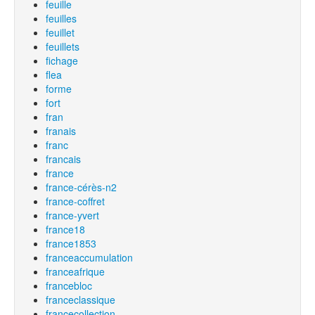
feuille
feuilles
feuillet
feuillets
fichage
flea
forme
fort
fran
franais
franc
francais
france
france-cérès-n2
france-coffret
france-yvert
france18
france1853
franceaccumulation
franceafrique
francebloc
franceclassique
francecollection