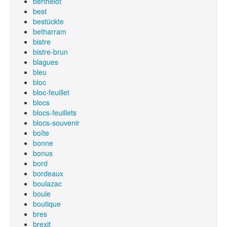
berthelot
best
bestückte
betharram
bistre
bistre-brun
blagues
bleu
bloc
bloc-feuillet
blocs
blocs-feuillets
blocs-souvenir
boîte
bonne
bonus
bord
bordeaux
boulazac
boule
boutique
bres
brexit