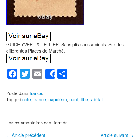
GUIDE YVERT & TELLIER. Sans plis sans amincis. Sur des
différentes Places de Marché.
F
T
E
P
Share
a
wi
m
ar
c
tt
ail
ta
Posté dans
france
.
Tagged
cote
,
france
,
napoléon
,
neuf
,
ttbe
,
vdétail
.
e
er
g
b
er
o
Les commentaires sont fermés.
o
←
Article précédent
Article suivant
→