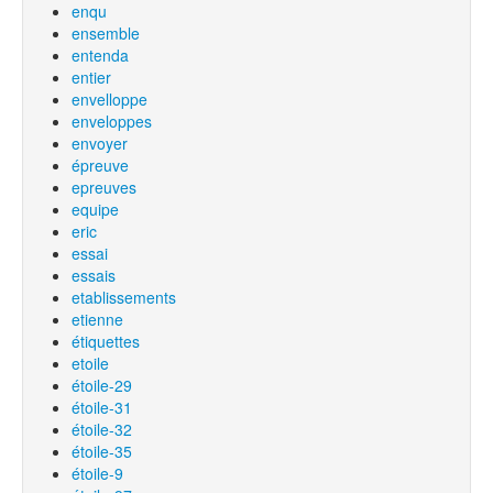
enqu
ensemble
entenda
entier
envelloppe
enveloppes
envoyer
épreuve
epreuves
equipe
eric
essai
essais
etablissements
etienne
étiquettes
etoile
étoile-29
étoile-31
étoile-32
étoile-35
étoile-9