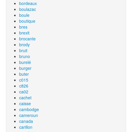
bordeaux
boulazac
boule
boutique
bres
brexit
brocante
brody
bruit
bruno
burelé
burger
buter
c015
c826
ca02
cachet
caisse
cambodge
cameroun
canada
carillon