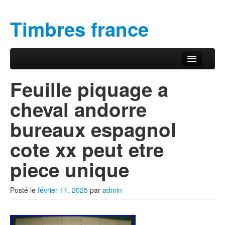
Timbres france
Aller au contenu principal
Aller au contenu secondaire
Menu principal
Feuille piquage a
cheval andorre
bureaux espagnol
cote xx peut etre
piece unique
Posté le
février 11, 2025
par
admin