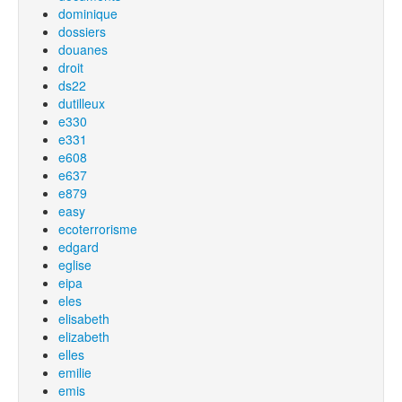
dominique
dossiers
douanes
droit
ds22
dutilleux
e330
e331
e608
e637
e879
easy
ecoterrorisme
edgard
eglise
eipa
eles
elisabeth
elizabeth
elles
emilie
emis