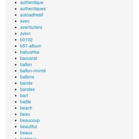
authentique
authentiques
autoadhesif
avec
aventuriers
avion
b0102
b57-album
babushka
baccarat
ballon
ballon-monté
ballons
bande
bandes
bart
battle
beach
beau
beaucoup
beautiful
beaux
belgique