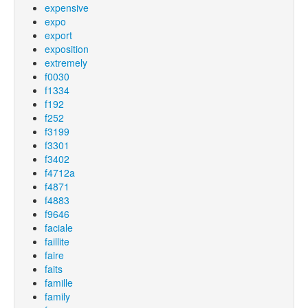
expensive
expo
export
exposition
extremely
f0030
f1334
f192
f252
f3199
f3301
f3402
f4712a
f4871
f4883
f9646
faciale
faillite
faire
faits
famille
family