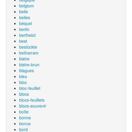
belgium
belle
belles
béquet
berlin
berthelot
best
bestückte
betharram
bistre
bistre-brun
blagues
bleu
bloc
bloc-feuillet
blocs
blocs-feuillets
blocs-souvenir
boîte
bonne
bonus
bord