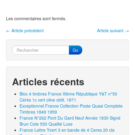
b
er
o
Les commentaires sont fermés.
o
k
←
Article précédent
Article suivant
→
Navigation entre les articles
Go
Articles récents
Bloc 4 timbres France IIIème République Y&T n°50
Cérès 1c vert olive oblit. 1871
Exceptionnel France Collection Poste Quasi Complete
Timbres 1849 1959
France N°262 Pont Du Gard Neuf Année 1930 Signé
Brun Cote 550 Qualité Luxe
France Lettre Yvert 3 en bande de 4 Ceres 20 cts