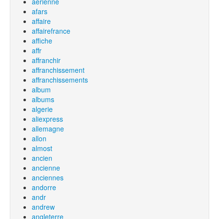
aérienne
afars
affaire
affairefrance
affiche
affr
affranchir
affranchissement
affranchissements
album
albums
algerie
aliexpress
allemagne
allon
almost
ancien
ancienne
anciennes
andorre
andr
andrew
angleterre