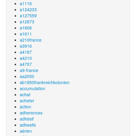
a1116
a124233
a127559
a12873
a1606
a1611
a210france
a3916
a4187
a4210
a4757
a9-france
aa2050
ab1850frankreichkolonien
accumulation
achat
acheter
action
adherences
adhésif
adhesifs
aérien