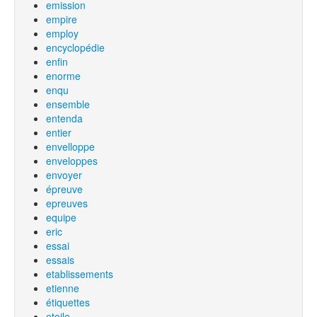
emission
empire
employ
encyclopédie
enfin
enorme
enqu
ensemble
entenda
entier
envelloppe
enveloppes
envoyer
épreuve
epreuves
equipe
eric
essai
essais
etablissements
etienne
étiquettes
etoile