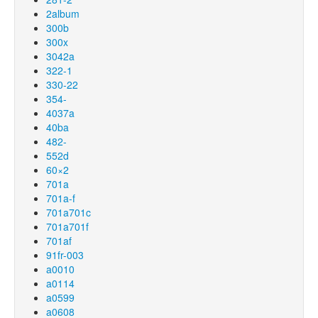
2album
300b
300x
3042a
322-1
330-22
354-
4037a
40ba
482-
552d
60×2
701a
701a-f
701a701c
701a701f
701af
91fr-003
a0010
a0114
a0599
a0608