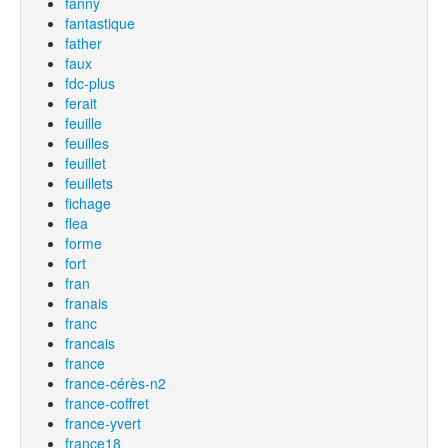
fanny
fantastique
father
faux
fdc-plus
ferait
feuille
feuilles
feuillet
feuillets
fichage
flea
forme
fort
fran
franais
franc
francais
france
france-cérès-n2
france-coffret
france-yvert
france18