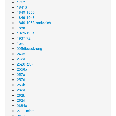
17rrr
1841a
1849-1850
1849-1948
1849-1958frankreich
188a
1929-1931
1937-72
1ere
2256besetzung
240x
242a
2526×237
2556a
257a
257d
259b
262a
262b
262d
2684a
271-timbre
281-2