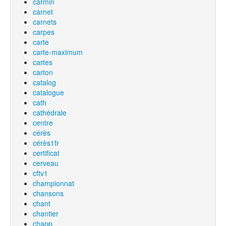
carmin
carnet
carnets
carpes
carte
carte-maximum
cartes
carton
catalog
catalogue
cath
cathédrale
centre
cérès
cérès1fr
certificat
cerveau
cftv1
championnat
chansons
chant
chantier
chapp