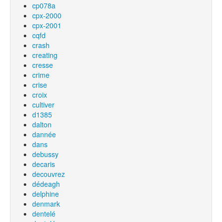
cp078a
cpx-2000
cpx-2001
cqfd
crash
creating
cresse
crime
crise
croix
cultiver
d1385
dalton
dannée
dans
debussy
decaris
decouvrez
dédeagh
delphine
denmark
dentelé