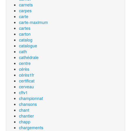
carnets
carpes
carte
carte-maximum
cartes
carton
catalog
catalogue
cath
cathédrale
centre
cérès
cérès1fr
certificat
cerveau
cftv1
championnat
chansons
chant
chantier
chapp
chargements