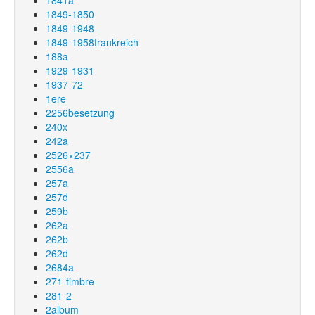
1841a
1849-1850
1849-1948
1849-1958frankreich
188a
1929-1931
1937-72
1ere
2256besetzung
240x
242a
2526×237
2556a
257a
257d
259b
262a
262b
262d
2684a
271-timbre
281-2
2album