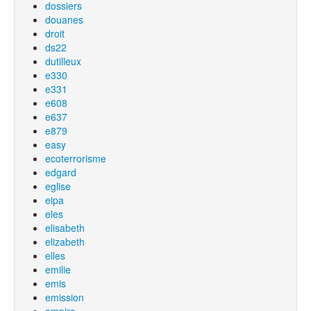
dossiers
douanes
droit
ds22
dutilleux
e330
e331
e608
e637
e879
easy
ecoterrorisme
edgard
eglise
eipa
eles
elisabeth
elizabeth
elles
emilie
emis
emission