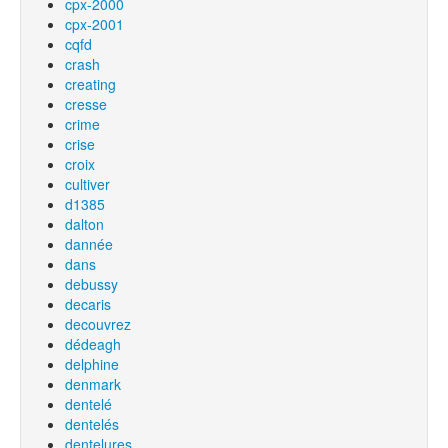
cpx-2000
cpx-2001
cqfd
crash
creating
cresse
crime
crise
croix
cultiver
d1385
dalton
dannée
dans
debussy
decaris
decouvrez
dédeagh
delphine
denmark
dentelé
dentelés
dentelures