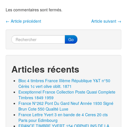
b
er
o
Les commentaires sont fermés.
o
←
Article précédent
Article suivant
→
Navigation entre les articles
k
Go
Articles récents
Bloc 4 timbres France IIIème République Y&T n°50
Cérès 1c vert olive oblit. 1871
Exceptionnel France Collection Poste Quasi Complete
Timbres 1849 1959
France N°262 Pont Du Gard Neuf Année 1930 Signé
Brun Cote 550 Qualité Luxe
France Lettre Yvert 3 en bande de 4 Ceres 20 cts
Paris pour Edimbourg
FRANCE TIMBRE YVERT 154 ORPHELINS DE LA