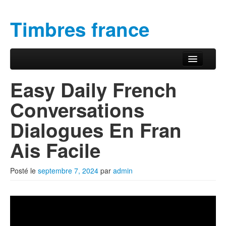
Timbres france
Aller au contenu principal
Aller au contenu secondaire
Menu principal
Easy Daily French
Conversations
Dialogues En Fran
Ais Facile
Posté le
septembre 7, 2024
par
admin