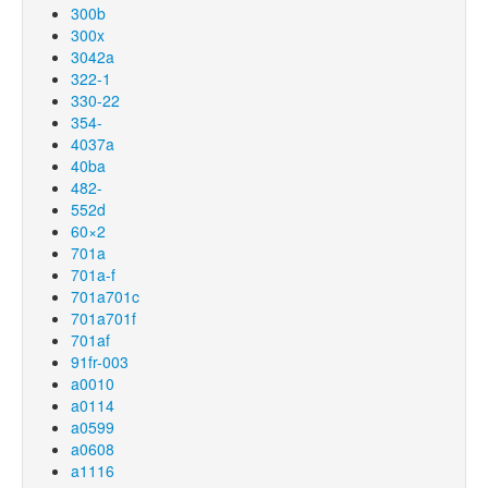
300b
300x
3042a
322-1
330-22
354-
4037a
40ba
482-
552d
60×2
701a
701a-f
701a701c
701a701f
701af
91fr-003
a0010
a0114
a0599
a0608
a1116