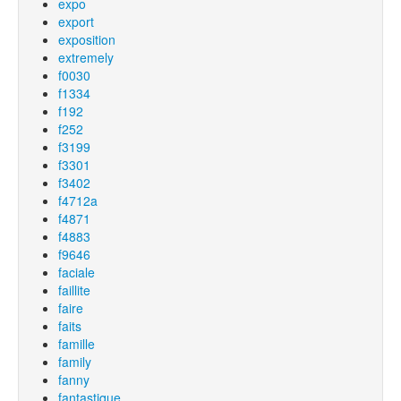
expo
export
exposition
extremely
f0030
f1334
f192
f252
f3199
f3301
f3402
f4712a
f4871
f4883
f9646
faciale
faillite
faire
faits
famille
family
fanny
fantastique