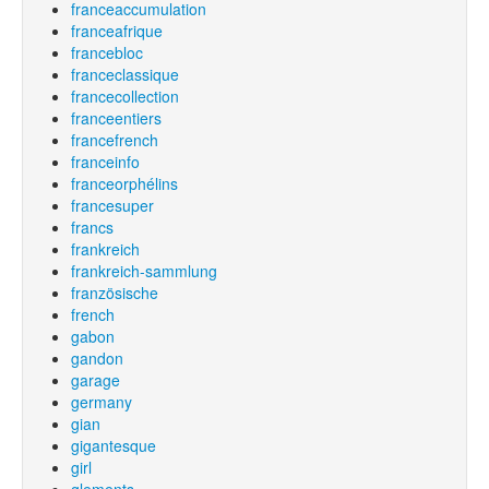
franceaccumulation
franceafrique
francebloc
franceclassique
francecollection
franceentiers
francefrench
franceinfo
franceorphélins
francesuper
francs
frankreich
frankreich-sammlung
französische
french
gabon
gandon
garage
germany
gian
gigantesque
girl