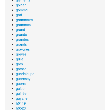
glements
golden
gomme
graf
grammaire
grammes
grand
grande
grandes
grands
gravures
grèves
grille
gros
grosse
guadeloupe
guernsey
guerre
guide
guinée
guyane
h0119
h0523