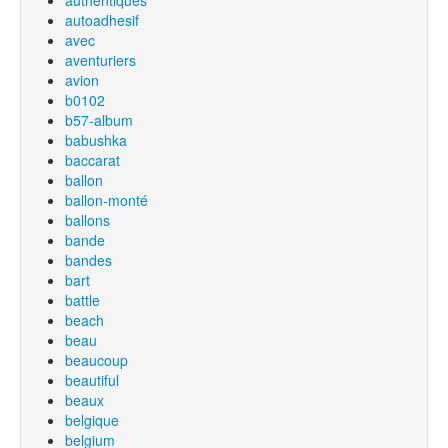
authentiques
autoadhesif
avec
aventuriers
avion
b0102
b57-album
babushka
baccarat
ballon
ballon-monté
ballons
bande
bandes
bart
battle
beach
beau
beaucoup
beautiful
beaux
belgique
belgium