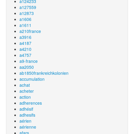
a124233
a127559
a12873
a1606
a1611
a210france
a3916
a4187
a4210
a4757
a9-france
aa2050
ab1850frankreichkolonien
accumulation
achat
acheter
action
adherences
adhésif
adhesifs
aérien
aérienne
afars