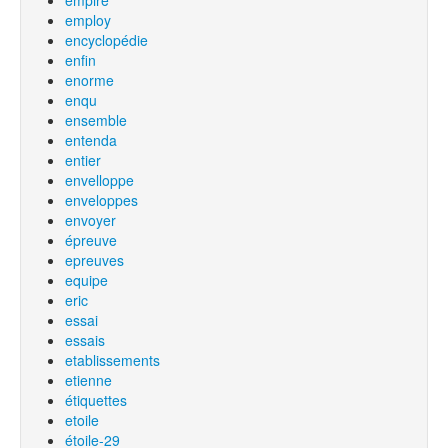
empire
employ
encyclopédie
enfin
enorme
enqu
ensemble
entenda
entier
envelloppe
enveloppes
envoyer
épreuve
epreuves
equipe
eric
essai
essais
etablissements
etienne
étiquettes
etoile
étoile-29