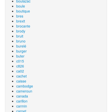
boulazac
boule
boutique
bres
brexit
brocante
brody
bruit
bruno
burelé
burger
buter
c015
c826
ca02
cachet
caisse
cambodge
cameroun
canada
carillon
carmin
carnet