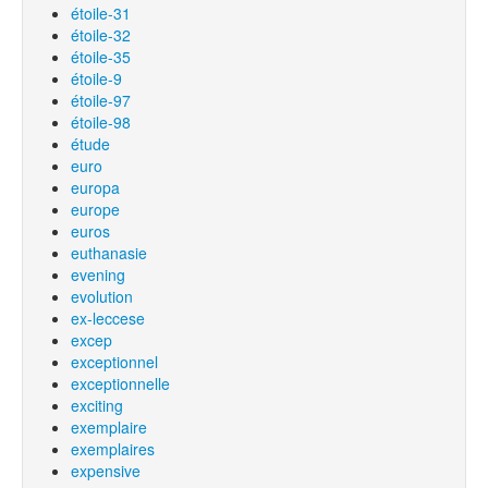
étoile-31
étoile-32
étoile-35
étoile-9
étoile-97
étoile-98
étude
euro
europa
europe
euros
euthanasie
evening
evolution
ex-leccese
excep
exceptionnel
exceptionnelle
exciting
exemplaire
exemplaires
expensive