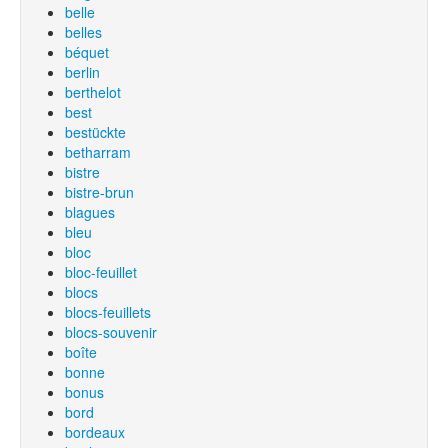
belle
belles
béquet
berlin
berthelot
best
bestückte
betharram
bistre
bistre-brun
blagues
bleu
bloc
bloc-feuillet
blocs
blocs-feuillets
blocs-souvenir
boîte
bonne
bonus
bord
bordeaux