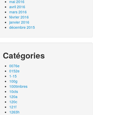
mai 2016
avril 2016
mars 2016
février 2016
janvier 2016
décembre 2015
Catégories
0076e
0152e
1-15
100g
100timbres
10cts
120a
120c
121f
1263h