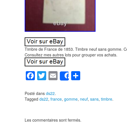
Timbre de France de 1853. Timbre neuf sans gomme. C
Consultez mes autres lots pour grouper vos achats.
F
T
E
P
Share
a
wi
m
ar
c
tt
ail
ta
Posté dans
ds22
.
Tagged
ds22
,
france
,
gomme
,
neuf
,
sans
,
timbre
.
e
er
g
b
er
o
Les commentaires sont fermés.