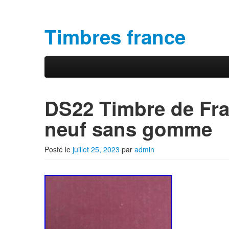
Timbres france
Aller au contenu principal
Aller au contenu secondaire
Menu principal
DS22 Timbre de Fra
neuf sans gomme
Posté le
juillet 25, 2023
par
admin