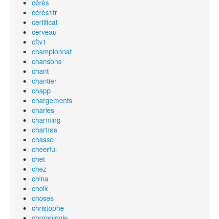
cérès
cérès1fr
certificat
cerveau
cftv1
championnat
chansons
chant
chantier
chapp
chargements
charles
charming
chartres
chasse
cheerful
chet
chez
china
choix
choses
christophe
chronologie