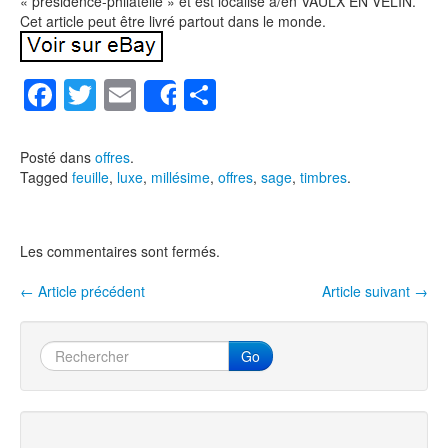
« presidence-philatelie » et est localisé à/en VAULX EN VELIN.
Cet article peut être livré partout dans le monde.
F
T
E
P
Share
a
wi
m
ar
c
tt
ail
ta
Posté dans
offres
.
Tagged
feuille
,
luxe
,
millésime
,
offres
,
sage
,
timbres
.
e
er
g
b
er
o
Les commentaires sont fermés.
o
←
Article précédent
Article suivant
→
Navigation entre les articles
k
Go