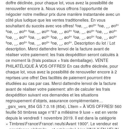
doffre déclinée, pour chaque lot, vous avez la possibilité de
renouveller encore à. Nous vous offrons l’opportunité de
négocier notre meilleur prix dune manière instantanée avec un
côté plus ludique que les ventes traditionelles. En vous
souhaitant du succès avec vos offres! º¤ø, ¸¸, ø¤º° º¤ø, ¸¸, ø¤º°
º¤ø, ¸¸, ø¤º° º¤ø, ¸¸, ø¤º° º¤ø, ¸¸, ø¤º° º¤ø, ¸¸, ø¤º° º¤ø, ¸¸, ø¤º°
º¤ø, ¸¸, ø¤º° º¤ø, ¸¸, ø¤º° º¤ø, ¸¸, ø¤º° º¤ø, ¸¸, ø¤º° º¤ø, ¸¸, ø¤º°
º¤ø, ¸¸, ø¤º° º¤ø, ¸¸, ø¤º° º¤ø, ¸¸, ø¤º°. Description du lot / Lot
description. Merci dattendre lenvoi de la facture avant de
réaliser votre paiement: les frais dexpédition seront calculés à
ce moment là (frais postaux + frais demballage). VENTE
PHILATÉLIQUE À VOS OFFRES! En cas doffre déclinée, pour
chaque lot, vous avez la possibilité de renouveller encore à 2
reprises une offre! Des facilités de paiement pourront être
étudiées au cas par cas. Merci dattendre lenvoi de la facture
avant de réaliser votre paiement: afin de calculer les frais
dexpédition suivant vos demandes et les situations
regroupement d’objets, assurance complémentaire…
_gsrx_vers_854 GS 7.0.18 (854). L’item « À VOS OFFRES! 560
feuille 50 timbres sage n°87 a millésime 9 luxe » est en vente
depuis le vendredi 1 novembre 2019. Il est dans la catégorie
« Timbres\France\France\ neufs\Avant 1900″. Le vendeur est