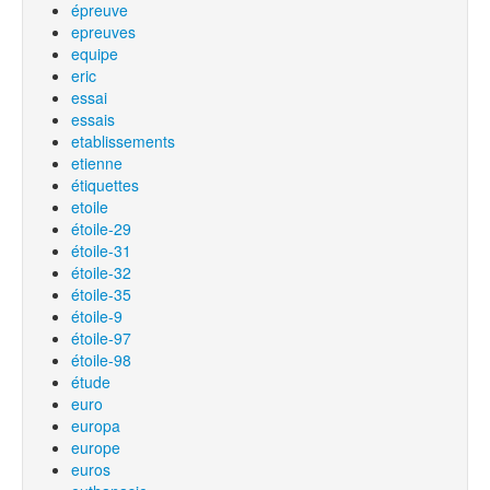
épreuve
epreuves
equipe
eric
essai
essais
etablissements
etienne
étiquettes
etoile
étoile-29
étoile-31
étoile-32
étoile-35
étoile-9
étoile-97
étoile-98
étude
euro
europa
europe
euros