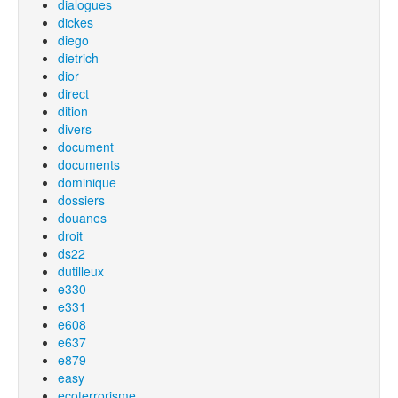
dialogues
dickes
diego
dietrich
dior
direct
dition
divers
document
documents
dominique
dossiers
douanes
droit
ds22
dutilleux
e330
e331
e608
e637
e879
easy
ecoterrorisme