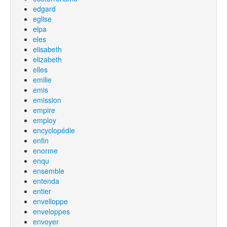
edgard
eglise
eipa
eles
elisabeth
elizabeth
elles
emilie
emis
emission
empire
employ
encyclopédie
enfin
enorme
enqu
ensemble
entenda
entier
envelloppe
enveloppes
envoyer