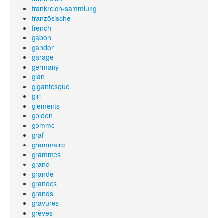
frankreich-sammlung
französische
french
gabon
gandon
garage
germany
gian
gigantesque
girl
glements
golden
gomme
graf
grammaire
grammes
grand
grande
grandes
grands
gravures
grèves