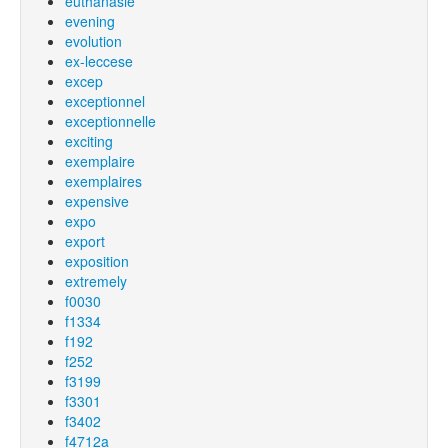
euthanasie
evening
evolution
ex-leccese
excep
exceptionnel
exceptionnelle
exciting
exemplaire
exemplaires
expensive
expo
export
exposition
extremely
f0030
f1334
f192
f252
f3199
f3301
f3402
f4712a