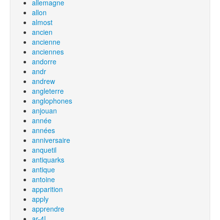
allemagne
allon
almost
ancien
ancienne
anciennes
andorre
andr
andrew
angleterre
anglophones
anjouan
année
années
anniversaire
anquetil
antiquarks
antique
antoine
apparition
apply
apprendre
ar-4l