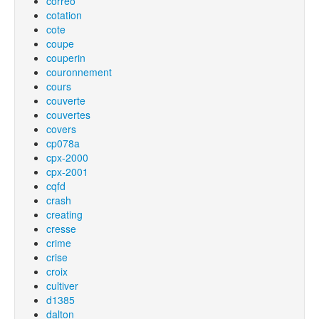
correo
cotation
cote
coupe
couperin
couronnement
cours
couverte
couvertes
covers
cp078a
cpx-2000
cpx-2001
cqfd
crash
creating
cresse
crime
crise
croix
cultiver
d1385
dalton