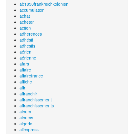
ab1850frankreichkolonien
accumulation
achat
acheter
action
adherences
adhésif
adhesifs
aérien
aérienne
afars
affaire
affairefrance
affiche
affr
affranchir
affranchissement
affranchissements
album
albums
algerie
aliexpress