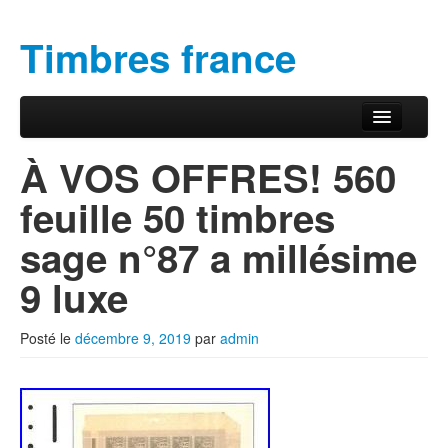
Timbres france
Aller au contenu principal
Aller au contenu secondaire
Menu principal
À VOS OFFRES! 560
feuille 50 timbres
sage n°87 a millésime
9 luxe
Posté le
décembre 9, 2019
par
admin