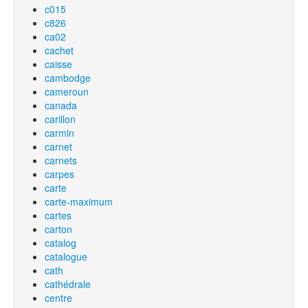
c015
c826
ca02
cachet
caisse
cambodge
cameroun
canada
carillon
carmin
carnet
carnets
carpes
carte
carte-maximum
cartes
carton
catalog
catalogue
cath
cathédrale
centre