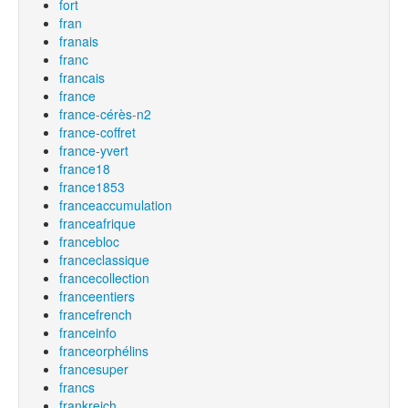
fort
fran
franais
franc
francais
france
france-cérès-n2
france-coffret
france-yvert
france18
france1853
franceaccumulation
franceafrique
francebloc
franceclassique
francecollection
franceentiers
francefrench
franceinfo
franceorphélins
francesuper
francs
frankreich