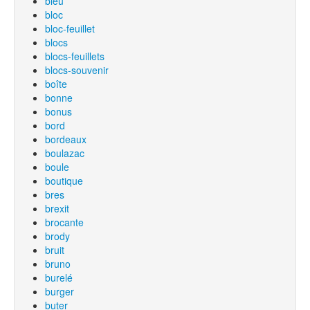
bleu
bloc
bloc-feuillet
blocs
blocs-feuillets
blocs-souvenir
boîte
bonne
bonus
bord
bordeaux
boulazac
boule
boutique
bres
brexit
brocante
brody
bruit
bruno
burelé
burger
buter