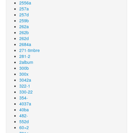
2556a
257a
257d
259b
262a
262b
262d
2684a
271-timbre
281-2
2album
300b
300x
3042a
322-1
330-22
354-
4037a
40ba
482-
552d
60×2