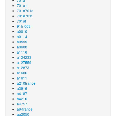
701a
701a-f
701a701c
701a701f
701af
91fr-003
a0010
a0114
a0599
a0608
a1116
a124233
a127559
a12873
a1606
a1611
a210france
a3916
a4187
a4210
a4757
a9-france
aa2050