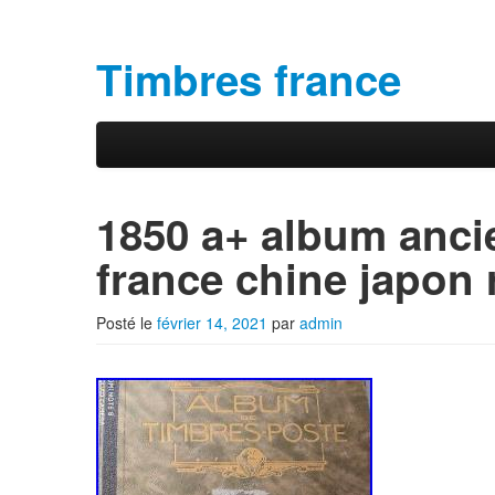
Timbres france
Aller au contenu principal
Aller au contenu secondaire
Menu principal
1850 a+ album anc
france chine japon 
Posté le
février 14, 2021
par
admin