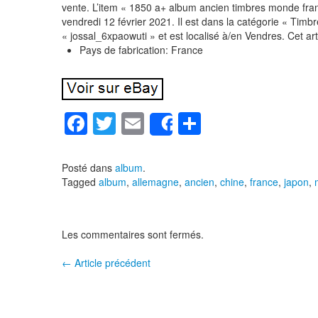
vente. L’item « 1850 a+ album ancien timbres monde fran
vendredi 12 février 2021. Il est dans la catégorie « Timb
« jossal_6xpaowuti » et est localisé à/en Vendres. Cet art
Pays de fabrication: France
F
T
E
P
Share
a
wi
m
ar
c
tt
ail
ta
Posté dans
album
.
Tagged
album
,
allemagne
,
ancien
,
chine
,
france
,
japon
,
e
er
g
b
er
o
Les commentaires sont fermés.
o
←
Article précédent
Navigation entre les articles
k