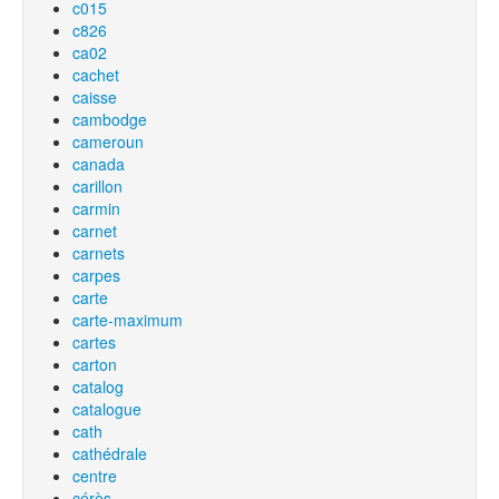
c015
c826
ca02
cachet
caisse
cambodge
cameroun
canada
carillon
carmin
carnet
carnets
carpes
carte
carte-maximum
cartes
carton
catalog
catalogue
cath
cathédrale
centre
cérès