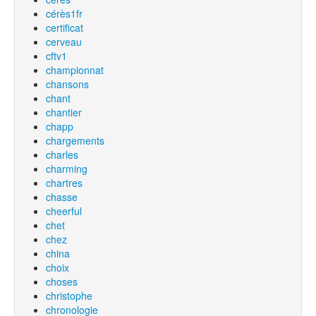
cérès1fr
certificat
cerveau
cftv1
championnat
chansons
chant
chantier
chapp
chargements
charles
charming
chartres
chasse
cheerful
chet
chez
china
choix
choses
christophe
chronologie