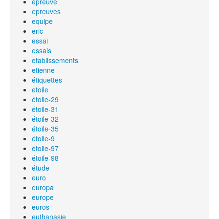
épreuve
epreuves
equipe
eric
essai
essais
etablissements
etienne
étiquettes
etoile
étoile-29
étoile-31
étoile-32
étoile-35
étoile-9
étoile-97
étoile-98
étude
euro
europa
europe
euros
euthanasie