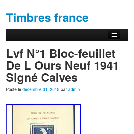
Timbres france
Aller au contenu principal
Aller au contenu secondaire
Menu principal
Lvf N°1 Bloc-feuillet
De L Ours Neuf 1941
Signé Calves
Posté le
décembre 31, 2018
par
admin