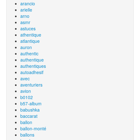
arancio
arielle
arno
asmr
astuces
athentique
atlantique
auron
authentic
authentique
authentiques
autoadhesif
avec
aventuriers
avion
b0102
b57-album
babushka
baccarat
ballon
ballon-monté
ballons