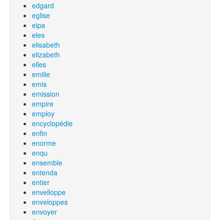
edgard
eglise
eipa
eles
elisabeth
elizabeth
elles
emilie
emis
emission
empire
employ
encyclopédie
enfin
enorme
enqu
ensemble
entenda
entier
envelloppe
enveloppes
envoyer