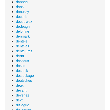
dannée
dans
debussy
decaris
decouvrez
dédeagh
delphine
denmark
dentelé
dentelés
dentelures
derni
dessous
destin
destock
déstockage
deutsches
deux
devant
devenez
devt
dialogue
dialogues