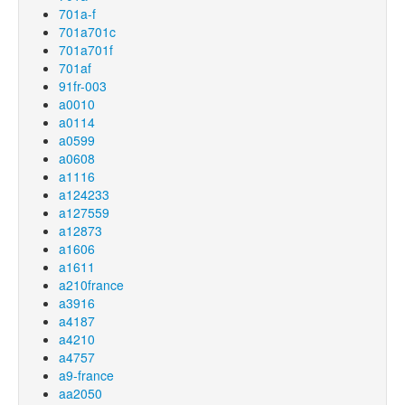
701a-f
701a701c
701a701f
701af
91fr-003
a0010
a0114
a0599
a0608
a1116
a124233
a127559
a12873
a1606
a1611
a210france
a3916
a4187
a4210
a4757
a9-france
aa2050