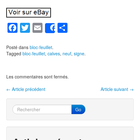
F
T
E
P
Share
a
wi
m
ar
c
tt
ail
ta
Posté dans
bloc-feuillet
.
Tagged
bloc-feuillet
,
calves
,
neuf
,
signe
.
e
er
g
b
er
o
Les commentaires sont fermés.
o
←
Article précédent
Article suivant
→
Navigation entre les articles
k
Go