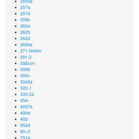
2556a
257a
257d
259b
262a
262b
262d
2684a
271-timbre
281-2
2album
300b
300x
3042a
322-1
330-22
354-
4037a
40ba
482-
552d
60×2
701a