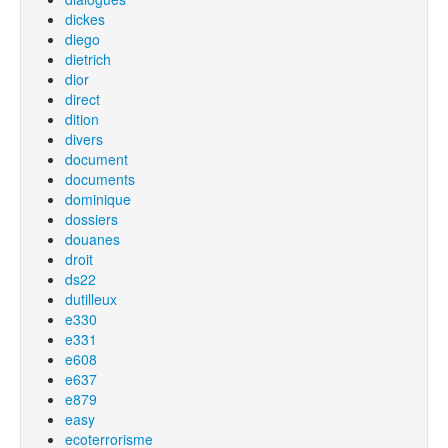
dickes
diego
dietrich
dior
direct
dition
divers
document
documents
dominique
dossiers
douanes
droit
ds22
dutilleux
e330
e331
e608
e637
e879
easy
ecoterrorisme