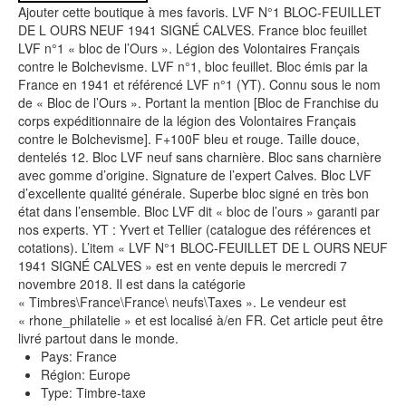
Ajouter cette boutique à mes favoris. LVF N°1 BLOC-FEUILLET
DE L OURS NEUF 1941 SIGNÉ CALVES. France bloc feuillet
LVF n°1 « bloc de l’Ours ». Légion des Volontaires Français
contre le Bolchevisme. LVF n°1, bloc feuillet. Bloc émis par la
France en 1941 et référencé LVF n°1 (YT). Connu sous le nom
de « Bloc de l’Ours ». Portant la mention [Bloc de Franchise du
corps expéditionnaire de la légion des Volontaires Français
contre le Bolchevisme]. F+100F bleu et rouge. Taille douce,
dentelés 12. Bloc LVF neuf sans charnière. Bloc sans charnière
avec gomme d’origine. Signature de l’expert Calves. Bloc LVF
d’excellente qualité générale. Superbe bloc signé en très bon
état dans l’ensemble. Bloc LVF dit « bloc de l’ours » garanti par
nos experts. YT : Yvert et Tellier (catalogue des références et
cotations). L’item « LVF N°1 BLOC-FEUILLET DE L OURS NEUF
1941 SIGNÉ CALVES » est en vente depuis le mercredi 7
novembre 2018. Il est dans la catégorie
« Timbres\France\France\ neufs\Taxes ». Le vendeur est
« rhone_philatelie » et est localisé à/en FR. Cet article peut être
livré partout dans le monde.
Pays: France
Région: Europe
Type: Timbre-taxe