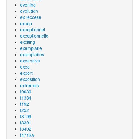
evening
evolution
ex-leccese
excep
exceptionnel
exceptionnelle
exciting
exemplaire
exemplaires
expensive
expo
export
exposition
extremely
f0030
f1334
f192
f252
f3199
f3301
f3402
f4712a