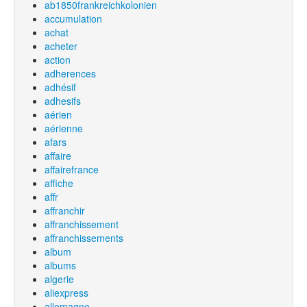
ab1850frankreichkolonien
accumulation
achat
acheter
action
adherences
adhésif
adhesifs
aérien
aérienne
afars
affaire
affairefrance
affiche
affr
affranchir
affranchissement
affranchissements
album
albums
algerie
aliexpress
allemagne