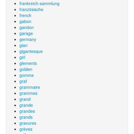
frankreich-sammlung
französische
french
gabon
gandon
garage
germany
gian
gigantesque
girl
glements
golden
gomme
graf
grammaire
grammes
grand
grande
grandes
grands
gravures
grèves