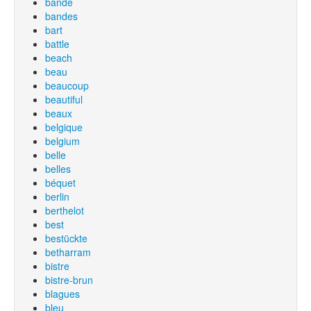
bande
bandes
bart
battle
beach
beau
beaucoup
beautiful
beaux
belgique
belgium
belle
belles
béquet
berlin
berthelot
best
bestückte
betharram
bistre
bistre-brun
blagues
bleu