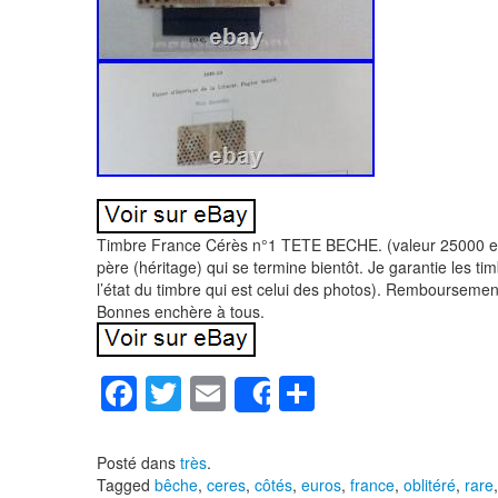
Timbre France Cérès n°1 TETE BECHE. (valeur 25000 eur
père (héritage) qui se termine bientôt. Je garantie les t
l’état du timbre qui est celui des photos). Remboursemen
Bonnes enchère à tous.
F
T
E
P
Share
a
wi
m
ar
c
tt
ail
ta
Posté dans
très
.
Tagged
bêche
,
ceres
,
côtés
,
euros
,
france
,
oblitéré
,
rare