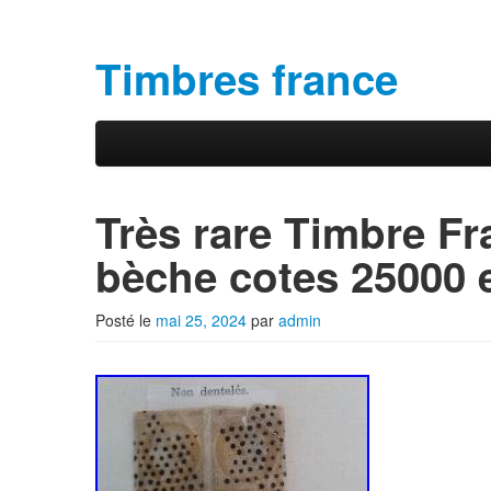
Timbres france
Aller au contenu principal
Aller au contenu secondaire
Menu principal
Très rare Timbre Fr
bèche cotes 25000 e
Posté le
mai 25, 2024
par
admin