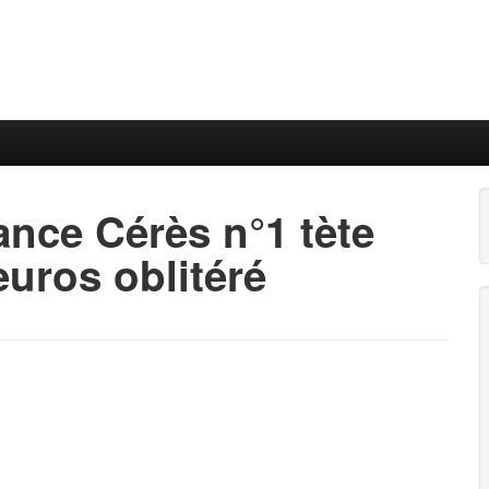
ance Cérès n°1 tète
uros oblitéré