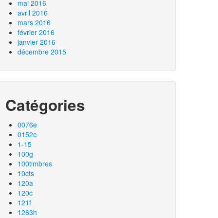
mai 2016
avril 2016
mars 2016
février 2016
janvier 2016
décembre 2015
Catégories
0076e
0152e
1-15
100g
100timbres
10cts
120a
120c
121f
1263h