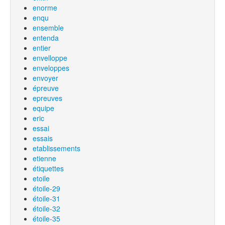
enorme
enqu
ensemble
entenda
entier
envelloppe
enveloppes
envoyer
épreuve
epreuves
equipe
eric
essai
essais
etablissements
etienne
étiquettes
etoile
étoile-29
étoile-31
étoile-32
étoile-35