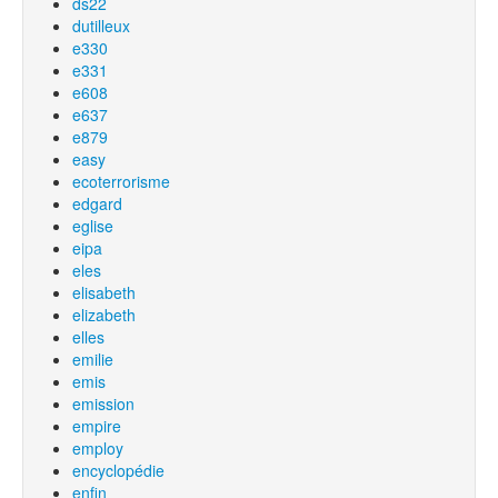
ds22
dutilleux
e330
e331
e608
e637
e879
easy
ecoterrorisme
edgard
eglise
eipa
eles
elisabeth
elizabeth
elles
emilie
emis
emission
empire
employ
encyclopédie
enfin