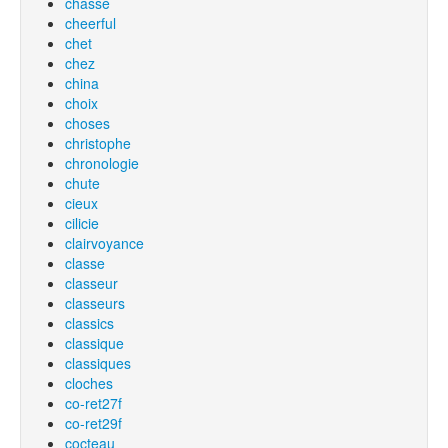
chasse
cheerful
chet
chez
china
choix
choses
christophe
chronologie
chute
cieux
cilicie
clairvoyance
classe
classeur
classeurs
classics
classique
classiques
cloches
co-ret27f
co-ret29f
cocteau