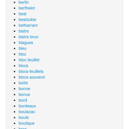
berlin
berthelot
best
bestückte
betharram
bistre
bistre-brun
blagues
bleu
bloc
bloc-feuillet
blocs
blocs-feuillets
blocs-souvenir
boîte
bonne
bonus
bord
bordeaux
boulazac
boule
boutique
bres