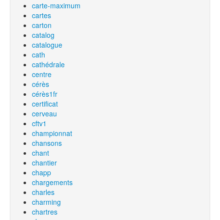
carte-maximum
cartes
carton
catalog
catalogue
cath
cathédrale
centre
cérès
cérès1fr
certificat
cerveau
cftv1
championnat
chansons
chant
chantier
chapp
chargements
charles
charming
chartres