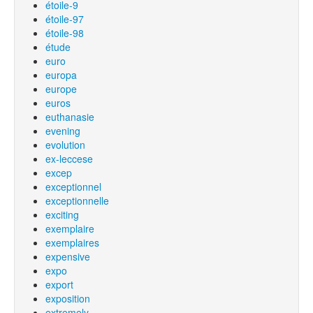
étoile-9
étoile-97
étoile-98
étude
euro
europa
europe
euros
euthanasie
evening
evolution
ex-leccese
excep
exceptionnel
exceptionnelle
exciting
exemplaire
exemplaires
expensive
expo
export
exposition
extremely