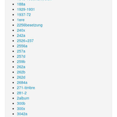
188a
1929-1931
1937-72
1ere
2256besetzung
240x
242a
2526×237
2556a
257a
257d
259b
262a
262b
262d
2684a
271-timbre
281-2
2album
300b
300x
3042a