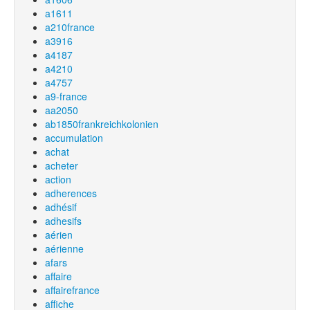
a1611
a210france
a3916
a4187
a4210
a4757
a9-france
aa2050
ab1850frankreichkolonien
accumulation
achat
acheter
action
adherences
adhésif
adhesifs
aérien
aérienne
afars
affaire
affairefrance
affiche