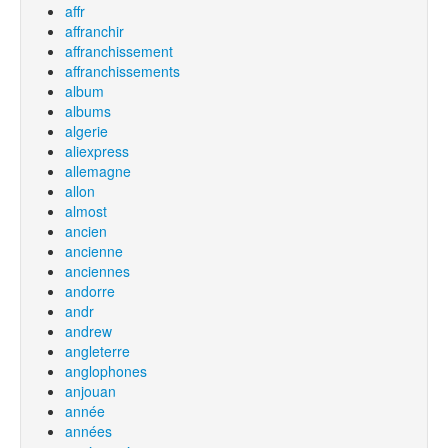
affr
affranchir
affranchissement
affranchissements
album
albums
algerie
aliexpress
allemagne
allon
almost
ancien
ancienne
anciennes
andorre
andr
andrew
angleterre
anglophones
anjouan
année
années