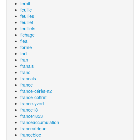
ferait
feuille
feuilles
feuillet
feuillets
fichage
flea
forme
fort
fran
franais
franc
francais
france
france-cérès-n2
france-coffret
france-yvert
france18
france1853
franceaccumulation
franceafrique
francebloc