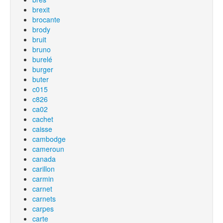
brexit
brocante
brody
bruit
bruno
burelé
burger
buter
c015
c826
ca02
cachet
caisse
cambodge
cameroun
canada
carillon
carmin
carnet
carnets
carpes
carte