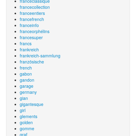
franceclassique
francecollection
franceentiers
francefrench
franceinfo
franceorphélins
francesuper
francs
frankreich
frankreich-sammlung
französische
french
gabon
gandon
garage
germany
gian
gigantesque
girl
glements
golden
gomme
graf