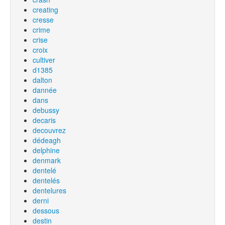
creating
cresse
crime
crise
croix
cultiver
d1385
dalton
dannée
dans
debussy
decaris
decouvrez
dédeagh
delphine
denmark
dentelé
dentelés
dentelures
derni
dessous
destin