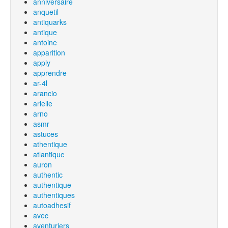
anniversaire
anquetil
antiquarks
antique
antoine
apparition
apply
apprendre
ar-4l
arancio
arielle
arno
asmr
astuces
athentique
atlantique
auron
authentic
authentique
authentiques
autoadhesif
avec
aventuriers