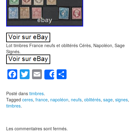
Lot timbres France neufs et oblitérés Cérès, Napoléon, Sage
Signés.
F
T
E
P
Share
a
wi
m
ar
c
tt
ail
ta
Posté dans
timbres
.
Tagged
ceres
,
france
,
napoléon
,
neufs
,
oblitérés
,
sage
,
signes
,
e
er
g
timbres
.
b
er
o
Les commentaires sont fermés.
o