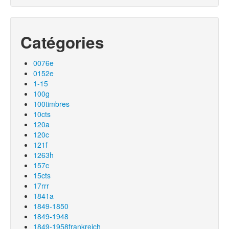
Catégories
0076e
0152e
1-15
100g
100timbres
10cts
120a
120c
121f
1263h
157c
15cts
17rrr
1841a
1849-1850
1849-1948
1849-1958frankreich