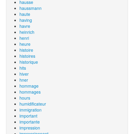
hausse
haussmann
haute
having
havre
heinrich
henri
heure
histoire
histoires
historique
hits
hiver
hner
hommage
hommages
hours
humidificateur
immigration
important
importante
impression
impressionnant