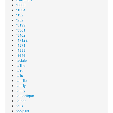
f0030
f1334
f192
f252
f3199
f3301
f3402
f4712a
f4871
f4883
f9646
faciale
faillite
faire
faits
famille
family
fanny
fantastique
father
faux
fdc-plus