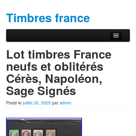
Timbres france
Aller au contenu principal
Aller au contenu secondaire
Menu principal
Lot timbres France
neufs et oblitérés
Cérès, Napoléon,
Sage Signés
Posté le
juillet 20, 2025
par
admin