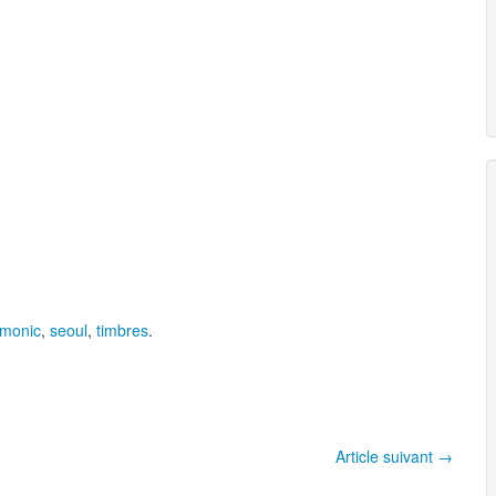
rmonic
,
seoul
,
timbres
.
Article suivant
→