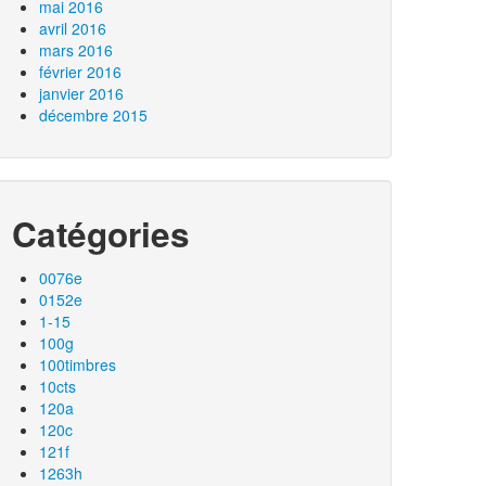
mai 2016
avril 2016
mars 2016
février 2016
janvier 2016
décembre 2015
Catégories
0076e
0152e
1-15
100g
100timbres
10cts
120a
120c
121f
1263h