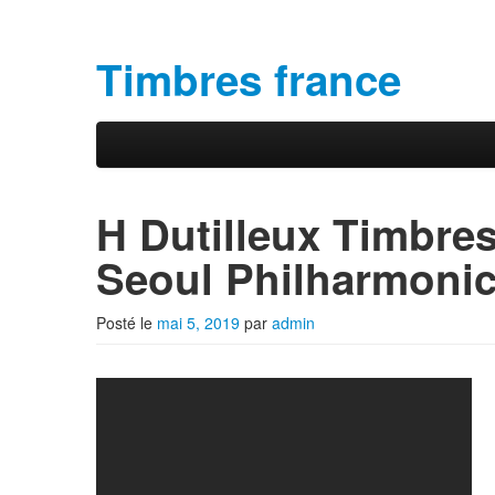
Timbres france
Aller au contenu principal
Aller au contenu secondaire
Menu principal
H Dutilleux Timbre
Seoul Philharmonic
Posté le
mai 5, 2019
par
admin